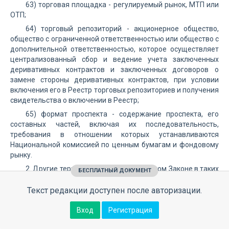
63) торговая площадка - регулируемый рынок, МТП или
ОТП;
64) торговый репозиторий - акционерное общество,
общество с ограниченной ответственностью или общество с
дополнительной ответственностью, которое осуществляет
централизованный сбор и ведение учета заключенных
деривативных контрактов и заключенных договоров о
замене стороны деривативных контрактов, при условии
включения его в Реестр торговых репозиториев и получения
свидетельства о включении в Реестр;
65) формат проспекта - содержание проспекта, его
составных частей, включая их последовательность,
требования в отношении которых устанавливаются
Национальной комиссией по ценным бумагам и фондовому
рынку.
2. Другие термины употребляются в этом Законе в таких
БЕСПЛАТНЫЙ ДОКУМЕНТ
значениях:
Текст редакции доступен после авторизации.
термины "ассоциированная компания", "существенное
участие", "контролер", "контроль", "кредитное учреждение",
Вход
Регистрация
"связанное лицо", "родственное лицо", "финансовое
учреждение" - в значениях, приведенных в
Законе
Украины