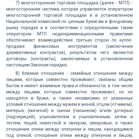
7) многосторонняя торговая площадка (далее - МТП) -
многосторонняя система, которая управляется оператором
многосторонней торговой площадки и в установленном
Национальной комиссией по ценным бумагам и фондовому
рынку порядке и в соответствии с определенными таким
оператором МТП недискриминационными правилами
обеспечивает взаимодействие третьих сторон по купле-
продаже финансовых инструментов (заключения
деривативных контрактов), результатом чего являются
договоры (контракты), заключаемые в установленном
настоящим Законом порядке;
8) близкие отношения - семейные отношения между
лицами, которые совместно проживают, связаны общим
бытом и имеют взаимные права и обязанности, в том числе
между лицами, которые совместно проживают, но не
находятся в браке, а также независимо от указанных
условий отношения между мужем и женой, отцом (отчимом),
матерью (мачехой) и сыном (пасынком) и/или дочерью
(падчерицей), усыновителем и усыновленным, зятем и
тестем, тещей, невесткой и свекром, свекровью, а также
отношения опеки между опекуном и лицом, находящимся
под опекой, отношения опеки между опекуном и лицом,