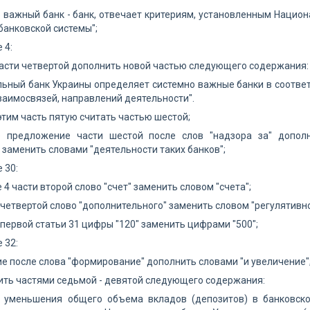
 важный банк - банк, отвечает критериям, установленным Национ
банковской системы";
 4:
части четвертой дополнить новой частью следующего содержания:
ьный банк Украины определяет системно важные банки в соответ
аимосвязей, направлений деятельности".
 этим часть пятую считать частью шестой;
е предложение части шестой после слов "надзора за" допол
 заменить словами "деятельности таких банков";
е 30:
е 4 части второй слово "счет" заменить словом "счета";
и четвертой слово "дополнительного" заменить словом "регулятивно
и первой статьи 31 цифры "120" заменить цифрами "500";
е 32:
ие после слова "формирование" дополнить словами "и увеличение"
ить частями седьмой - девятой следующего содержания:
е уменьшения общего объема вкладов (депозитов) в банковско