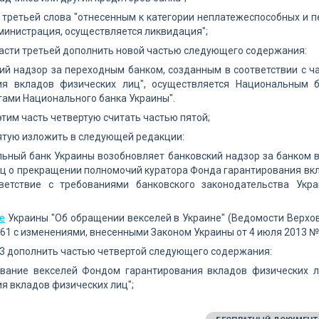
и третьей слова "отнесенным к категории неплатежеспособных и 
инистрация, осуществляется ликвидация";
части третьей дополнить новой частью следующего содержания:
ий надзор за переходным банком, созданным в соответствии с ч
ия вкладов физических лиц", осуществляется Национальным 
ами Национального банка Украины".
 этим часть четвертую считать частью пятой;
пятую изложить в следующей редакции:
ьный банк Украины возобновляет банковский надзор за банком 
ц о прекращении полномочий куратора Фонда гарантирования вкл
ветствие с требованиями банковского законодательства Укр
е
Украины "Об обращении векселей в Украине" (Ведомости Верховной 
т. 61 с изменениями, внесенными Законом Украины от 4 июля 2013 №4
 3 дополнить частью четвертой следующего содержания:
ование векселей Фондом гарантирования вкладов физических л
я вкладов физических лиц";