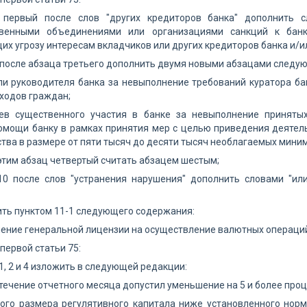
 первый после слов "других кредиторов банка" дополнить 
твенными объединениями или организациями санкций к банк
х угрозу интересам вкладчиков или других кредиторов банка и/ил
9 после абзаца третьего дополнить двумя новыми абзацами следу
ли руководителя банка за невыполнение требований куратора ба
ходов граждан;
ев существенного участия в банке за невыполнение приняты
омощи банку в рамках принятия мер с целью приведения деятель
тва в размере от пяти тысяч до десяти тысяч необлагаемых мини
 этим абзац четвертый считать абзацем шестым;
 10 после слов "устранения нарушения" дополнить словами "и
ить пунктом 11-1 следующего содержания:
шение генеральной лицензии на осуществление валютных операций
 первой статьи 75:
 1, 2 и 4 изложить в следующей редакции:
в течение отчетного месяца допустил уменьшение на 5 и более проц
ого размера регулятивного капитала ниже установленного нор