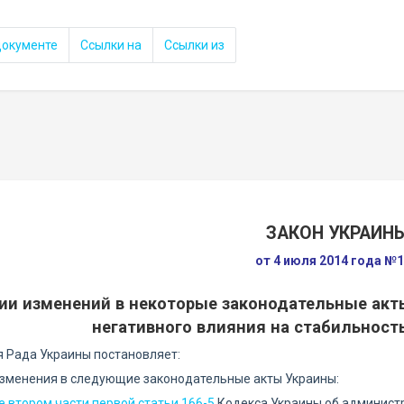
документе
Ссылки на
Ссылки из
ЗАКОН УКРАИН
от 4 июля 2014 года №1
ии изменений в некоторые законодательные ак
негативного влияния на стабильност
 Рада Украины постановляет:
 изменения в следующие законодательные акты Украины:
е втором части первой статьи 166-5
Кодекса Украины об админист