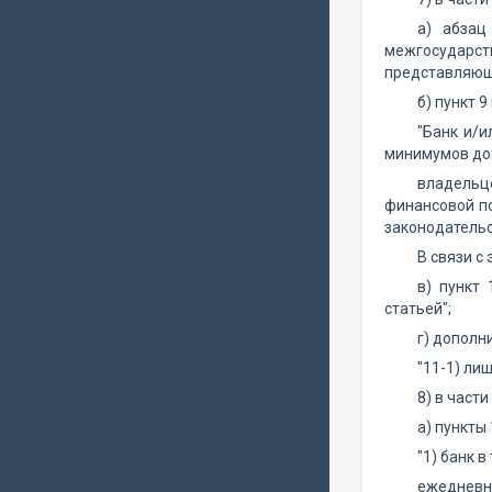
а) абзац
межгосударс
представляющи
б) пункт 
"Банк и/и
минимумов до
владельц
финансовой п
законодательс
В связи с
в) пункт
статьей";
г) дополн
"11-1) ли
8) в части
а) пункты
"1) банк 
ежедневн