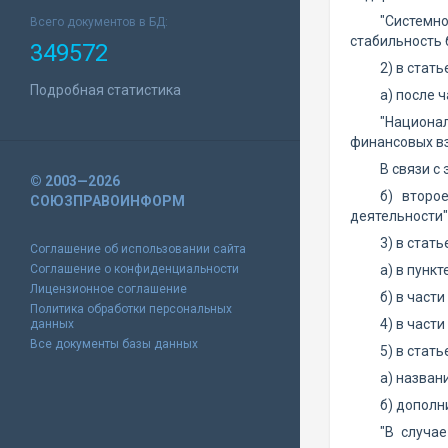
"Системно
Всего документов в БД:
стабильность 
349572
2) в статье
Подробная статистика
а) после 
"Национал
финансовых вз
В связи с
© 2003—2026
б) второ
СОЮЗПРАВОИНФОРМ
деятельности"
3) в стать
Соглашение об использовании сайта
Соглашение о конфиденциальности
а) в пункт
Лицензионное соглашение
б) в част
Политика обработки персональных
4) в част
данных
Все документы базы данных
5) в стать
а) назван
б) дополн
"В случа