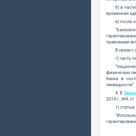
б) в част
временная адм
в) после 
"Банковск
гарантирован
правовыми акт
В связи с
г) часть 
"Национал
физических ли
банка в соот
ликвидности".
4. В
Закон
2014 г., №4, с
1) статью
"Использ
гарантировани