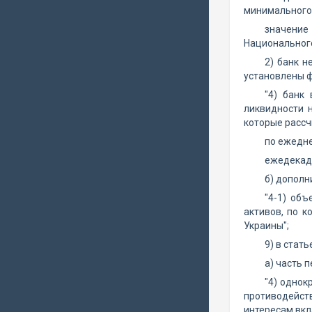
минимального 
значение
Национального
2) банк н
установлены ф
"4) банк
ликвидности 
которые рассч
по ежедне
ежедекадн
б) дополн
"4-1) об
активов, по 
Украины";
9) в стать
а) часть 
"4) однок
противодейств
интересам вкл