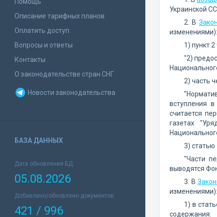
Помощь
Украинской ССР
Описание тарифных планов
2. В
Зако
Оплатить доступ
изменениями)
Вопросы и ответы
1) пункт 
"2) предо
Контакты
Национального
О законодательстве стран СНГ
2) часть 
Новости законодательства
"Норматив
вступления в
считается пе
газетах "Уря
Национального
БАЗА ДАННЫХ
3) статью
"Части п
Дата обновления БД:
выводятся Фон
05.08.2026
3. В
Закон
изменениями)
Добавлено/обновлено документов:
1) в стат
421 / 996
содержания: