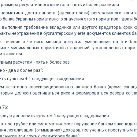
размера регулятивного капитала - пять и более раз и/или
 норматива достаточности (адекватности) регулятивного капи
 банка Украины нормативного значения этого норматива - два и б
е выполнил требование вкладчика или другого кредитора, срок к
акты неотражения в бухгалтерском учете документов клиентов банк
 в течение отчетного месяца допустил уменьшение на 5 и бо
ниже минимальных нормативных значений, установленных норм
итываются:
вным расчетам - пять и более раз;
о - два и более раз";
ить пунктом 4-1 следующего содержания:
ъем негативно классифицированных активов банка (кроме санац
которым должен оцениваться риск и формироваться резерв согл
е 76:
первую дополнить пунктом 4 следующего содержания:
ратное грубое или систематическое нарушение банком законода
ия легализации (отмыванию) доходов, полученных преступным пу
адчиков или других кредиторов банка";