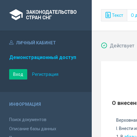
Текст
О 
ЛИЧНЫЙ КАБИНЕТ
Действует
Демонстрационный доступ
Вход
Регистрация
О внесен
ИНФОРМАЦИЯ
Поиск документов
Верховная
I. Внести
Описание базы данных
1. В
абзац