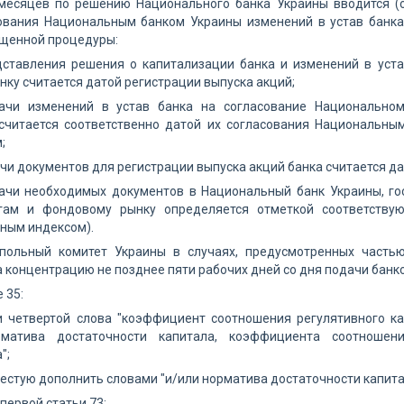
месяцев по решению Национального банка Украины вводится (
сования Национальным банком Украины изменений в устав банка,
ощенной процедуры:
дставления решения о капитализации банка и изменений в уст
ку считается датой регистрации выпуска акций;
ачи изменений в устав банка на согласование Национальном
 считается соответственно датой их согласования Национальны
;
чи документов для регистрации выпуска акций банка считается да
ачи необходимых документов в Национальный банк Украины, гос
ам и фондовому рынку определяется отметкой соответствую
ным индексом).
польный комитет Украины в случаях, предусмотренных часть
 концентрацию не позднее пяти рабочих дней со дня подачи банк
е 35:
ти четвертой слова "коэффициент соотношения регулятивного к
рматива достаточности капитала, коэффициента соотношен
";
шестую дополнить словами "и/или норматива достаточности капита
 первой статьи 73: