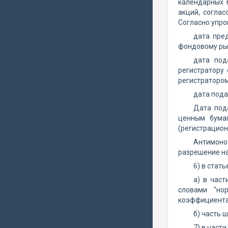
календарных 
акций, согла
Согласно упр
дата пре
фондовому рын
дата под
регистратору
регистратором
дата пода
Дата под
ценным бумаг
(регистрацион
Антимоно
разрешение на
6) в стать
а) в час
словами "но
коэффициента
б) часть 
7) в части