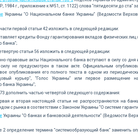
, 1984 г., приложение к №51, ст. 1122) слова "пятидесяти до ста" 
не
Украины "О Национальном банке Украины" (Ведомости Верховн
:
2 части первой статьи 42 изложить в следующей редакции:
ставляет кредиты Фонду гарантирования вкладов физических лиц
 банка";
четвертую статьи 56 изложить в следующей редакции:
но-правовые акты Национального банка вступают в силу со дня 
 силу не предусмотрен в таком акте. Официальным опубликов
рвое опубликования его полного текста в одном из периодическ
довый курьер", "Голос Украины" или первое размещение на
 банка Украины";
 73 дополнить частью четвертой следующего содержания:
ервая и вторая настоящей статьи не распространяются на банк
дом с рынка в соответствии с Законом Украины "О системе гарант
е
Украины "О банках и банковской деятельности" (Ведомости Верх
:
ье 2 определение термина "системообразующий банк" заменить 