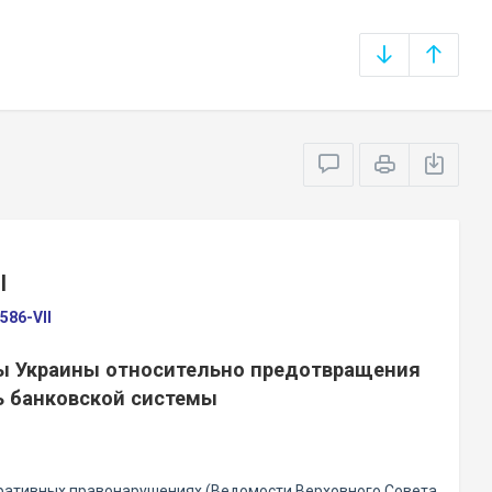
Ы
586-VII
ты Украины относительно предотвращения
ь банковской системы
ративных правонарушениях (Ведомости Верховного Совета