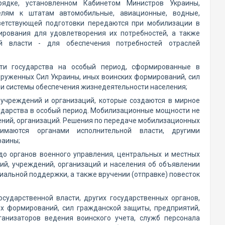
ядке, установленном Кабинетом Министров Украины,
елям к штатам автомобильные, авиационные, водные,
ветствующей подготовки передаются при мобилизации в
рования для удовлетворения их потребностей, а также
й власти - для обеспечения потребностей отраслей
сти государства на особый период, сформированные в
оруженных Сил Украины, иных воинских формирований, сил
и системы обеспечения жизнедеятельности населения;
учреждений и организаций, которые создаются в мирное
сударства в особый период. Мобилизационные мощности не
ений, организаций. Решения по передаче мобилизационных
маются органами исполнительной власти, другими
раины;
до органов военного управления, центральных и местных
тий, учреждений, организаций и населения об объявлении
альной поддержки, а также вручении (отправке) повесток
осударственной власти, других государственных органов,
их формирований, сил гражданской защиты, предприятий,
ганизаторов ведения воинского учета, служб персонала