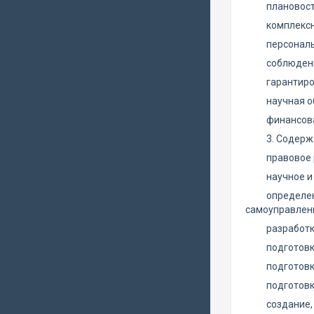
плановост
комплексн
персональ
соблюдени
гарантиро
научная о
финансов
3. Содерж
правовое 
научное и
определен
самоуправлени
разработк
подготовк
подготовк
подготовк
создание,