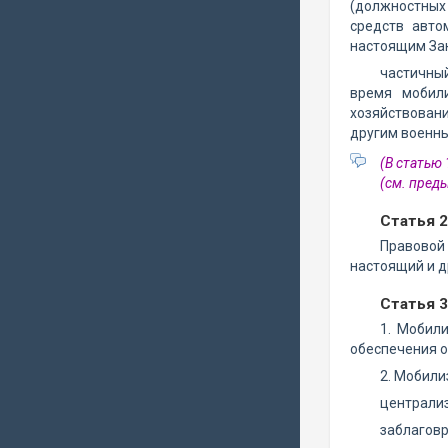
(должностных 
средств авто
настоящим Зак
частичны
время мобили
хозяйствован
другим военны
(В статью
(см. пре
Статья 
Правовой
настоящий и д
Статья 
1. Мобил
обеспечения о
2. Мобили
централиз
заблагов