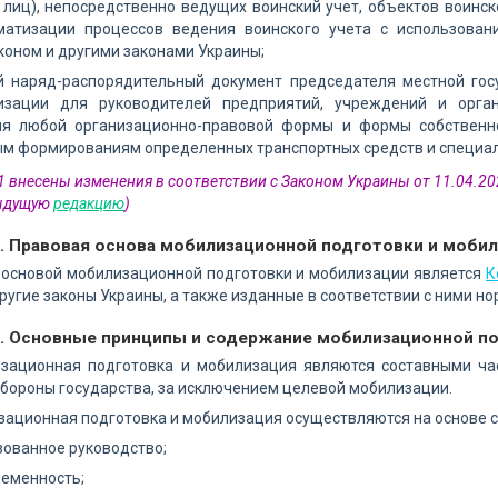
лиц), непосредственно ведущих воинский учет, объектов воинско
матизации процессов ведения воинского учета с использован
оном и другими законами Украины;
й наряд-распорядительный документ председателя местной гос
зации для руководителей предприятий, учреждений и орган
ия любой организационно-правовой формы и формы собственн
м формированиям определенных транспортных средств и специальн
 1 внесены изменения в соответствии с Законом Украины от 11.04.20
дыдущую
редакцию
)
2. Правовая основа мобилизационной подготовки и моби
 основой мобилизационной подготовки и мобилизации является
К
ругие законы Украины, а также изданные в соответствии с ними н
3. Основные принципы и содержание мобилизационной п
изационная подготовка и мобилизация являются составными ча
бороны государства, за исключением целевой мобилизации.
зационная подготовка и мобилизация осуществляются на основе 
ованное руководство;
ременность;