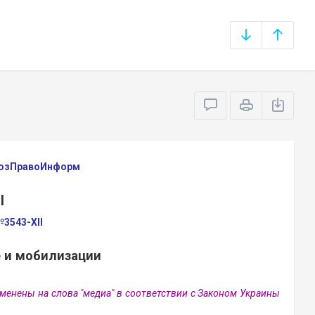
оюзПравоИнформ
Ы
№3543-XII
 и мобилизации
аменены на слова "медиа" в соответствии с Законом Украины