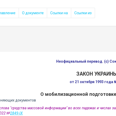
лавление
О документе
Ссылки на
Ссылки из
Неофициальный перевод. (с) С
ЗАКОН УКРАИН
от 21 октября 1993 года 
О мобилизационной подготовке
еняющих документов
 слова "средства массовой информации" во всех падежах и числах з
2022 №
2849-IX