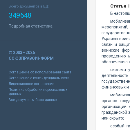
Статья 
Всего документов в БД:
В настоя
349648
мобилизац
Подробная статистика
мероприятий,
государственн
Украины воин
связи и защи
воинские фор
© 2003—2026
проведению м
СОЮЗПРАВОИНФОРМ
обеспечению ж
система 
Соглашение об использовании сайта
деятельность
Соглашение о конфиденциальности
государственн
Лицензионное соглашение
финансовых и 
Политика обработки персональных
данных
мобилиза
Все документы базы данных
органов госу
организаций 
гражданской 
или скрыто;
особый п