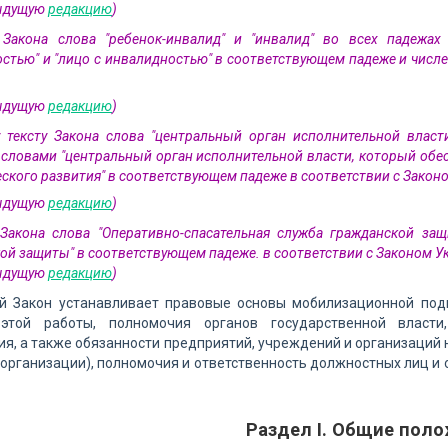
дыдущую
редакцию
)
е Закона слова "ребенок-инвалид" и "инвалид" во всех падежа
стью" и "лицо с инвалидностью" в соответствующем падеже и числе
дыдущую
редакцию
)
 тексту Закона слова "центральный орган исполнительной влас
словами "центральный орган исполнительной власти, который обе
ского развития" в соответствующем падеже в соответствии с Законо
дыдущую
редакцию
)
 Закона слова "Оперативно-спасательная служба гражданской з
ой защиты" в соответствующем падеже. в соответствии с Законом Ук
дыдущую
редакцию
)
й Закон устанавливает правовые основы мобилизационной подг
этой работы, полномочия органов государственной власти,
я, а также обязанности предприятий, учреждений и организаций 
организации), полномочия и ответственность должностных лиц 
Раздел I. Общие пол