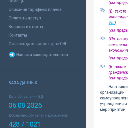
Помощь
(см. пре
Описание тарифных планов
(В текст
инвалидно
Оплатить доступ
VIII
)
Вопросы и ответы
(см. пре
Контакты
(По всему
О законодательстве стран СНГ
заменены 
экономиче
Новости законодательства
(см. пре
(В тексте
гражданск
(см. пре
БАЗА ДАННЫХ
Настоящи
организации 
Дата обновления БД:
самоуправлени
06.08.2026
учреждения и 
мероприятий.
Добавлено/обновлено документов:
428 / 1021