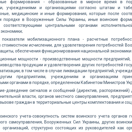
ные формирования - образованные в мирное время в пор
ми, учреждениями и организациями согласно штатам и таб
ные, медицинские и иные формирования, которые после соот
м порядке в Вооруженные Силы Украины, иные воинские форми
е соответствующими центральными органами исполнительно
 экономики;
 показатели мобилизационного плана - расчетные потребно
 стоимостном исчислении, для удовлетворения потребностей Во
ащиты, обеспечения функционирования национальной экономики 
ционные мощности - производственные мощности предприятий, 
изводства продукции и удовлетворения других потребностей го
атизации, в том числе в случае ликвидации предприятий, учрежд
ругим предприятиям, учреждениям и организациям прини
ыми органами в порядке, определенном Кабинетом Министров Ук
ие-доведение сигналов и сообщений (директив, распоряжений) 
нительной власти, органов местного самоуправления, предприя
вызове граждан в территориальные центры комплектования и соци
оинского учета-совокупность систем воинского учета органов г
ного самоуправления, Вооруженных Сил Украины, других воинск
 организаций, структурно состоящих из руководителей как ор