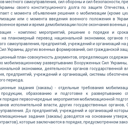
нов местного самоуправления, сил обороны и сил безопасности, п
краины своего конституционного долга по защите Отечества, 
упает с момента объявления решения о мобилизации (кроме цел
лизации или с момента введения военного положения в Украи
военное время и время демобилизации после окончания военных 
зация - комплекс мероприятий, решение о порядке и срока
 на планомерный перевод национальной экономики, органов гос
ого самоуправления, предприятий, учреждений и организаций на 
ил Украины, других военных формирований, сил гражданской защ
ионный план-совокупность документов, определяющих содержани
по мобилизационному развертыванию Вооруженных Сил Украины, 
ональной экономики, деятельности органов государственной вл
ия, предприятий, учреждений и организаций, системы обеспече
ого периода;
ционные задания (заказы) - отдельные требования мобилизац
 продукции, образованию и подготовке к развертыванию 
м порядке первоочередные мероприятия мобилизационной подгот
ганов исполнительной власти, других государственных органов,
оуправления. До предприятий, учреждений и организаций котор
билизационные задания (заказы) доводятся на основании утвер
нтрактов), которые заключаются в порядке, предусмотренном зак