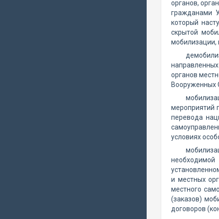
органов, орга
гражданами У
который наст
скрытой моби
мобилизации, 
демобили
направленных
органов местн
Вооруженных С
мобилизац
мероприятий 
перевода наци
самоуправлен
условиях особ
мобилиза
необходимой
установленно
и местных ор
местного сам
(заказов) мо
договоров (ко