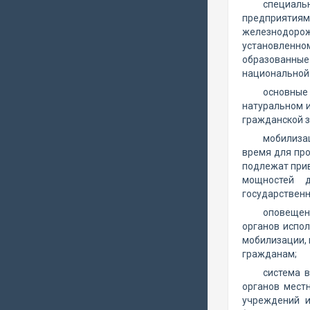
специаль
предприятия
железнодорож
установленно
образованны
национальной
основные
натуральном и
гражданской з
мобилиза
время для про
подлежат прив
мощностей д
государственн
оповещен
органов испол
мобилизации, 
гражданам;
система в
органов мест
учреждений и