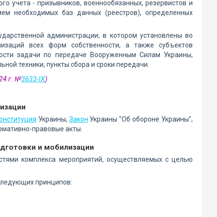
го учета - призывников, военнообязанных, резервистов и
ием необходимых баз данных (реестров), определенных
ударственной администрации, в котором установлены во
изаций всех форм собственности, а также субъектов
ости задачи по передаче Вооруженным Силам Украины,
ой техники, пункты сбора и сроки передачи.
24 г. №
3633-IX
)
лизации
онституция
Украины,
Закон
Украины "Об обороне Украины",
ормативно-правовые акты.
одготовки и мобилизации
стями комплекса мероприятий, осуществляемых с целью
следующих принципов: