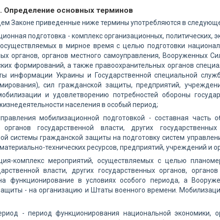
1. Определение основных терминов
щем Законе приведенные ниже термины употребляются в следующе
ионная подготовка - комплекс организационных, политических, э
 осуществляемых в мирное время с целью подготовки националь
ых органов, органов местного самоуправления, Вооруженных Си
ских формирований, а также правоохранительных органов специа
ты информации Украины и Государственной специальной служ
мирования), сил гражданской защиты, предприятий, учрежден
обилизации и удовлетворению потребностей обороны государ
изнедеятельности населения в особый период;
управления мобилизационной подготовкой - составная часть 
 органов государственной власти, других государственных
ой системы гражданской защиты на подготовку систем управлени
материально-технических ресурсов, предприятий, учреждений и 
ция-комплекс мероприятий, осуществляемых с целью планоме
дарственной власти, других государственных органов, органо
на функционирование в условиях особого периода, а Вооруж
защиты - на организацию и Штаты военного времени. Мобилизаци
ериод - период функционирования национальной экономики, ор