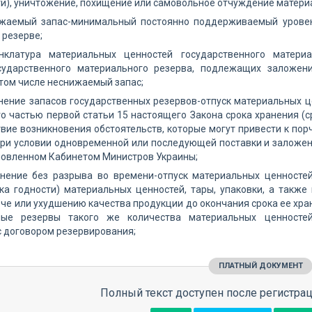
ти), уничтожение, похищение или самовольное отчуждение матери
ижаемый запас-минимальный постоянно поддерживаемый уровен
 резерве;
нклатура материальных ценностей государственного матери
сударственного материального резерва, подлежащих заложен
 том числе неснижаемый запас;
нение запасов государственных резервов-отпуск материальных ц
о частью первой статьи 15 настоящего Закона срока хранения (ср
вие возникновения обстоятельств, которые могут привести к пор
при условии одновременной или последующей поставки и заложе
новленном Кабинетом Министров Украины;
лнение без разрыва во времени-отпуск материальных ценностей
ка годности) материальных ценностей, тары, упаковки, а также
рче или ухудшению качества продукции до окончания срока ее хра
ные резервы такого же количества материальных ценностей
с договором резервирования;
ПЛАТНЫЙ ДОКУМЕНТ
Полный текст доступен после регистрац