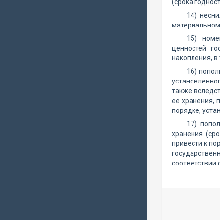
(срока годнос
14) несн
материальном
15) номе
ценностей го
накопления, в
16) попол
установленног
также вследст
ее хранения, 
порядке, уста
17) попо
хранения (сро
привести к по
государствен
соответствии 