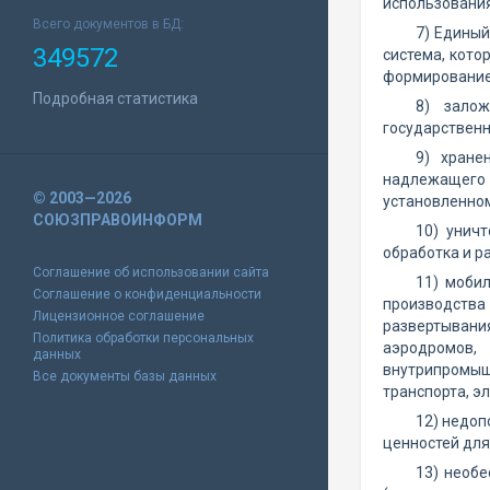
использования
Всего документов в БД:
7) Единый
349572
система, кото
формирование
Подробная статистика
8) залож
государственн
9) хране
надлежащего 
© 2003—2026
установленном
СОЮЗПРАВОИНФОРМ
10) унич
обработка и р
Соглашение об использовании сайта
11) моби
Соглашение о конфиденциальности
производства
Лицензионное соглашение
развертывани
Политика обработки персональных
аэродромов,
данных
внутрипромыш
Все документы базы данных
транспорта, э
12) недоп
ценностей для
13) необе