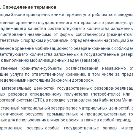
1. Определение терминов
оящем Законе приведенные ниже термины употребляются в следую
твенное хранение государственного материального резерва-усл
надлежащего качества соответствующего количества заложенны
зяйствования независимо от формы собственности (резидентов 
ответствии с порядком и условиями, определенными настоящим За
твенное хранение мобилизационного резерва-хранение с соблюд
тветствующего количества заложенных в государственные резер
к выполнению мобилизационных задач (заказов);
ственные хранители-субъекты хозяйствования независимо 
щие услуги по ответственному хранению, в том числе за преде
пределенными настоящим Законом и договором;
к материальных ценностей государственных резервов-реализ
ных резервов определенному получателю (потребителю) или
орговой системе (ЕТС), в порядке, установленном Кабинетом Мини
рственный материальный резерв-запас материальных ценностей, с
технических ресурсов, промышленных и продовольственных то
ых для использования в мирное время, а также в особый период;
арственные резервы-особые государственные запасы мате