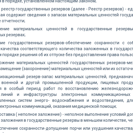
 в порядке, установленном настоящим Законом;
 реестр государственных резервов (далее - Реестр резервов) -
рая содержит сведения о запасах материальных ценностей госуда
 отчетности;
ение материальных ценностей в государственные резерв
ых резервах;
ние государственных резервов-обеспечение сохранности с с
качества соответствующего количества заложенных в государс
 порядке решения об их отпуске без предоставления права польз
тожение материальных ценностей государственных резервов-мех
азмещение (захоронение) материальных ценностей или их остаточ
лизационный резерв-запас материальных ценностей, предназна
 военной и другой промышленной продукции, пищевых проду
я в особый период работ по восстановлению железнодорожн
 линий и инфраструктуры электронных коммуникационных 
ленных систем энерго- водоснабжения и водоотведения, дл
лектронных коммуникаций, оказания медицинской помощи;
оставка ( неполное заложение) - неполное выполнение условий д
 заложения в государственные резервы в меньшем количестве, ч
спечение сохранности-допущение порчи или ухудшения качества