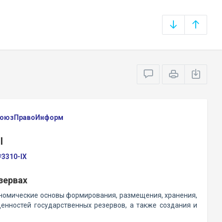
 СоюзПравоИнформ
Ы
№3310-IX
зервах
номические основы формирования, размещения, хранения,
ценностей государственных резервов, а также создания и