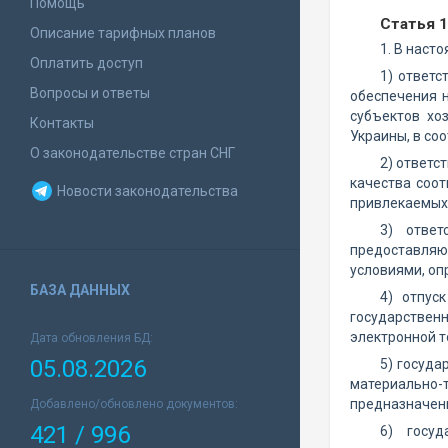
Помощь
Статья 
Описание тарифных планов
1. В наст
Оплатить доступ
1) ответс
Вопросы и ответы
обеспечения 
субъектов хо
Контакты
Украины, в со
О законодательстве стран СНГ
2) ответс
качества соо
Новости законодательства
привлекаемых 
3) ответ
предоставляю
условиями, о
БАЗА ДАННЫХ
4) отпус
государствен
электронной т
Дата обновления БД:
05.08.2026
5) госуда
материально-
предназначенн
Добавлено/обновлено документов:
421 / 996
6) госуд