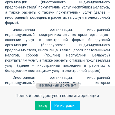
организации (иностранного индивидуального
предпринимателя) покупателям услуг Республики Беларусь,
а также расчеты с такими покупателями услуг (далее –
иностранный посредник в расчетах за услуги в электронной
форме);
иностранная организация, иностранный
индивидуальный предприниматель, которые организуют
оказание услуг в электронной форме белорусской
организации (белорусского индивидуального
предпринимателя, иного лица, являющегося плательщиком
налогов, сборов (пошлин) Республики Беларусь)
покупателям услуг, а также расчеты с такими покупателями
услуг (далее – иностранный посредник в расчетах с
белорусским поставщиком услуг в электронной форме).
Иностранная организация, иностранный
индивидуальный предприниматель, которые
БЕСПЛАТНЫЙ ДОКУМЕНТ
уполномочивают иную организацию, иного
индивидуального предпринимателя на взимание платы с
Полный текст доступен после авторизации.
покупателей услуг Республики Беларусь за их приобретение,
но самостоятельно устанавливают условия их оказания, в
Вход
Регистрация
том числе оплаты, не вправе указывать другое лицо в
качестве иностранной организации, иностранного