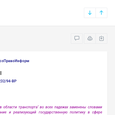
оюзПравоИнформ
Ы
232/94-ВР
 в области транспорта" во всех падежах заменены словами
ание и реализующий государственную политику в сфере