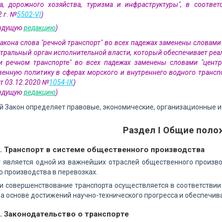
та, дорожного хозяйства, туризма и инфраструктуры", в соотв
 г. №
5502-VI
)
дыдущую
редакцию
)
 Закона слова "речной транспорт" во всех падежах заменены словам
нтральный орган исполнительной власти, который обеспечивает реа
 речном транспорте" во всех падежах заменены словами "центр
венную политику в сферах морского и внутреннего водного трансп
т 03.12.2020 №
1054-IX
)
дыдущую
редакцию
)
 Закон определяет правовые, экономические, организационные и
Раздел I Общие поло
1. Транспорт в системе общественного производства
 является одной из важнейших отраслей общественного произво
 производства в перевозках.
и совершенствование транспорта осуществляется в соответстви
на основе достижений научно-технического прогресса и обеспечив
. Законодательство о транспорте