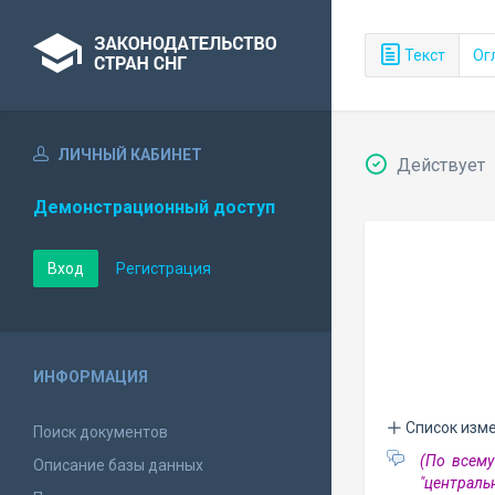
Текст
Ог
ЛИЧНЫЙ КАБИНЕТ
Действует
Демонстрационный доступ
Вход
Регистрация
ИНФОРМАЦИЯ
Список изм
Поиск документов
(По всему
Описание базы данных
"централ