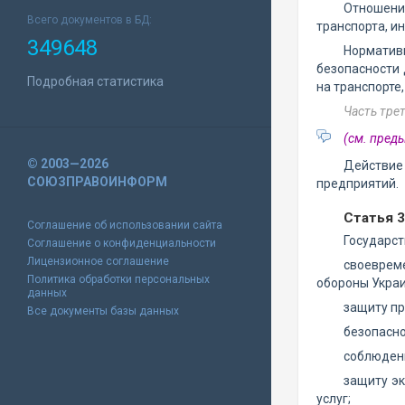
Отношени
Всего документов в БД:
транспорта, и
349648
Норматив
безопасности 
Подробная статистика
на транспорте
Часть тре
(см. пре
© 2003—2026
Действие 
СОЮЗПРАВОИНФОРМ
предприятий.
Статья 3
Соглашение об использовании сайта
Государст
Соглашение о конфиденциальности
Лицензионное соглашение
своевреме
Политика обработки персональных
обороны Укра
данных
защиту пр
Все документы базы данных
безопасно
соблюдени
защиту эк
услуг;