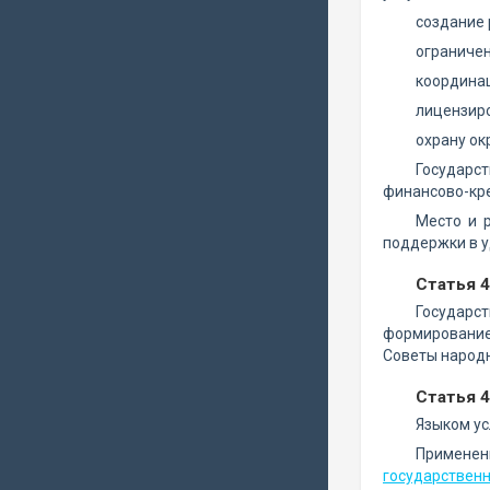
создание 
ограничен
координац
лицензиро
охрану ок
Государст
финансово-кре
Место и 
поддержки в у
Статья 
Государс
формирование 
Советы народн
Статья 4
Языком ус
Применен
государственн