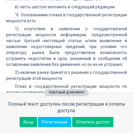
в) часть шестую изложить в следующей редакции:
"6. Основаниями отказа в государственной регистрации
мощности есть:
1) отсутствие в заявлении о государственной
регистрации мощности информации, предусмотренной
частью третьей настоящей статьи, и/или выявление в
заявлении недостоверных сведений, при условии что
оператору рынка была предоставлена возможность
устранить недостатки в срок, указанный в сообщении об
оставлении заявления без движения, но он их не устранил;
2) наличие ранее принятого решения о государственной
регистрации этой мощности.
Отказ в государственной регистрации мощности по
другим основаниям не допускается.
ПЛАТНЫЙ ДОКУМЕНТ
В решении об отказе в регистрации мощности
Полный текст доступен после регистрации и оплаты
обязательно указываются основание для отказа и
доступа.
фактические обстоятельства, подтверждающие наличие
такого основания.
Вход
Регистрация
Оплатить доступ
Решение об отказе в государственной регистрации
мощности принимается при обеспечении права лица на