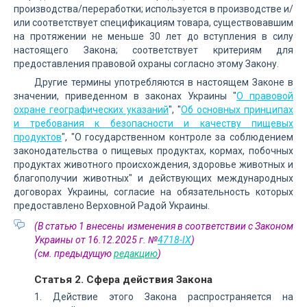
производства/переработки; используется в производстве и/
или соответствует спецификациям товара, существовавшим
на протяжении не меньше 30 лет до вступления в силу
настоящего Закона; соответствует критериям для
предоставления правовой охраны согласно этому Закону.
Другие термины употребляются в настоящем Законе в
значении, приведенном в законах Украины "
О правовой
охране географических указаний
", "
Об основных принципах
и требования к безопасности и качеству пищевых
продуктов
", "О государственном контроле за соблюдением
законодательства о пищевых продуктах, кормах, побочных
продуктах животного происхождения, здоровье животных и
благополучии животных" и действующих международных
договорах Украины, согласие на обязательность которых
предоставлено Верховной Радой Украины.
(В статью 1 внесены изменения в соответствии с Законом
Украины от 16.12.2025 г. №
4718-IX
)
(см. предыдущую
редакцию
)
Статья 2. Сфера действия Закона
1. Действие этого Закона распространяется на