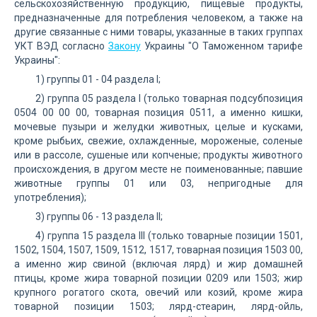
сельскохозяйственную продукцию, пищевые продукты,
предназначенные для потребления человеком, а также на
другие связанные с ними товары, указанные в таких группах
УКТ ВЭД согласно
Закону
Украины "О Таможенном тарифе
Украины":
1) группы 01 - 04 раздела I;
2) группа 05 раздела I (только товарная подсубпозиция
0504 00 00 00, товарная позиция 0511, а именно кишки,
мочевые пузыри и желудки животных, целые и кусками,
кроме рыбьих, свежие, охлажденные, мороженые, соленые
или в рассоле, сушеные или копченые; продукты животного
происхождения, в другом месте не поименованные; павшие
животные группы 01 или 03, непригодные для
употребления);
3) группы 06 - 13 раздела II;
4) группа 15 раздела III (только товарные позиции 1501,
1502, 1504, 1507, 1509, 1512, 1517, товарная позиция 1503 00,
а именно жир свиной (включая лярд) и жир домашней
птицы, кроме жира товарной позиции 0209 или 1503; жир
крупного рогатого скота, овечий или козий, кроме жира
товарной позиции 1503; лярд-стеарин, лярд-ойль,