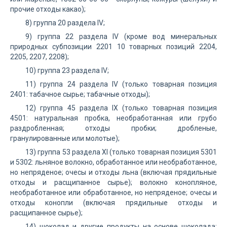
прочие отходы какао);
8) группа 20 раздела IV;
9) группа 22 раздела IV (кроме вод минеральных
природных субпозиции 2201 10 товарных позиций 2204,
2205, 2207, 2208);
10) группа 23 раздела IV;
11) группа 24 раздела IV (только товарная позиция
2401: табачное сырье; табачные отходы);
12) группа 45 раздела IX (только товарная позиция
4501: натуральная пробка, необработанная или грубо
раздробленная; отходы пробки; дробленые,
гранулированные или молотые);
13) группа 53 раздела XI (только товарная позиция 5301
и 5302: льняное волокно, обработанное или необработанное,
но непряденое; очесы и отходы льна (включая прядильные
отходы и расщипанное сырье); волокно конопляное,
необработанное или обработанное, но непряденое; очесы и
отходы конопли (включая прядильные отходы и
расщипанное сырье);
14) шоколад и другие продукты на основе шоколада;