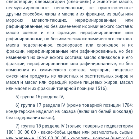
олеостеарин, олеомаргарин (олео-ойль) и животное масло,
неэмульгированные, несмешанные, не приготовленные
другим способом; жиры и масла и их фракции, из рыбы или
морских млекопитающих, нерафинированные или
рафинированные, но без изменения их химического состава;
масло соевое и его фракции, нерафинированные или
рафинированные, но без изменения их химического состава:
масла подсолнечное, сафлоровое или хлопковое и их
фракции, нерафинированные или рафинированные, но без
изменения их химического состава; масло оливковое и его
фракции, нерафинированные или рафинированные, но без
изменения их химического состава; маргарин; пищевые
смеси или продукты из животных и растительных жиров и
масел и масел или фракций, кроме пищевых жиров, масел
или масел и их фракций товарной позиции 1516);
5) группа 16 раздела IV;
6) группа 17 раздела IV (кроме товарной позиции 1704:
кондитерские изделия из сахара (включая белый шоколад)
без содержания какао);
7) группа 18 раздела IV (только товарные подкатегории
1801 00 00 00 - какао-бобы, целые или размолотые, сырые
или жареные, 1802 00 00 00 - скорлупы, кожуры (шелухи) и