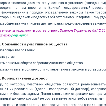
орого является доля такого участника в уставном (складочном
сведения о чем вносятся в Единый государственный реестр 
 формирований в порядке, определенном законом. Такое требов
сторонней сделкой и подлежит обязательному нотариальному уд
ики общества могут иметь другие права, предусмотренные законом
 5 внесены изменения в соответствии с Законом Украины от 05.12.2
дыдущую
редакцию
)
6. Обязанности участников общества
ики общества обязаны:
ать устав;
ять решения общего собрания участников общества.
ики могут иметь обязанности, установленные законом и уставом об
7. Корпоративный договор
ор, по которому участники общества обязуются реализовыва
ся от их реализации (далее - корпоративный договор), соверш
ным или безвозмездным. Дополнительными сторонами корпоратив
тивный договор, который не соответствует этим требованиям, явл
аключения и срок действия корпоративного договора определяются