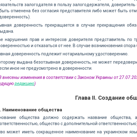
язательств залогодателя в пользу залогодержателя, доверитель 
быть отменена без согласия представителя либо может быть отм
доверенность).
зывная доверенность прекращается в случае прекращения обяз
выдана.
чае нарушения прав и интересов доверителя представитель по 
оверенностью и отказаться от нее. В случае возникновения спор
ывная доверенность подлежит нотариальному удостоверению.
которому выдана безотзывная доверенность, не может передовери
 если иное не предусмотрено в доверенности.
 8 внесены изменения в соответствии с Законом Украины от 27.07.2
дыдущую
редакцию
)
Глава II. Создание об
9. Наименование общества
нование общества должно содержать название общества, а
ответственностью, общество с дополнительной ответственностью)
тво может иметь сокращенное наименование на украинском язы