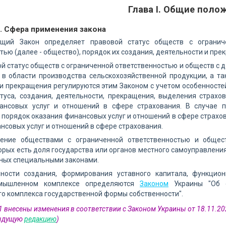
Глава I. Общие поло
. Сфера применения закона
ящий Закон определяет правовой статус обществ с огранич
тью (далее - общество), порядок их создания, деятельности и прек
ой статус обществ с ограниченной ответственностью и обществ с
 в области производства сельскохозяйственной продукции, а та
и прекращения регулируются этим Законом с учетом особенност
атуса, создания, деятельности, прекращения, выделения страх
ансовых услуг и отношений в сфере страхования. В случае 
порядок оказания финансовых услуг и отношений в сфере страхо
нсовых услуг и отношений в сфере страхования.
ление обществами с ограниченной ответственностью и общес
орых есть доля государства или органов местного самоуправления
ных специальными законами.
нности создания, формирования уставного капитала, функцио
омышленном комплексе определяются
Законом
Украины "Об о
о комплекса государственной формы собственности".
 1 внесены изменения в соответствии с Законом Украины от 18.11.2
дыдущую
редакцию
)