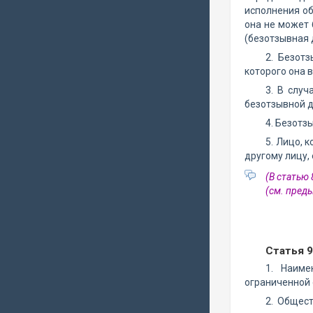
исполнения об
она не может 
(безотзывная 
2. Безот
которого она 
3. В слу
безотзывной д
4. Безотз
5. Лицо, 
другому лицу,
(В статью
(см. пре
Статья 
1. Наиме
ограниченной 
2. Общес