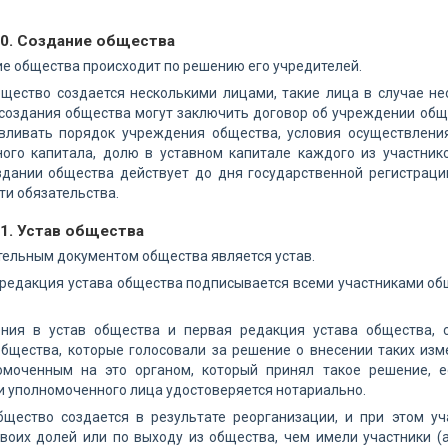
10. Создание общества
ие общества происходит по решению его учредителей.
общество создается несколькими лицами, такие лица в случае 
 создания общества могут заключить договор об учреждении общ
вливать порядок учреждения общества, условия осуществлени
ного капитала, долю в уставном капитале каждого из участнико
здании общества действует до дня государственной регистраци
ти обязательства.
1. Устав общества
тельным документом общества является устав.
 редакция устава общества подписывается всеми участниками об
ения в устав общества и первая редакция устава общества, с
общества, которые голосовали за решение о внесении таких изм
омоченным на это органом, который принял такое решение, е
и уполномоченного лица удостоверяется нотариально.
общество создается в результате реорганизации, и при этом 
воих долей или по выходу из общества, чем имели участники (