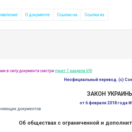
лавление
О документе
Ссылки на
Ссылки из
нии в силу документа смотри
пункт 1 раздела VIII
Неофициальный перевод. (с) С
ЗАКОН УКРАИН
от 6 февраля 2018 года №
еняющих документов
Об обществах с ограниченной и дополни