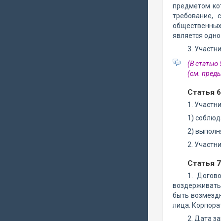
предметом кот
требование, 
общественных
является одно
3. Участн
(В статью
(см. пре
Статья 
1. Участн
1) соблюд
2) выполн
2. Участн
Статья 
1. Догов
воздерживать
быть возмезд
лица. Корпора
2. Дата з