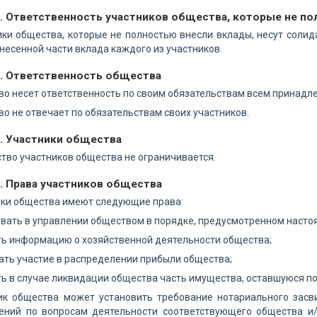
2. Ответственность участников общества, которые не п
ики общества, которые не полностью внесли вклады, несут солид
несенной части вклада каждого из участников.
3. Ответственность общества
во несет ответственность по своим обязательствам всем принад
во не отвечает по обязательствам своих участников.
4. Участники общества
ство участников общества не ограничивается.
. Права участников общества
ики общества имеют следующие права:
овать в управлении обществом в порядке, предусмотренном насто
ть информацию о хозяйственной деятельности общества;
ать участие в распределении прибыли общества;
ть в случае ликвидации общества часть имущества, оставшуюся пос
ник общества может установить требование нотариального засв
ений по вопросам деятельности соответствующего общества и/