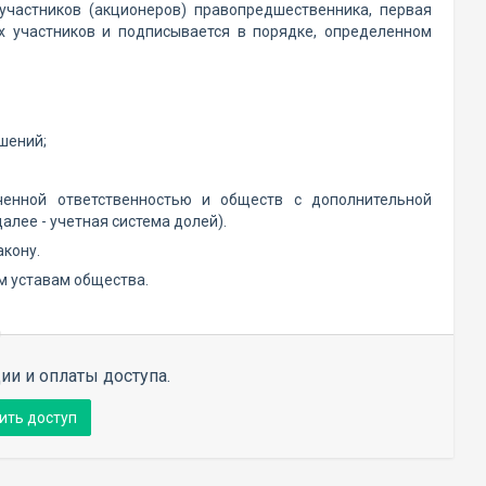
участников (акционеров) правопредшественника, первая
х участников и подписывается в порядке, определенном
шений;
ченной ответственностью и обществ с дополнительной
лее - учетная система долей).
акону.
ым уставам общества.
ии и оплаты доступа.
ить доступ