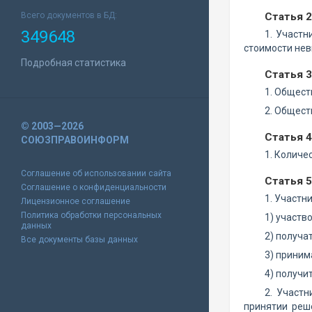
Всего документов в БД:
Статья 
349648
1. Участн
стоимости нев
Подробная статистика
Статья 
1. Общест
2. Общест
© 2003—2026
Статья 
СОЮЗПРАВОИНФОРМ
1. Количе
Соглашение об использовании сайта
Статья 5
Соглашение о конфиденциальности
1. Участн
Лицензионное соглашение
Политика обработки персональных
1) участв
данных
2) получа
Все документы базы данных
3) приним
4) получи
2. Участ
принятии реш