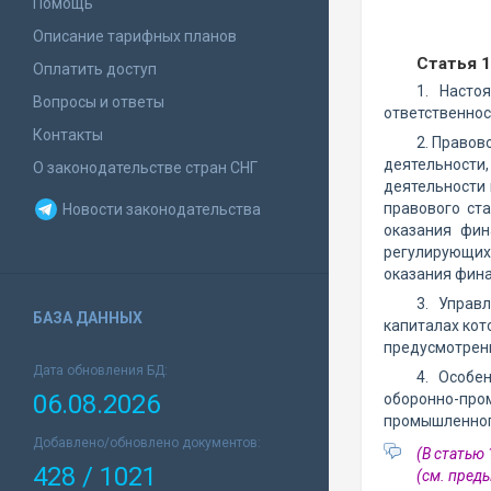
Помощь
Описание тарифных планов
Статья 1
Оплатить доступ
1. Насто
Вопросы и ответы
ответственнос
Контакты
2. Правов
деятельности,
О законодательстве стран СНГ
деятельности 
правового ст
Новости законодательства
оказания фин
регулирующих 
оказания фина
3. Управ
БАЗА ДАННЫХ
капиталах кот
предусмотрен
Дата обновления БД:
4. Особе
06.08.2026
оборонно-пр
промышленног
Добавлено/обновлено документов:
(В статью
428 / 1021
(см. пре