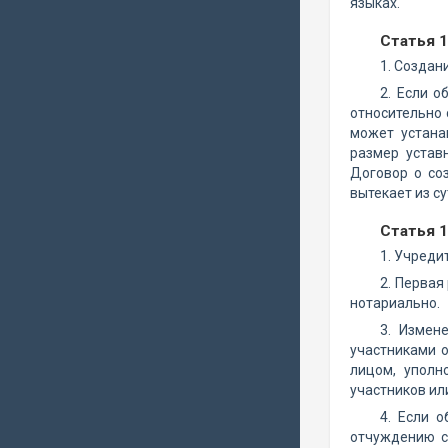
языках.
Статья 
1. Создан
2. Если 
относительно
может устана
размер устав
Договор о со
вытекает из су
Статья 1
1. Учреди
2. Первая
нотариально.
3. Измен
участниками 
лицом, уполн
участников ил
4. Если 
отчуждению с