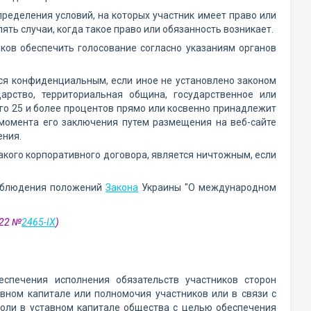
ределения условий, на которых участник имеет право или
лять случаи, когда такое право или обязанность возникает.
иков обеспечить голосование согласно указаниям органов
ся конфиденциальным, если иное не установлено законом
дарство, территориальная община, государственное или
го 25 и более процентов прямо или косвенно принадлежит
 момента его заключения путем размещения на веб-сайте
ения.
акого корпоративного договора, является ничтожным, если
 соблюдения положений
Закона
Украины "О международном
022 №
2465-IX
)
еспечения исполнения обязательств участников сторон
вном капитале или полномочия участников или в связи с
доли в уставном капитале общества с целью обеспечения