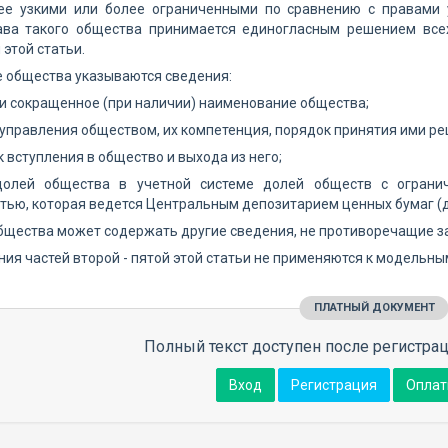
ее узкими или более ограниченными по сравнению с правами 
ава такого общества принимается единогласным решением все
 этой статьи.
ве общества указываются сведения:
 и сокращенное (при наличии) наименование общества;
 управления обществом, их компетенция, порядок принятия ими ре
к вступления в общество и выхода из него;
долей общества в учетной системе долей обществ с ограни
тью, которая ведется Центральным депозитарием ценных бумаг (да
общества может содержать другие сведения, не противоречащие з
ния частей второй - пятой этой статьи не применяются к модельн
ПЛАТНЫЙ ДОКУМЕНТ
Полный текст доступен после регистрац
Вход
Регистрация
Оплат