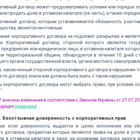
ативный договор может предусматривать условия или порядок оп
 или продать долю в уставном капитале (ее часть), а также опреде
ативный договор, которым устанавливается обязанность участн
щества, является ничтожным.
ание корпоративного договора не подлежит раскрытию и являет
м. Корпоративный договор, стороной которого является госу
предприятие или юридическое лицо, в уставном капитале которо
или территориальной общине, обнародуется в течение 10 дней с
его органа государственной власти, органа местного самоуправл
р, заключенный стороной корпоративного договора в нарушение т
а по договору знала или должна была знать о таком нарушении.
ны корпоративного договора могут выбрать право, при условии
".
 7 внесены изменения в соответствии с Законом Украины от 27.07.2
дыдущую
редакцию
)
8. Безотзывная доверенность с корпоративных прав
чае если доверенность выдается в целях исполнения или об
го договора, предметом которых являются права на долю в уста
ли в уставном капитале в залог на основании договора залога 