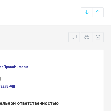
оюзПравоИнформ
Ы
2275-VIII
тельной ответственностью