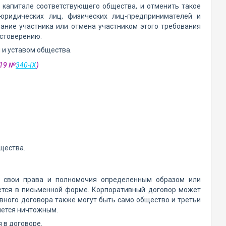
) капитале соответствующего общества, и отменить такое
юридических лиц, физических лиц-предпринимателей и
ание участника или отмена участником этого требования
остоверению.
 и уставом общества.
019 №
340-IX
)
щества.
ть свои права и полномочия определенным образом или
ается в письменной форме. Корпоративный договор может
ного договора также могут быть само общество и третьи
яется ничтожным.
 в договоре.