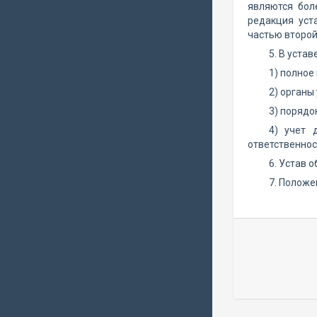
являются бол
редакция уст
частью второй
5. В уста
1) полное
2) органы
3) порядо
4) учет 
ответственнос
6. Устав 
7. Положе