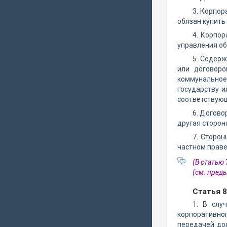
3. Корпор
обязан купить
4. Корпор
управления об
5. Содерж
или договоро
коммунальное 
государству 
соответствующ
6. Догово
другая сторон
7. Сторо
частном праве
(В статью
(см. пре
Статья 
1. В слу
корпоративно
передачей до