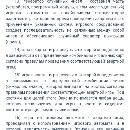
13) генератор случайных чисел - составная часть
(устройство, программный модуль, в том числе удаленный)
игровых автоматов и онлайн-систем организаторов
азартных игр, которая во время проведения азартных игр с
применением указанных систем, игрового оборудования
создает последовательность не связанных между собой
чисел и обеспечивает случайный характер выигрыша
(приза);
14) игра в карты - игра, результат которой определяется
в зависимости от определенной комбинации игральных карт
согласно правилам проведения соответствующей азартной
игры;
15) игра в кости - игра, результат которой определяется
в зависимости от определенной комбинации чисел
(символов, знаков), которая выпадает на костях, согласно
правилам проведения соответствующей азартной игры. Под
костями для целей этого Закона понимается любая вещь,
которая используется для игры в кости и содержит
соответствующие символы или знаки;
16) игра на игровом автомате - азартная игра,
проводимая с использованием игрового автомата, и в
которой вероятность выигрыша (приза) и его величина