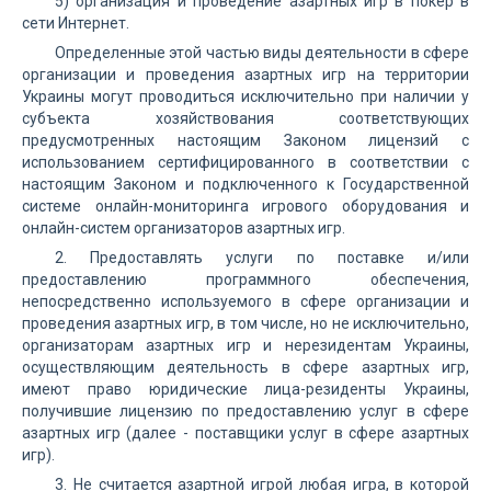
5) организация и проведение азартных игр в покер в
сети Интернет.
Определенные этой частью виды деятельности в сфере
организации и проведения азартных игр на территории
Украины могут проводиться исключительно при наличии у
субъекта хозяйствования соответствующих
предусмотренных настоящим Законом лицензий с
использованием сертифицированного в соответствии с
настоящим Законом и подключенного к Государственной
системе онлайн-мониторинга игрового оборудования и
онлайн-систем организаторов азартных игр.
2. Предоставлять услуги по поставке и/или
предоставлению программного обеспечения,
непосредственно используемого в сфере организации и
проведения азартных игр, в том числе, но не исключительно,
организаторам азартных игр и нерезидентам Украины,
осуществляющим деятельность в сфере азартных игр,
имеют право юридические лица-резиденты Украины,
получившие лицензию по предоставлению услуг в сфере
азартных игр (далее - поставщики услуг в сфере азартных
игр).
3. Не считается азартной игрой любая игра, в которой