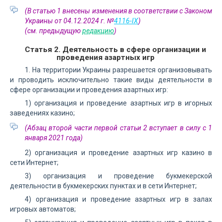
(В статью 1 внесены изменения в соответствии с Законом
Украины от 04.12.2024 г. №
4116-IX
)
(см. предыдущую
редакцию
)
Статья 2. Деятельность в сфере организации и
проведения азартных игр
1. На территории Украины разрешается организовывать
и проводить исключительно такие виды деятельности в
сфере организации и проведения азартных игр:
1) организация и проведение азартных игр в игорных
заведениях казино;
(Абзац второй части первой статьи 2 вступает в силу с 1
января 2021 года)
2) организация и проведение азартных игр казино в
сети Интернет;
3) организация и проведение букмекерской
деятельности в букмекерских пунктах и в сети Интернет;
4) организация и проведение азартных игр в залах
игровых автоматов;