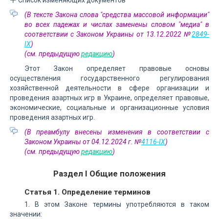
Список изменяющих документов
(В тексте Закона слова "средства массовой информации"
во всех падежах и числах заменены словом "медиа" в
соответствии с Законом Украины от 13.12.2022 №
2849-
IX
)
(см. предыдущую
редакцию
)
Этот Закон определяет правовые основы
осуществления государственного регулирования
хозяйственной деятельности в сфере организации и
проведения азартных игр в Украине, определяет правовые,
экономические, социальные и организационные условия
проведения азартных игр.
(В преамбулу внесены изменения в соответствии с
Законом Украины от 04.12.2024 г. №
4116-IX
)
(см. предыдущую
редакцию
)
Раздел I Общие положения
Статья 1. Определение терминов
1. В этом Законе термины употребляются в таком
значении: