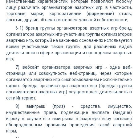
качественных характеристик, которые позволяют любому
лицу различать организаторов азартных игр; в частности,
торговые марки, корпоративный (фирменный) стиль,
логотип, другие объекты интеллектуальной собственности;
6-1) бренд группы организаторов азартных игр-бренд
организатора азартных игр-участника группы организаторов
азартных игр, который на законных основаниях используется
всеми участниками такой группы для различных видов
деятельности в сфере организации и проведения азартных
игр;
7) вебсайт организатора азартных игр - одна веб-
страница или совокупность веб-страниц, через которые
организатор азартных игр с использованием исключительно
одного бренда организатора азартных игр (бренда группы
организаторов азартных игр) осуществляет деятельность в
сети Интернет;
8) выигрыш (приз) - средства, имущество,
имущественные права, подлежащие выплате (выдаче)
игроку в случае его выигрыша в азартную игру согласно
обнародованным правилам проведения такой азартной
игры;