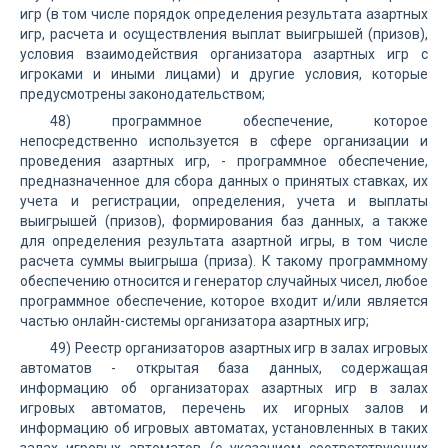
игр (в том числе порядок определения результата азартных
игр, расчета и осуществления выплат выигрышей (призов),
условия взаимодействия организатора азартных игр с
игроками и иными лицами) и другие условия, которые
предусмотрены законодательством;
48) программное обеспечение, которое
непосредственно используется в сфере организации и
проведения азартных игр, - программное обеспечение,
предназначенное для сбора данных о принятых ставках, их
учета и регистрации, определения, учета и выплаты
выигрышей (призов), формирования баз данных, а также
для определения результата азартной игры, в том числе
расчета суммы выигрыша (приза). К такому программному
обеспечению относится и генератор случайных чисел, любое
программное обеспечение, которое входит и/или является
частью онлайн-системы организатора азартных игр;
49) Реестр организаторов азартных игр в залах игровых
автоматов - открытая база данных, содержащая
информацию об организаторах азартных игр в залах
игровых автоматов, перечень их игорных залов и
информацию об игровых автоматах, установленных в таких