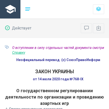
Действует
О вступлении в силу отдельных частей документа смотри
Справку
Неофициальный перевод. (с) СоюзПравоИнформ
ЗАКОН УКРАИНЫ
от 14 июля 2020 года №768-IX
О государственном регулировании
деятельности по организации и проведению
азартных игр