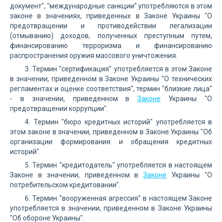
документ", "международные санкции" употребляются в этом
законе в значениях, приведенных в Законе Украины "О
предотвращении и противодействии легализации
(отмыванию) доходов, полученных преступным путем,
финансированию терроризма и финансированию
распространения оружия массового уничтожения.
3. Термин "сертификация" употребляется в этом Законе
в значении, приведенном в Законе Украины "О технических
регламентах и оценке соответствия", термин "близкие лица"
- в значении, приведенном в
Законе
Украины "О
предотвращении коррупции".
4. Термин "бюро кредитных историй" употребляется в
этом законе в значении, приведенном в Законе Украины "Об
организации формирования и обращения кредитных
историй".
5. Термин "кредитодатель" употребляется в настоящем
Законе в значении, приведенном в
Законе
Украины "О
потребительском кредитовании".
6. Термин "вооруженная агрессия" в настоящем Законе
употребляется в значении, приведенном в Законе Украины
"Об обороне Украины".