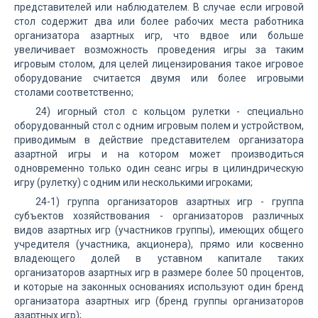
представителей или наблюдателем. В случае если игровой
стол содержит два или более рабочих места работника
организатора азартных игр, что вдвое или больше
увеличивает возможность проведения игры за таким
игровым столом, для целей лицензирования такое игровое
оборудование считается двумя или более игровыми
столами соответственно;
24) игорный стол с кольцом рулетки - специально
оборудованный стол с одним игровым полем и устройством,
приводимым в действие представителем организатора
азартной игры и на котором может производиться
одновременно только один сеанс игры в цилиндрическую
игру (рулетку) с одним или несколькими игроками;
24-1) группа организаторов азартных игр - группа
субъектов хозяйствования - организаторов различных
видов азартных игр (участников группы), имеющих общего
учредителя (участника, акционера), прямо или косвенно
владеющего долей в уставном капитале таких
организаторов азартных игр в размере более 50 процентов,
и которые на законных основаниях используют один бренд
организатора азартных игр (бренд группы организаторов
азартных игр);