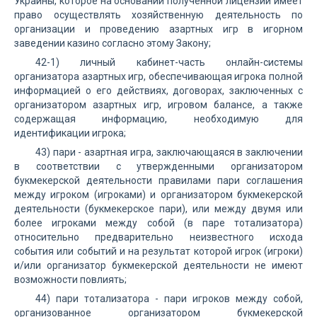
Украины, которое на основании полученной лицензии имеет
право осуществлять хозяйственную деятельность по
организации и проведению азартных игр в игорном
заведении казино согласно этому Закону;
42-1) личный кабинет-часть онлайн-системы
организатора азартных игр, обеспечивающая игрока полной
информацией о его действиях, договорах, заключенных с
организатором азартных игр, игровом балансе, а также
содержащая информацию, необходимую для
идентификации игрока;
43) пари - азартная игра, заключающаяся в заключении
в соответствии с утвержденными организатором
букмекерской деятельности правилами пари соглашения
между игроком (игроками) и организатором букмекерской
деятельности (букмекерское пари), или между двумя или
более игроками между собой (в паре тотализатора)
относительно предварительно неизвестного исхода
события или событий и на результат которой игрок (игроки)
и/или организатор букмекерской деятельности не имеют
возможности повлиять;
44) пари тотализатора - пари игроков между собой,
организованное организатором букмекерской