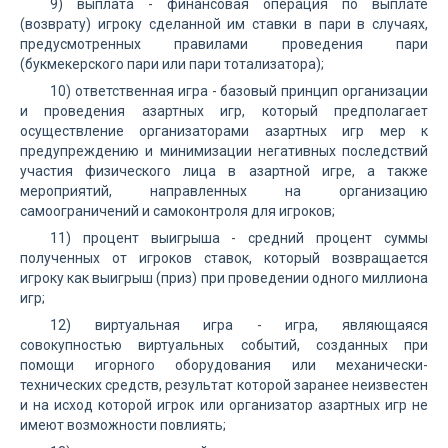
9) выплата - финансовая операция по выплате
(возврату) игроку сделанной им ставки в пари в случаях,
предусмотренных правилами проведения пари
(букмекерского пари или пари тотализатора);
10) ответственная игра - базовый принцип организации
и проведения азартных игр, который предполагает
осуществление организаторами азартных игр мер к
предупреждению и минимизации негативных последствий
участия физического лица в азартной игре, а также
мероприятий, направленных на организацию
самоограничений и самоконтроля для игроков;
11) процент выигрыша - средний процент суммы
полученных от игроков ставок, который возвращается
игроку как выигрыш (приз) при проведении одного миллиона
игр;
12) виртуальная игра - игра, являющаяся
совокупностью виртуальных событий, созданных при
помощи игорного оборудования или механически-
технических средств, результат которой заранее неизвестен
и на исход которой игрок или организатор азартных игр не
имеют возможности повлиять;