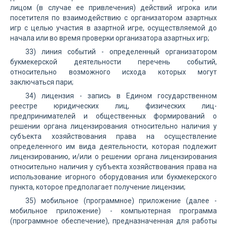
лицом (в случае ее привлечения) действий игрока или
посетителя по взаимодействию с организатором азартных
игр с целью участия в азартной игре, осуществляемой до
начала или во время проверки организатора азартных игр;
33) линия событий - определенный организатором
букмекерской деятельности перечень событий,
относительно возможного исхода которых могут
заключаться пари;
34) лицензия - запись в Едином государственном
реестре юридических лиц, физических лиц-
предпринимателей и общественных формирований о
решении органа лицензирования относительно наличия у
субъекта хозяйствования права на осуществление
определенного им вида деятельности, которая подлежит
лицензированию, и/или о решении органа лицензирования
относительно наличия у субъекта хозяйствования права на
использование игорного оборудования или букмекерского
пункта, которое предполагает получение лицензии;
35) мобильное (программное) приложение (далее -
мобильное приложение) - компьютерная программа
(программное обеспечение), предназначенная для работы