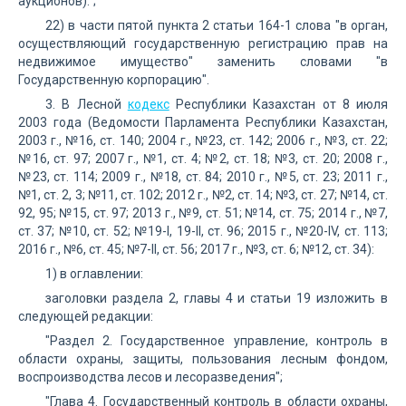
аукционов).";
22) в части пятой пункта 2 статьи 164-1 слова "в орган,
осуществляющий государственную регистрацию прав на
недвижимое имущество" заменить словами "в
Государственную корпорацию".
3. В Лесной
кодекс
Республики Казахстан от 8 июля
2003 года (Ведомости Парламента Республики Казахстан,
2003 г., №16, ст. 140; 2004 г., №23, ст. 142; 2006 г., №3, ст. 22;
№16, ст. 97; 2007 г., №1, ст. 4; №2, ст. 18; №3, ст. 20; 2008 г.,
№23, ст. 114; 2009 г., №18, ст. 84; 2010 г., №5, ст. 23; 2011 г.,
№1, ст. 2, 3; №11, ст. 102; 2012 г., №2, ст. 14; №3, ст. 27; №14, ст.
92, 95; №15, ст. 97; 2013 г., №9, ст. 51; №14, ст. 75; 2014 г., №7,
ст. 37; №10, ст. 52; №19-I, 19-II, ст. 96; 2015 г., №20-IV, ст. 113;
2016 г., №6, ст. 45; №7-II, ст. 56; 2017 г., №3, ст. 6; №12, ст. 34):
1) в оглавлении:
заголовки раздела 2, главы 4 и статьи 19 изложить в
следующей редакции:
"Раздел 2. Государственное управление, контроль в
области охраны, защиты, пользования лесным фондом,
воспроизводства лесов и лесоразведения";
"Глава 4. Государственный контроль в области охраны,