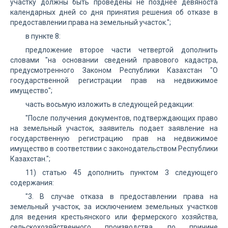
участку должны быть проведены не позднее девяноста
календарных дней со дня принятия решения об отказе в
предоставлении права на земельный участок.";
в пункте 8:
предложение второе части четвертой дополнить
словами "на основании сведений правового кадастра,
предусмотренного Законом Республики Казахстан "О
государственной регистрации прав на недвижимое
имущество";
часть восьмую изложить в следующей редакции:
"После получения документов, подтверждающих право
на земельный участок, заявитель подает заявление на
государственную регистрацию прав на недвижимое
имущество в соответствии с законодательством Республики
Казахстан.";
11) статью 45 дополнить пунктом 3 следующего
содержания:
"3. В случае отказа в предоставлении права на
земельный участок, за исключением земельных участков
для ведения крестьянского или фермерского хозяйства,
сельскохозяйственного производства, по причине