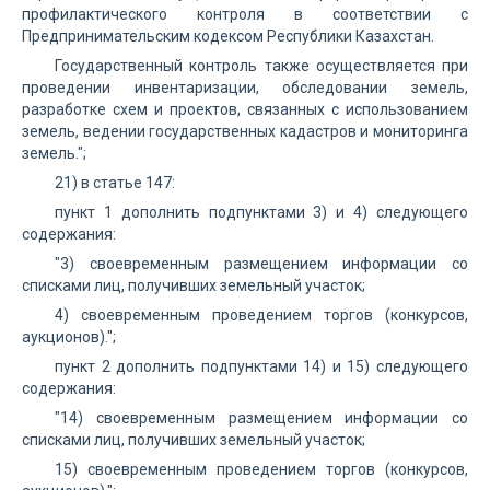
профилактического контроля в соответствии с
Предпринимательским кодексом Республики Казахстан.
Государственный контроль также осуществляется при
проведении инвентаризации, обследовании земель,
разработке схем и проектов, связанных с использованием
земель, ведении государственных кадастров и мониторинга
земель.";
21) в статье 147:
пункт 1 дополнить подпунктами 3) и 4) следующего
содержания:
"3) своевременным размещением информации со
списками лиц, получивших земельный участок;
4) своевременным проведением торгов (конкурсов,
аукционов).";
пункт 2 дополнить подпунктами 14) и 15) следующего
содержания:
"14) своевременным размещением информации со
списками лиц, получивших земельный участок;
15) своевременным проведением торгов (конкурсов,