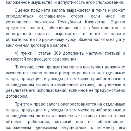
заложенное имущество, и допустимость его использования.
Оценка предмета залога выражается в тенге и может
определяться соглашением сторон, если иное не
установлено законами Республики Казахстан. Оценка
предмета залога, обеспечивающего обязательство в
иностранной валюте, выражается в тенге и валюте
обязательства по рыночному курсу обмена валюты на дату
заключения договора о залоге.";
4) пункт 1 статьи 309 дополнить частями третьей и
четвертой следующего содержания:
"В случае, если предметом залога выступает движимое
имущество, право залога распространяется на отделимые
плоды, продукцию и доходы (в том числе приобретенные в
последующем активы и замененные активы), полученные в
результате его использования, если иное не предусмотрено
договором.
При этом право залога распространяется на отделимые
плоды, продукцию и доходы (в том числе приобретенные в
последующем активы и замененные активы) только в том
объеме требования, который оно не обеспечивает
заложенным движимым имуществом к моменту его