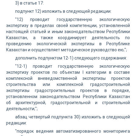
3) в статье 17:
подпункт 12) изложить в следующей редакции:
"12) проводит государственную экологическую
экспертизу в пределах своей компетенции, установленной
настоящей статьей и иным законодательством Республики
Казахстан, а также координирует деятельность по
проведению экологической экспертизы в Республике
Казахстан и осуществляет методическое руководство ею;";
дополнить подпунктом 12-1) следующего содержания:
"12-1) проводит государственную экологическую
экспертизу проектов по объектам I категории в составе
комплексной вневедомственной экспертизы проектов
строительства или комплексной градостроительной
экспертизы градостроительных проектов в порядке,
установленном законодательством Республики Казахстан
об архитектурной, градостроительной и строительной
деятельности;";
абзац четвертый подпункта 30) изложить в следующей
редакции:
"порядок ведения автоматизированного мониторинга