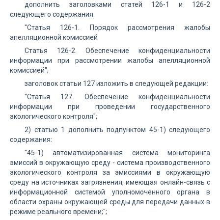
дополнить заголовками статей 126-1 и 126-2
следующего содержания:
"Статья 126-1. Порядок рассмотрения жалобы
апелляционной комиссией
Статья 126-2. Обеспечение конфиденциальности
информации при рассмотрении жалобы апелляционной
комиссией";
заголовок статьи 127 изложить в следующей редакции:
"Статья 127. Обеспечение конфиденциальности
информации при проведении государственного
экологического контроля";
2) статью 1 дополнить подпунктом 45-1) следующего
содержания:
"45-1) автоматизированная система мониторинга
эмиссий в окружающую среду - система производственного
экологического контроля за эмиссиями в окружающую
среду на источниках загрязнения, имеющая онлайн-связь с
информационной системой уполномоченного органа в
области охраны окружающей среды для передачи данных в
режиме реального времени;";