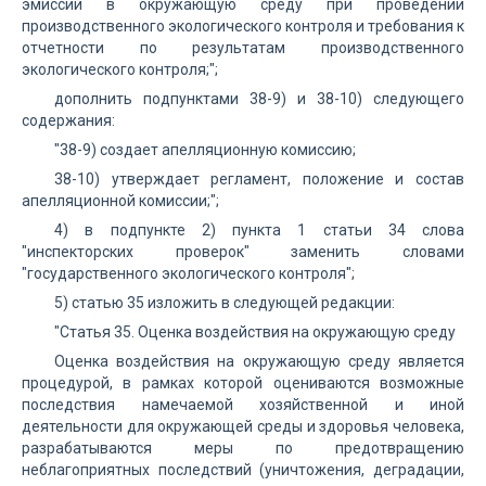
эмиссий в окружающую среду при проведении
производственного экологического контроля и требования к
отчетности по результатам производственного
экологического контроля;";
дополнить подпунктами 38-9) и 38-10) следующего
содержания:
"38-9) создает апелляционную комиссию;
38-10) утверждает регламент, положение и состав
апелляционной комиссии;";
4) в подпункте 2) пункта 1 статьи 34 слова
"инспекторских проверок" заменить словами
"государственного экологического контроля";
5) статью 35 изложить в следующей редакции:
"Статья 35. Оценка воздействия на окружающую среду
Оценка воздействия на окружающую среду является
процедурой, в рамках которой оцениваются возможные
последствия намечаемой хозяйственной и иной
деятельности для окружающей среды и здоровья человека,
разрабатываются меры по предотвращению
неблагоприятных последствий (уничтожения, деградации,