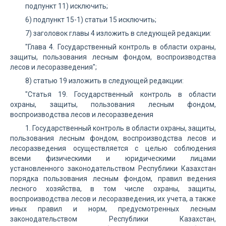
подпункт 11) исключить;
6) подпункт 15-1) статьи 15 исключить;
7) заголовок главы 4 изложить в следующей редакции:
"Глава 4. Государственный контроль в области охраны,
защиты, пользования лесным фондом, воспроизводства
лесов и лесоразведения";
8) статью 19 изложить в следующей редакции:
"Статья 19. Государственный контроль в области
охраны, защиты, пользования лесным фондом,
воспроизводства лесов и лесоразведения
1. Государственный контроль в области охраны, защиты,
пользования лесным фондом, воспроизводства лесов и
лесоразведения осуществляется с целью соблюдения
всеми физическими и юридическими лицами
установленного законодательством Республики Казахстан
порядка пользования лесным фондом, правил ведения
лесного хозяйства, в том числе охраны, защиты,
воспроизводства лесов и лесоразведения, их учета, а также
иных правил и норм, предусмотренных лесным
законодательством Республики Казахстан,