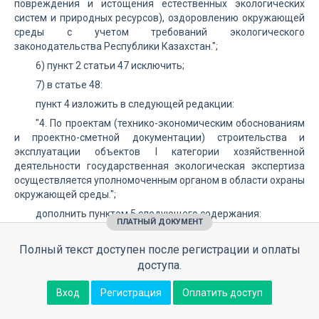
повреждения и истощения естественных экологических
систем и природных ресурсов), оздоровлению окружающей
среды с учетом требований экологического
законодательства Республики Казахстан.";
6) пункт 2 статьи 47 исключить;
7) в статье 48:
пункт 4 изложить в следующей редакции:
"4. По проектам (технико-экономическим обоснованиям
и проектно-сметной документации) строительства и
эксплуатации объектов I категории хозяйственной
деятельности государственная экологическая экспертиза
осуществляется уполномоченным органом в области охраны
окружающей среды.";
дополнить пунктом 5 следующего содержания:
ПЛАТНЫЙ ДОКУМЕНТ
"5. Требования пункта 4 настоящей статьи не
распространяются на проекты (технико-экономические
Полный текст доступен после регистрации и оплаты
обоснования и проектно-сметную документацию)
доступа.
строительства и эксплуатации объектов II, III и IV категорий,
строительство которых планируется на территории
Вход
Регистрация
Оплатить доступ
действующих объектов I категории.";