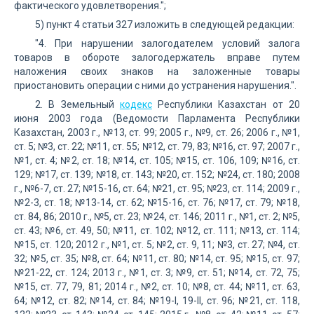
фактического удовлетворения.";
5) пункт 4 статьи 327 изложить в следующей редакции:
"4. При нарушении залогодателем условий залога
товаров в обороте залогодержатель вправе путем
наложения своих знаков на заложенные товары
приостановить операции с ними до устранения нарушения.".
2. В Земельный
кодекс
Республики Казахстан от 20
июня 2003 года (Ведомости Парламента Республики
Казахстан, 2003 г., №13, ст. 99; 2005 г., №9, ст. 26; 2006 г., №1,
ст. 5; №3, ст. 22; №11, ст. 55; №12, ст. 79, 83; №16, ст. 97; 2007 г.,
№1, ст. 4; №2, ст. 18; №14, ст. 105; №15, ст. 106, 109; №16, ст.
129; №17, ст. 139; №18, ст. 143; №20, ст. 152; №24, ст. 180; 2008
г., №6-7, ст. 27; №15-16, ст. 64; №21, ст. 95; №23, ст. 114; 2009 г.,
№2-3, ст. 18; №13-14, ст. 62; №15-16, ст. 76; №17, ст. 79; №18,
ст. 84, 86; 2010 г., №5, ст. 23; №24, ст. 146; 2011 г., №1, ст. 2; №5,
ст. 43; №6, ст. 49, 50; №11, ст. 102; №12, ст. 111; №13, ст. 114;
№15, ст. 120; 2012 г., №1, ст. 5; №2, ст. 9, 11; №3, ст. 27; №4, ст.
32; №5, ст. 35; №8, ст. 64; №11, ст. 80; №14, ст. 95; №15, ст. 97;
№21-22, ст. 124; 2013 г., №1, ст. 3; №9, ст. 51; №14, ст. 72, 75;
№15, ст. 77, 79, 81; 2014 г., №2, ст. 10; №8, ст. 44; №11, ст. 63,
64; №12, ст. 82; №14, ст. 84; №19-I, 19-II, ст. 96; №21, ст. 118,