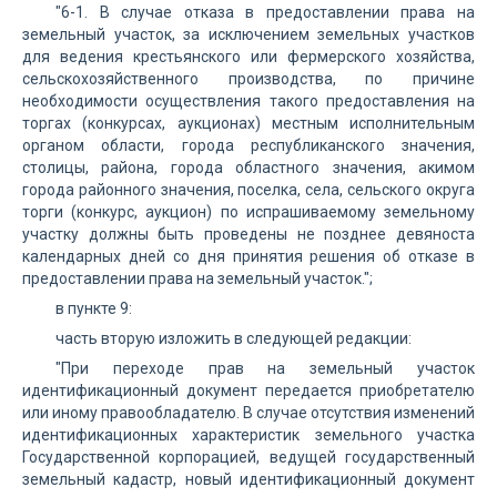
"6-1. В случае отказа в предоставлении права на
земельный участок, за исключением земельных участков
для ведения крестьянского или фермерского хозяйства,
сельскохозяйственного производства, по причине
необходимости осуществления такого предоставления на
торгах (конкурсах, аукционах) местным исполнительным
органом области, города республиканского значения,
столицы, района, города областного значения, акимом
города районного значения, поселка, села, сельского округа
торги (конкурс, аукцион) по испрашиваемому земельному
участку должны быть проведены не позднее девяноста
календарных дней со дня принятия решения об отказе в
предоставлении права на земельный участок.";
в пункте 9:
часть вторую изложить в следующей редакции:
"При переходе прав на земельный участок
идентификационный документ передается приобретателю
или иному правообладателю. В случае отсутствия изменений
идентификационных характеристик земельного участка
Государственной корпорацией, ведущей государственный
земельный кадастр, новый идентификационный документ