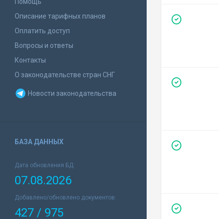
Помощь
Описание тарифных планов
Оплатить доступ
Вопросы и ответы
Контакты
О законодательстве стран СНГ
Новости законодательства
БАЗА ДАННЫХ
Дата обновления БД:
07.08.2026
Добавлено/обновлено документов:
427 / 975