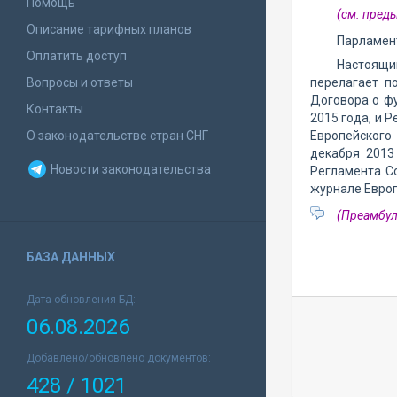
Помощь
(см. пре
Описание тарифных планов
Парламент
Оплатить доступ
Настоящи
Вопросы и ответы
перелагает п
Договора о ф
Контакты
2015 года, и 
О законодательстве стран СНГ
Европейского
декабря 2013
Новости законодательства
Регламента С
журнале Европ
(Преамбул
БАЗА ДАННЫХ
Дата обновления БД:
06.08.2026
Добавлено/обновлено документов:
428 / 1021