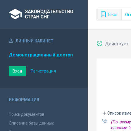
Текст
Ог
ЛИЧНЫЙ КАБИНЕТ
Действует
Демонстрационный доступ
Вход
Регистрация
ИНФОРМАЦИЯ
Список изм
Поиск документов
(По всему
Описание базы данных
словами "