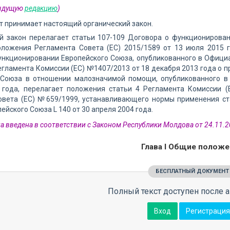
дыдущую
редакцию
)
 принимает настоящий органический закон.
й закон перелагает статьи 107-109 Договора о функционирован
оложения Регламента Совета (ЕС) 2015/1589 от 13 июля 2015 
ункционировании Европейского Союза, опубликованного в Официа
Регламента Комиссии (ЕС) №1407/2013 от 18 декабря 2013 года о 
 Союза в отношении малозначимой помощи, опубликованного в
 года, перелагает положения статьи 4 Регламента Комиссии 
овета (ЕС) №659/1999, устанавливающего нормы применения ст
ейского Союза L 140 от 30 апреля 2004 года.
а введена в соответствии с Законом Республики Молдова от 24.11.2
Глава I Общие положе
БЕСПЛАТНЫЙ ДОКУМЕНТ
Полный текст доступен после а
Вход
Регистрация