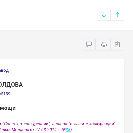
евод
МОЛДОВА
 №139
омощи
"Совет по конкуренции", а слова "о защите конкуренции" -
блики Молдова от 27.03.2014 г. №
38
)