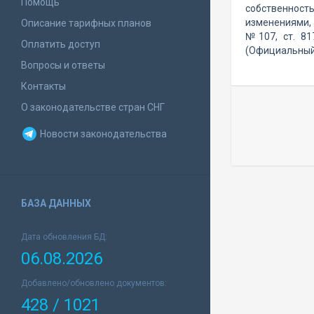
Помощь
собственност
изменениями,
Описание тарифных планов
№107, ст. 81
Оплатить доступ
(Официальный 
Вопросы и ответы
Контакты
О законодательстве стран СНГ
Новости законодательства
БАЗА ДАННЫХ
Дата обновления БД:
06.08.2026
Добавлено/обновлено документов:
428 / 1021