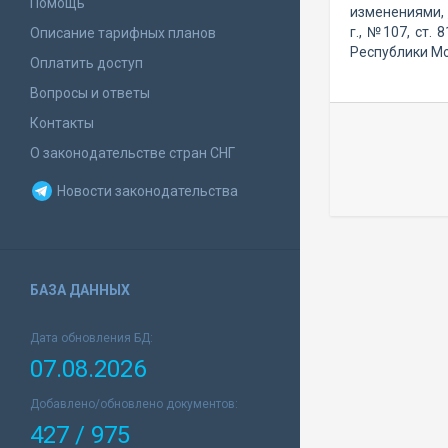
Помощь
изменениями,
г., №107, ст.
Описание тарифных планов
Республики Мо
Оплатить доступ
Вопросы и ответы
Контакты
О законодательстве стран СНГ
Новости законодательства
БАЗА ДАННЫХ
Дата обновления БД:
07.08.2026
Добавлено/обновлено документов:
427 / 975