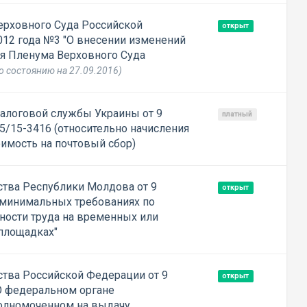
ерховного Суда Российской
открыт
012 года №3 "О внесении изменений
я Пленума Верховного Суда
о состоянию на 27.09.2016)
алоговой службы Украины от 9
платный
5/15-3416 (относительно начисления
оимость на почтовый сбор)
тва Республики Молдова от 9
открыт
 минимальных требованиях по
сности труда на временных или
площадках"
тва Российской Федерации от 9
открыт
О федеральном органе
полномоченном на выдачу