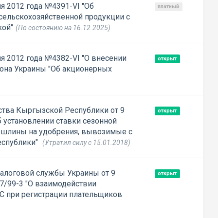
я 2012 года №4391-VI "Об
платный
 сельскохозяйственной продукции с
кой"
(По состоянию на 16.12.2025)
я 2012 года №4382-VI "О внесении
открыт
кона Украины "Об акционерных
тва Кыргызской Республики от 9
открыт
б установлении ставки сезонной
ошлины на удобрения, вывозимые с
еспублики"
(Утратил силу с 15.01.2018)
алоговой службы Украины от 9
открыт
7/99-3 "О взаимодействии
С при регистрации плательщиков