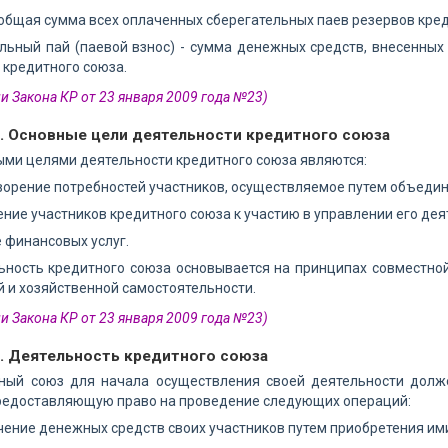
 общая сумма всех оплаченных сберегательных паев резервов кре
льный пай (паевой взнос) - сумма денежных средств, внесенных
кредитного союза.
ии Закона КР от 23 января 2009 года №23)
3. Основные цели деятельности кредитного союза
ыми целями деятельности кредитного союза являются:
ворение потребностей участников, осуществляемое путем объедин
ение участников кредитного союза к участию в управлении его де
е финансовых услуг.
ьность кредитного союза основывается на принципах совместной
 и хозяйственной самостоятельности.
ии Закона КР от 23 января 2009 года №23)
4. Деятельность кредитного союза
тный союз для начала осуществления своей деятельности долж
предоставляющую право на проведение следующих операций:
чение денежных средств своих участников путем приобретения ими