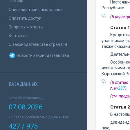
Помощь
Настоящи
Республике.
Описание тарифных планов
(В редакц
Оплатить доступ
Вопросы и ответы
Статья 
Кредитны
Контакты
участникам (ч
О законодательстве стран СНГ
также оказани
Деятельно
Новости законодательства
Особенно
исламскими п
Кыргызской Ре
(В статью
БАЗА ДАННЫХ
г. №
207
)
(см. пре
Дата обновления БД:
07.08.2026
Статья 
В настоящ
Добавлено/обновлено документов:
дивиденд 
427 / 975
паю;