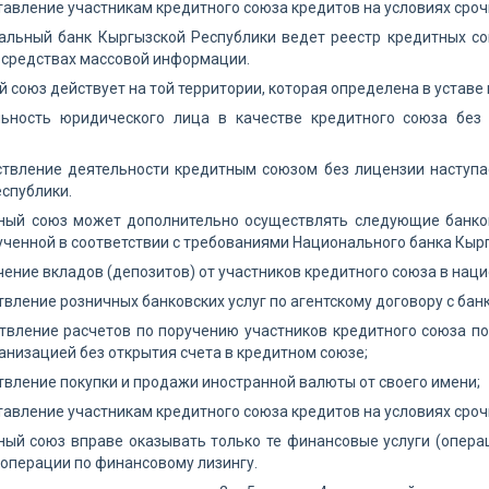
тавление участникам кредитного союза кредитов на условиях срочн
нальный банк Кыргызской Республики ведет реестр кредитных с
 средствах массовой информации.
 союз действует на той территории, которая определена в уставе
льность юридического лица в качестве кредитного союза без
ствление деятельности кредитным союзом без лицензии наступа
спублики.
тный союз может дополнительно осуществлять следующие банков
ученной в соответствии с требованиями Национального банка Кыр
чение вкладов (депозитов) от участников кредитного союза в нац
твление розничных банковских услуг по агентскому договору с бан
твление расчетов по поручению участников кредитного союза п
анизацией без открытия счета в кредитном союзе;
твление покупки и продажи иностранной валюты от своего имени;
тавление участникам кредитного союза кредитов на условиях сроч
ный союз вправе оказывать только те финансовые услуги (опера
операции по финансовому лизингу.