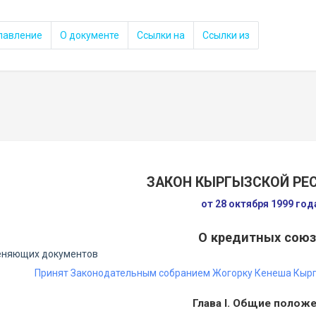
лавление
О документе
Ссылки на
Ссылки из
ЗАКОН КЫРГЫЗСКОЙ РЕ
от 28 октября 1999 го
О кредитных союз
еняющих документов
Принят Законодательным собранием Жогорку Кенеша Кыргы
Глава I. Общие полож