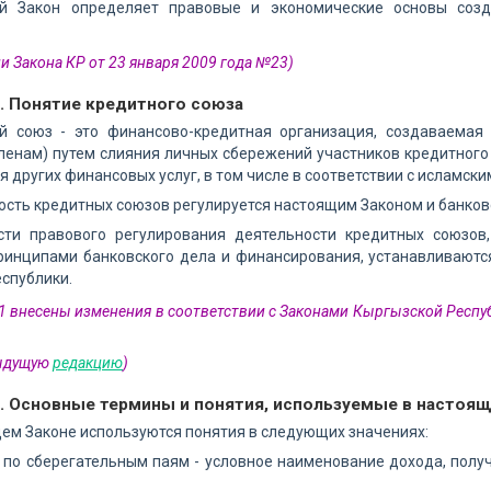
й Закон определяет правовые и экономические основы созд
ии Закона КР от 23 января 2009 года №23)
1. Понятие кредитного союза
й союз - это финансово-кредитная организация, создаваема
ленам) путем слияния личных сбережений участников кредитного 
я других финансовых услуг, в том числе в соответствии с исламс
сть кредитных союзов регулируется настоящим Законом и банков
сти правового регулирования деятельности кредитных союзов
ринципами банковского дела и финансирования, устанавливают
спублики.
 1 внесены изменения в соответствии с Законами Кыргызской Респуб
дыдущую
редакцию
)
2. Основные термины и понятия, используемые в настоя
ем Законе используются понятия в следующих значениях:
по сберегательным паям - условное наименование дохода, полу