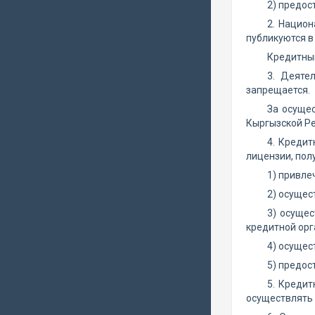
2) предос
2. Нацио
публикуются в
Кредитный
3. Деяте
запрещается.
За осуще
Кыргызской Ре
4. Креди
лицензии, пол
1) привле
2) осущес
3) осущес
кредитной орг
4) осущес
5) предос
5. Кредит
осуществлять 