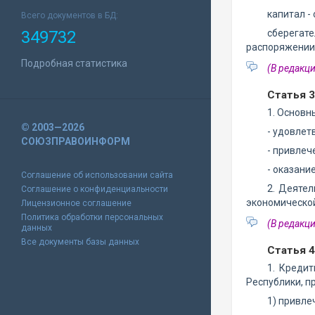
капитал -
Всего документов в БД:
349732
сберегате
распоряжении 
Подробная статистика
(В редакц
Статья 
1. Основн
© 2003—2026
- удовлет
СОЮЗПРАВОИНФОРМ
- привлеч
- оказани
Соглашение об использовании сайта
2. Деятел
Соглашение о конфиденциальности
экономической
Лицензионное соглашение
Политика обработки персональных
(В редакц
данных
Все документы базы данных
Статья 
1. Креди
Республики, 
1) привле