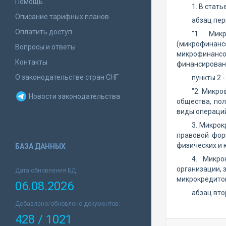
Помощь
1. В статье
Описание тарифных планов
абзац пер
Оплатить доступ
"1. Мик
(микрофинансо
Вопросы и ответы
микрофинансо
Контакты
финансировани
О законодательстве стран СНГ
пункты 2 
"2. Микр
Новости законодательства
общества, по
виды операций
3. Микрок
правовой фор
физических и 
БАЗА ДАННЫХ
4. Микро
организации,
Дата обновления БД:
микрокредитов
06.08.2026
абзац вто
Добавлено/обновлено документов:
428 / 1021