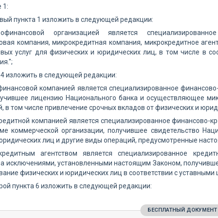
 1:
вый пункта 1 изложить в следующей редакции:
рофинансовой организацией является специализированно
вая компания, микрокредитная компания, микрокредитное агент
вых услуг для физических и юридических лиц, в том числе в со
я.";
- 4 изложить в следующей редакции:
офинансовой компанией является специализированное финансово
лучившее лицензию Национального банка и осуществляющее мик
, в том числе привлечение срочных вкладов от физических и юри
редитной компанией является специализированное финансово-кр
ме коммерческой организации, получившее свидетельство Нац
юридических лиц и другие виды операций, предусмотренные наст
кредитным агентством является специализированное креди
 за исключениями, установленными настоящим Законом, получивш
ание физических и юридических лиц в соответствии с уставными 
рой пункта 6 изложить в следующей редакции:
БЕСПЛАТНЫЙ ДОКУМЕНТ