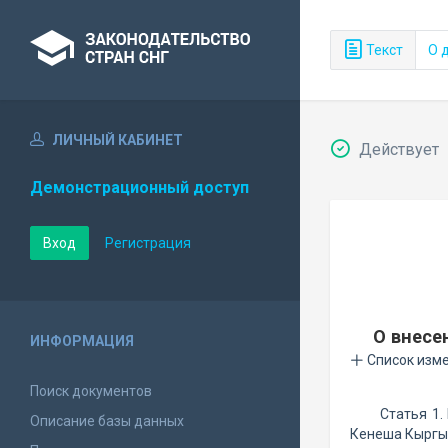
Текст
О 
ЛИЧНЫЙ КАБИНЕТ
Действует
Демонстрационный доступ
Вход
Регистрация
О внесе
ИНФОРМАЦИЯ
Список изм
Поиск документов
Статья 1.
Описание базы данных
Кенеша Кыргыз