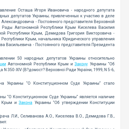
тавление Осташа Игоря Ивановича - народного депутата
ных депутатов Украины; привлеченных к участию в деле
я Александровича - Постоянного представителя Верховной
й Рады Автономной Республики Крым Киселева Василия
ной Республики Крым, Демидова Григория Викторовича -
 Республики Крым, начальника Юридического управления
ва Васильевича - Постоянного представителя Президента
авлении 50 народных депутатов Украины относительно
ции
Автономной Республики Крым и
Закону
Украины "Об
N 350-XIV (В?домост? Верховної Ради України, 1999, N 5-6,
а Украины "О Конституционном Суде Украины" стало
ны "О Конституционном Суде Украины" является наличие
ки Крым и
Закона
Украины "Об утверждении Конституции
ча Л.И., Селиванова А.О., Киселева В.О., Демидова Г.В.,
вил: