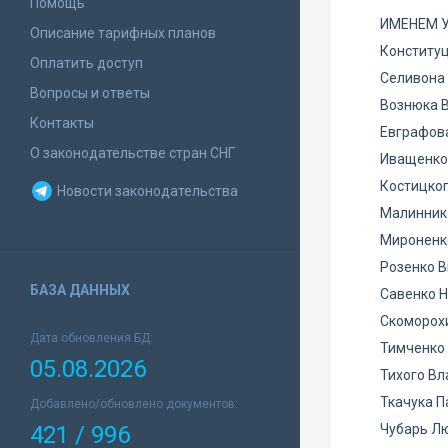
Помощь
ИМЕНЕМ 
Описание тарифных планов
Конституц
Оплатить доступ
Селивона
Вопросы и ответы
Вознюка 
Контакты
Евграфова
О законодательстве стран СНГ
Иващенко
Костицког
Новости законодательства
Малинник
Мироненк
Розенко В
БАЗА ДАННЫХ
Савенко 
Скоморохи
Дата обновления БД:
Тимченко 
05.08.2026
Тихого Вл
Ткачука П
Добавлено/обновлено документов:
421 / 996
Чубарь Л