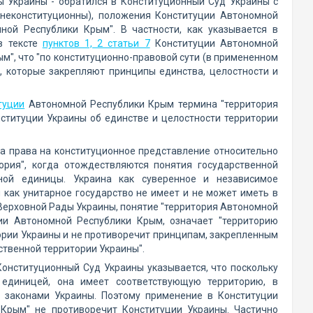
ы Украины - обратился в Конституционный Суд Украины с
неконституционны), положения Конституции Автономной
ой Республики Крым". В частности, как указывается в
в тексте
пунктов 1, 2 статьи 7
Конституции Автономной
", что "по конституционно-правовой сути (в примененном
 которые закрепляют принципы единства, целостности и
туции
Автономной Республики Крым термина "территория
ституции Украины об единстве и целостности территории
а права на конституционное представление относительно
ория", когда отождествляются понятия государственной
ьной единицы. Украина как суверенное и независимое
 как унитарное государство не имеет и не может иметь в
Верховной Рады Украины, понятие "территория Автономной
и Автономной Республики Крым, означает "территорию
ории Украины и не противоречит принципам, закрепленным
ственной территории Украины".
онституционный Суд Украины указывается, что поскольку
 единицей, она имеет соответствующую территорию, в
и законами Украины. Поэтому применение в Конституции
Крым" не противоречит Конституции Украины. Частично