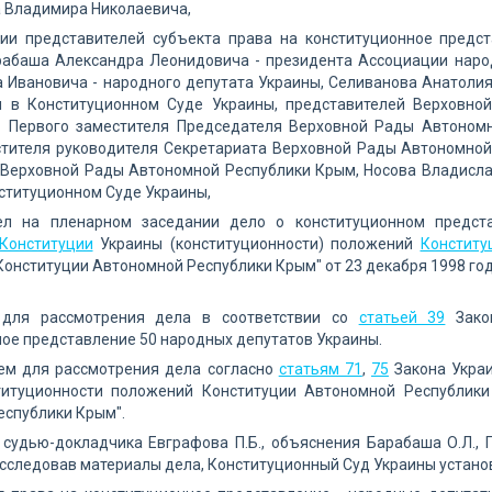
 Владимира Николаевича,
тии представителей субъекта права на конституционное предс
рабаша Александра Леонидовича - президента Ассоциации народ
 Ивановича - народного депутата Украины, Селиванова Анатоли
 в Конституционном Суде Украины, представителей Верховно
- Первого заместителя Председателя Верховной Рады Автоном
стителя руководителя Секретариата Верховной Рады Автономной
 Верховной Рады Автономной Республики Крым, Носова Владисла
ституционном Суде Украины,
ел на пленарном заседании дело о конституционном предст
Конституции
Украины (конституционности) положений
Конститу
онституции Автономной Республики Крым" от 23 декабря 1998 года 
для рассмотрения дела в соответствии со
статьей 39
Закон
ое представление 50 народных депутатов Украины.
ем для рассмотрения дела согласно
статьям 71
,
75
Закона Украи
титуционности положений Конституции Автономной Республи
еспублики Крым".
судью-докладчика Евграфова П.Б., объяснения Барабаша О.Л., Гра
 исследовав материалы дела, Конституционный Суд Украины устано