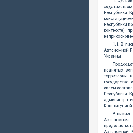
1. Субъек
ходатайством
Республики 
конституцион
Республики Кр
контексте)" 
неприкосновен
1.1. В пи
Автономной Р
Украины.
Председат
поднятых воп
территории и
государство, 
своем составе
Республики К
административ
Конституцией 
В письме
Автономная Р
пределах кот
Автономной Р