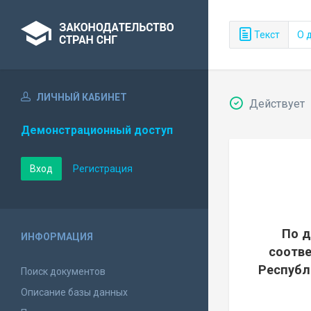
Текст
О 
ЛИЧНЫЙ КАБИНЕТ
Действует
Демонстрационный доступ
Вход
Регистрация
По д
ИНФОРМАЦИЯ
соотве
Республ
Поиск документов
Описание базы данных