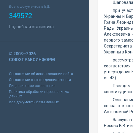
Шаповала
Всего документов в БД:
при учас
349572
Украины и Ба
Грача Леонида
Подробная статистика
Рады Украины
Алексеевича 
первого заме
Секретариата
Украины в Кон
© 2003—2026
СОЮЗПРАВОИНФОРМ
рассмотр
соответствия
утверждении К
Соглашение об использовании сайта
ст. 43).
Соглашение о конфиденциальности
Поводом 
Лицензионное соглашение
конституционн
Политика обработки персональных
данных
Основани
Все документы базы данных
спора о конс
Автономной Р
Заслушав 
Носова В.В. и