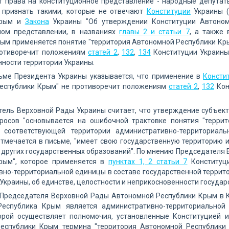
т права на конституционное представление - народные депутат
 признать такими, которые не отвечают
Конституции
Украины (
Крым и
Закона
Украины "Об утверждении Конституции Автономн
ном представлении, в названиях
главы 2 и статьи 7
, а также 
ым применяется понятие "территория Автономной Республики Крым
противоречит положениям
статей 2
,
132
,
134
Конституции Украины,
ности территории Украины.
сьме Президента Украины указывается, что применение в
Консти
еспублики Крым" не противоречит положениям
статей 2
,
132
Кон
ель Верховной Рады Украины считает, что утверждение субъект
росов "основывается на ошибочной трактовке понятия "террит
 соответствующей территории административно-территориал
отмечается в письме, "имеет свою государственную территорию и
 других государственных образований". По мнению Председателя 
рым", которое применяется в
пунктах 1, 2 статьи 7
Конституци
но-территориальной единицы в составе государственной террит
Украины, об единстве, целостности и неприкосновенности государ
 Председателя Верховной Рады Автономной Республики Крым в К
еспублика Крым является административно-территориальной
орой осуществляет полномочия, установленные Конституцией 
еспублики Крым термина "территория Автономной Республики 