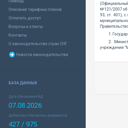
Помощь
(Официальный 
№121/2007 об 
Описание тарифных планов
93, ст. 401),
Оплатить доступ
муниципально
Правительств
Вопросы и ответы
1. Госуда
Контакты
2. Минис
О законодательстве стран СНГ
учреждения "Mo
Новости законодательства
БАЗА ДАННЫХ
Дата обновления БД:
07.08.2026
Добавлено/обновлено документов:
427 / 975