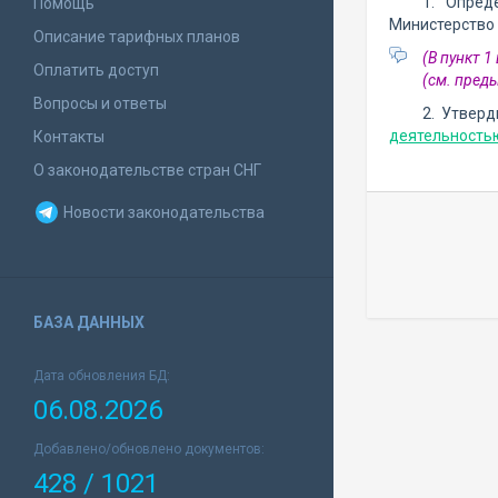
1. Опред
Помощь
Министерство 
Описание тарифных планов
(В пункт 
Оплатить доступ
(см. пре
Вопросы и ответы
2. Утвер
деятельность
Контакты
О законодательстве стран СНГ
Новости законодательства
БАЗА ДАННЫХ
Дата обновления БД:
06.08.2026
Добавлено/обновлено документов:
428 / 1021