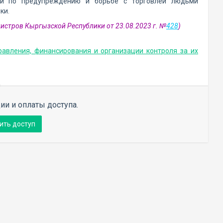
ти по предупреждению и борьбе с торговлей людьми
ки.
нистров Кыргызской Республики от 23.08.2023 г. №
428
)
равления, финансирования и организации контроля за их
ии и оплаты доступа.
ить доступ