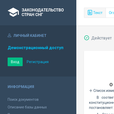
Текст
Ог
ЛИЧНЫЙ КАБИНЕТ
Действует
Демонстрационный доступ
Вход
Регистрация
О
ИНФОРМАЦИЯ
Список изм
В соотв
Поиск документов
конституцион
Описание базы данных
постановляет: