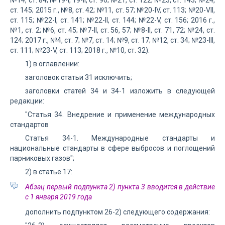
№14, ст. 84; №19-I, 19-II, ст. 96; №21, ст. 122; №23, ст. 143; №24,
ст. 145; 2015 г., №8, ст. 42; №11, ст. 57; №20-IV, ст. 113; №20-VII,
ст. 115; №22-I, ст. 141; №22-II, ст. 144; №22-V, ст. 156; 2016 г.,
№1, ст. 2; №6, ст. 45; №7-II, ст. 56, 57; №8-II, ст. 71, 72; №24, ст.
124; 2017 г., №4, ст. 7; №7, ст. 14; №9, ст. 17; №12, ст. 34; №23-III,
ст. 111; №23-V, ст. 113; 2018 г., №10, ст. 32):
1) в оглавлении:
заголовок статьи 31 исключить;
заголовки статей 34 и 34-1 изложить в следующей
редакции:
"Статья 34. Внедрение и применение международных
стандартов
Статья 34-1. Международные стандарты и
национальные стандарты в сфере выбросов и поглощений
парниковых газов";
2) в статье 17:
Абзац первый подпункта 2) пункта 3 вводится в действие
с 1 января 2019 года
дополнить подпунктом 26-2) следующего содержания: