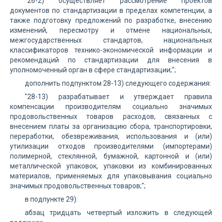
"26-2) осуществляет рассмотрение проектов
документов по стандартизации в пределах компетенции, а
также подготовку предложений по разработке, внесению
изменений, пересмотру и отмене национальных,
межгосударственных стандартов, национальных
классификаторов технико-экономической информации и
рекомендаций по стандартизации для внесения в
уполномоченный орган в сфере стандартизации;";
дополнить подпунктом 28-13) следующего содержания:
"28-13) разрабатывает и утверждает правила
компенсации производителям социально значимых
продовольственных товаров расходов, связанных с
внесением платы за организацию сбора, транспортировки,
переработки, обезвреживания, использования и (или)
утилизации отходов производителями (импортерами)
полимерной, стеклянной, бумажной, картонной и (или)
металлической упаковок, упаковки из комбинированных
материалов, применяемых для упаковывания социально
значимых продовольственных товаров;";
в подпункте 29):
абзац тридцать четвертый изложить в следующей