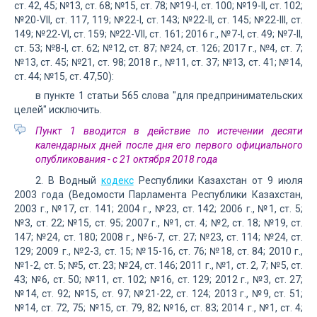
ст. 42, 45; №13, ст. 68; №15, ст. 78; №19-I, ст. 100; №19-II, ст. 102;
№20-VII, ст. 117, 119; №22-I, ст. 143; №22-II, ст. 145; №22-III, ст.
149; №22-VI, ст. 159; №22-VII, ст. 161; 2016 г., №7-I, ст. 49; №7-II,
ст. 53; №8-I, ст. 62; №12, ст. 87; №24, ст. 126; 2017 г., №4, ст. 7;
№13, ст. 45; №21, ст. 98; 2018 г., №11, ст. 37; №13, ст. 41; №14,
ст. 44; №15, ст. 47,50):
в пункте 1 статьи 565 слова "для предпринимательских
целей" исключить.
Пункт 1 вводится в действие по истечении десяти
календарных дней после дня его первого официального
опубликования - с 21 октября 2018 года
2. В Водный
кодекс
Республики Казахстан от 9 июля
2003 года (Ведомости Парламента Республики Казахстан,
2003 г., №17, ст. 141; 2004 г., №23, ст. 142; 2006 г., №1, ст. 5;
№3, ст. 22; №15, ст. 95; 2007 г., №1, ст. 4; №2, ст. 18; №19, ст.
147; №24, ст. 180; 2008 г., №6-7, ст. 27; №23, ст. 114; №24, ст.
129; 2009 г., №2-3, ст. 15; №15-16, ст. 76; №18, ст. 84; 2010 г.,
№1-2, ст. 5; №5, ст. 23; №24, ст. 146; 2011 г., №1, ст. 2, 7; №5, ст.
43; №6, ст. 50; №11, ст. 102; №16, ст. 129; 2012 г., №3, ст. 27;
№14, ст. 92; №15, ст. 97; №21-22, ст. 124; 2013 г., №9, ст. 51;
№14, ст. 72, 75; №15, ст. 79, 82; №16, ст. 83; 2014 г., №1, ст. 4;