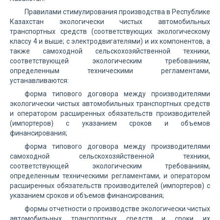
Правилами стимулирования производства в Республике
Казахстан экологически чистых автомобильных
транспортных средств (соответствующих экологическому
классу 4 и выше; с электродвигателями) и их компонентов, а
также самоходной сельскохозяйственной техники,
соответствующей экологическим требованиям,
определенным техническими регламентами,
устанавливаются:
форма типового договора между производителями
экологически чистых автомобильных транспортных средств
и оператором расширенных обязательств производителей
(импортеров) с указанием сроков и объемов
финансирования;
форма типового договора между производителями
самоходной сельскохозяйственной техники,
соответствующей экологическим требованиям,
определенным техническими регламентами, и оператором
расширенных обязательств производителей (импортеров) с
указанием сроков и объемов финансирования;
формы отчетности о производстве экологически чистых
автомобильных транспортных средств и сроки их