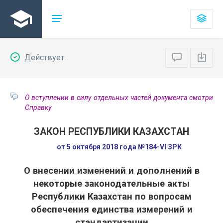
Действует
О вступлении в силу отдельных частей документа смотри
Справку
ЗАКОН РЕСПУБЛИКИ КАЗАХСТАН
от 5 октября 2018 года №184-VI ЗРК
О внесении изменений и дополнений в
некоторые законодательные акты
Республики Казахстан по вопросам
обеспечения единства измерений и
стандартизации