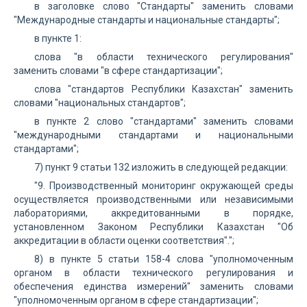
в заголовке слово "Стандарты" заменить словами
"Международные стандарты и национальные стандарты";
в пункте 1:
слова "в области технического регулирования"
заменить словами "в сфере стандартизации";
слова "стандартов Республики Казахстан" заменить
словами "национальных стандартов";
в пункте 2 слово "стандартами" заменить словами
"международными стандартами и национальными
стандартами";
7) пункт 9 статьи 132 изложить в следующей редакции:
"9. Производственный мониторинг окружающей среды
осуществляется производственными или независимыми
лабораториями, аккредитованными в порядке,
установленном Законом Республики Казахстан "Об
аккредитации в области оценки соответствия".";
8) в пункте 5 статьи 158-4 слова "уполномоченным
органом в области технического регулирования и
обеспечения единства измерений" заменить словами
"уполномоченным органом в сфере стандартизации";