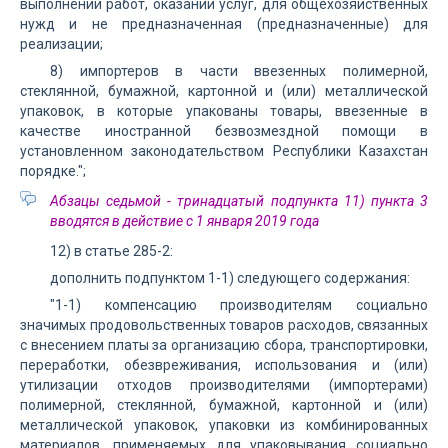
выполнении работ, оказании услуг, для общехозяйственных
нужд и не предназначенная (предназначенные) для
реализации;
8) импортеров в части ввезенных полимерной,
стеклянной, бумажной, картонной и (или) металлической
упаковок, в которые упакованы товары, ввезенные в
качестве иностранной безвозмездной помощи в
установленном законодательством Республики Казахстан
порядке.";
Абзацы седьмой - тринадцатый подпункта 11) пункта 3
вводятся в действие с 1 января 2019 года
12) в статье 285-2:
дополнить подпунктом 1-1) следующего содержания:
"1-1) компенсацию производителям социально
значимых продовольственных товаров расходов, связанных
с внесением платы за организацию сбора, транспортировки,
переработки, обезвреживания, использования и (или)
утилизации отходов производителями (импортерами)
полимерной, стеклянной, бумажной, картонной и (или)
металлической упаковок, упаковки из комбинированных
материалов, применяемых для упаковывания социально