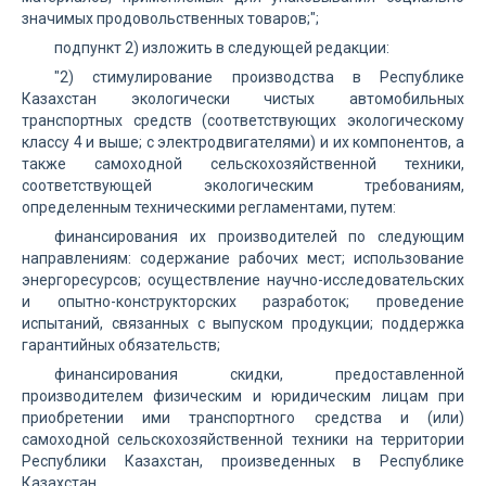
значимых продовольственных товаров;";
подпункт 2) изложить в следующей редакции:
"2) стимулирование производства в Республике
Казахстан экологически чистых автомобильных
транспортных средств (соответствующих экологическому
классу 4 и выше; с электродвигателями) и их компонентов, а
также самоходной сельскохозяйственной техники,
соответствующей экологическим требованиям,
определенным техническими регламентами, путем:
финансирования их производителей по следующим
направлениям: содержание рабочих мест; использование
энергоресурсов; осуществление научно-исследовательских
и опытно-конструкторских разработок; проведение
испытаний, связанных с выпуском продукции; поддержка
гарантийных обязательств;
финансирования скидки, предоставленной
производителем физическим и юридическим лицам при
приобретении ими транспортного средства и (или)
самоходной сельскохозяйственной техники на территории
Республики Казахстан, произведенных в Республике
Казахстан.