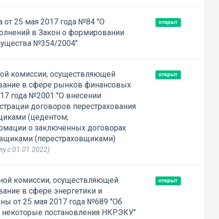
от 25 мая 2017 года №84 "О
открыт
олнений в Закон о формировании
ущества №354/2004"
ой комиссии, осуществляющей
открыт
ование в сфере рынков финансовых
017 года №2001 "О внесении
страции договоров перестрахования
щиками (цедентом,
рмации о заключенных договорах
овщиками (перестраховщиками)
лу с 01.01.2022)
ной комиссии, осуществляющей
открыт
вание в сфере энергетики и
ны от 25 мая 2017 года №689 "Об
 некоторые постановления НКРЭКУ"