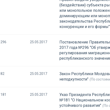
(бездействии) субъекта 
или монопольное положени
доминирующим или моноп
законодательства Республ
конкуренции и его формы"
Постановление Правительс
296
25.05.2017
2017 года №296 "Об утвер
регулирования миграционн
республиканского значения
Закон Республики Молдова 
82
25.05.2017
неподкупности"
(По состоян
Указ Президента Республик
181
25.05.2017
№181 "О Национальном ко
устойчивого развития"
(По 