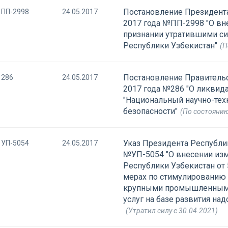
Постановление Президента
ПП-2998
24.05.2017
2017 года №ПП-2998 "О вн
признании утратившими с
Республики Узбекистан"
(П
Постановление Правительс
286
24.05.2017
2017 года №286 "О ликвид
"Национальный научно-те
безопасности"
(По состоянию
Указ Президента Республик
УП-5054
24.05.2017
№УП-5054 "О внесении изм
Республики Узбекистан от
мерах по стимулированию
крупными промышленными
услуг на базе развития над
(Утратил силу с 30.04.2021)