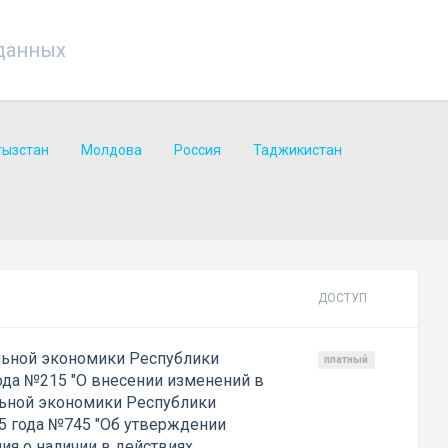
данных
гызстан
Молдова
Россия
Таджикистан
ДОСТУП
льной экономики Республики
платный
года №215 "О внесении изменений в
льной экономики Республики
15 года №745 "Об утверждении
я о наличии в действиях