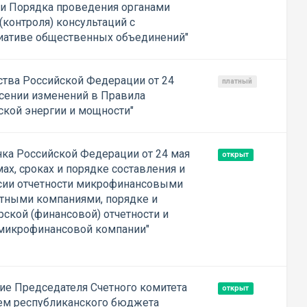
и Порядка проведения органами
(контроля) консультаций с
иативе общественных объединений"
тва Российской Федерации от 24
платный
есении изменений в Правила
ской энергии и мощности"
нка Российской Федерации от 24 мая
открыт
ах, сроках и порядке составления и
ссии отчетности микрофинансовыми
тными компаниями, порядке и
рской (финансовой) отчетности и
 микрофинансовой компании"
е Председателя Счетного комитета
открыт
ием республиканского бюджета