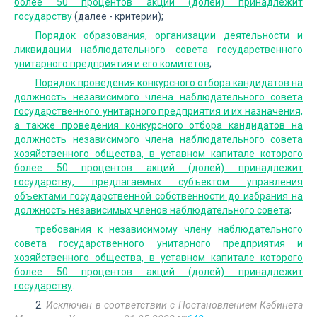
более 50 процентов акций (долей) принадлежит
государству
(далее - критерии);
Порядок образования, организации деятельности и
ликвидации наблюдательного совета государственного
унитарного предприятия и его комитетов
;
Порядок проведения конкурсного отбора кандидатов на
должность независимого члена наблюдательного совета
государственного унитарного предприятия и их назначения,
а также проведения конкурсного отбора кандидатов на
должность независимого члена наблюдательного совета
хозяйственного общества, в уставном капитале которого
более 50 процентов акций (долей) принадлежит
государству, предлагаемых субъектом управления
объектами государственной собственности до избрания на
должность независимых членов наблюдательного совета
;
требования к независимому члену наблюдательного
совета государственного унитарного предприятия и
хозяйственного общества, в уставном капитале которого
более 50 процентов акций (долей) принадлежит
государству
.
2.
Исключен в соответствии с Постановлением Кабинета