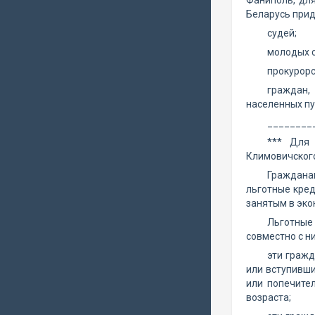
Фаниполь, для
Беларусь прид
судей;
молодых с
прокурорс
граждан,
населенных пу
________
*** Для 
Климовичского
Гражданам
льготные кред
занятым в эко
Льготные
совместно с н
эти гражд
или вступивши
или попечите
возраста;