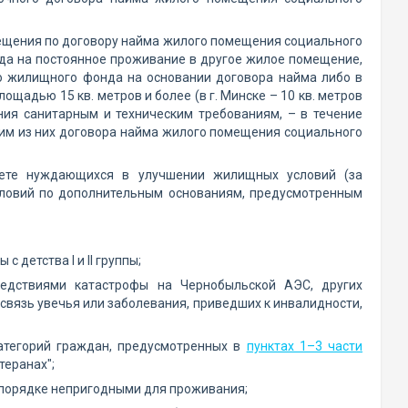
щения по договору найма жилого помещения социального
зда на постоянное проживание в другое жилое помещение,
о жилищного фонда на основании договора найма либо в
щадью 15 кв. метров и более (в г. Минске – 10 кв. метров
ния санитарным и техническим требованиям, – в течение
ним из них договора найма жилого помещения социального
чете нуждающихся в улучшении жилищных условий (за
ловий по дополнительным основаниям, предусмотренным
 детства I и II группы;
ледствиями катастрофы на Чернобыльской АЭС, других
связь увечья или заболевания, приведших к инвалидности,
категорий граждан, предусмотренных в
пунктах 1–3 части
теранах";
порядке непригодными для проживания;