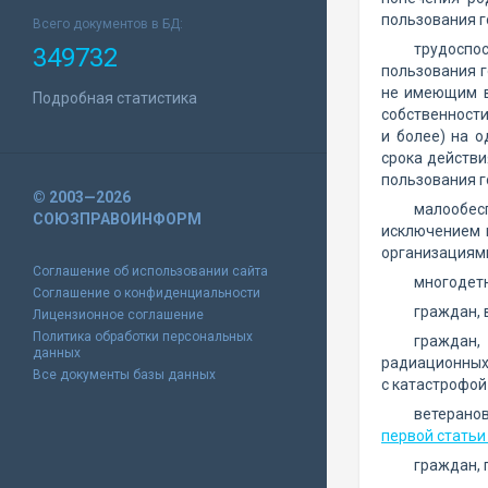
пользования 
Всего документов в БД:
трудоспо
349732
пользования г
не имеющим в
Подробная статистика
собственности
и более) на 
срока действи
пользования 
© 2003—2026
малообес
СОЮЗПРАВОИНФОРМ
исключением 
организациями
Соглашение об использовании сайта
многодетн
Соглашение о конфиденциальности
граждан, 
Лицензионное соглашение
Политика обработки персональных
граждан,
данных
радиационных 
Все документы базы данных
с катастрофой
ветерано
первой статьи
граждан,