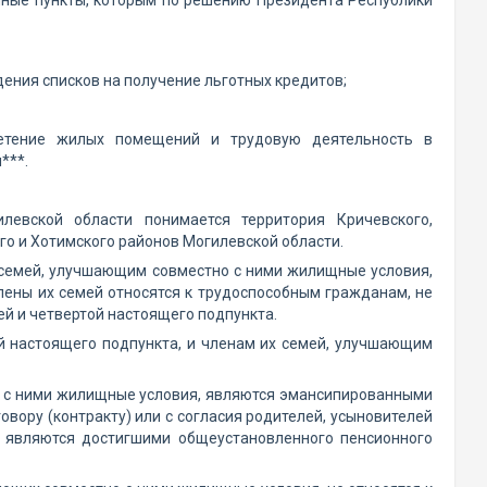
енные пункты, которым по решению Президента Республики
ения списков на получение льготных кредитов;
ретение жилых помещений и трудовую деятельность в
***.
евской области понимается территория Кричевского,
го и Хотимского районов Могилевской области.
х семей, улучшающим совместно с ними жилищные условия,
лены их семей относятся к трудоспособным гражданам, не
ей и четвертой настоящего подпункта.
й настоящего подпункта, и членам их семей, улучшающим
но с ними жилищные условия, являются эмансипированными
ору (контракту) или с согласия родителей, усыновителей
 являются достигшими общеустановленного пенсионного