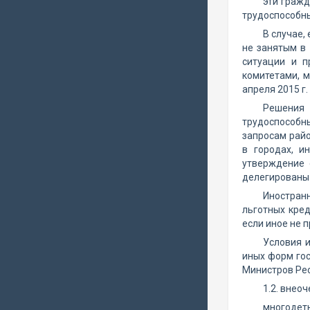
эти гражд
трудоспособны
В случае,
не занятым в 
ситуации и п
комитетами, 
апреля 2015 г.
Решения 
трудоспособн
запросам райо
в городах, и
утверждение 
делегированы 
Иностран
льготных кре
если иное не 
Условия и
иных форм го
Министров Рес
1.2. внео
многодет