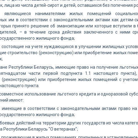
к, лица из числа детей-сирот и детей, оставшихся без попечения р
е, являющиеся нанимателями жилых помещений социальног
ных им в соответствии с законодательными актами как детям-с
орых принято решение об эмансипации или которые вступили в бр
дителей, – в течение срока действия заключенного с ними с
государственного жилищного фонда;
 состоящие на учете нуждающихся в улучшении жилищных условий
е строительство (реконструкцию) или приобретение жилых поме
к;
дане Республики Беларусь, имеющие право на получение льготных
ятнадцатом части первой подпункта 1.1 настоящего пункта)
о (реконструкцию) или приобретение жилых помещений с учетом 
 настоящего пункта.
совместное использование льготного кредита и одноразовой субс
ний имеют:
, имеющие в соответствии с законодательными актами право н
государственного жилищного фонда;
боевых действий на территории других государств из числа кате
а Республики Беларусь "О ветеранах";
, проживающие в жилых помещениях, признанных в установленно