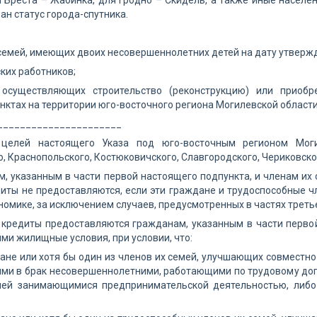
 Бреста – Жабинка, для Гродно – Скидель, а также иные насел
ан статус города-спутника.
емей, имеющих двоих несовершеннолетних детей на дату утвержд
ких работников;
 осуществляющих строительство (реконструкцию) или приоб
нктах на территории юго-восточного региона Могилевской области
______________________
целей настоящего Указа под юго-восточным регионом Могил
, Краснопольского, Костюковичского, Славгородского, Чериковско
, указанным в части первой настоящего подпункта, и членам и
иты не предоставляются, если эти граждане и трудоспособные ч
номике, за исключением случаев, предусмотренных в частях треть
 кредиты предоставляются гражданам, указанным в части перво
ими жилищные условия, при условии, что:
ане или хотя бы один из членов их семей, улучшающих совмест
ми в брак несовершеннолетними, работающими по трудовому догов
лей занимающимися предпринимательской деятельностью, либо