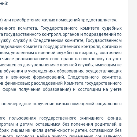
ний:
ию) или приобретение жилых помещений предоставляется:
енного комитета, Государственного комитета судебных
а государственного контроля, органов и подразделений по
жбу, службу в Следственном комитете, Государственном
следований Комитета государственного контроля, органах и
нам, уволенным с военной службы по возрасту, состоянию
м числе реализовавшим свое право на постановку на учет
месяцев со дня увольнения с военной службы, имеющим не
ов обучения в учреждениях образования, осуществляющих
к и воинских формирований, Следственного комитета,
нов финансовых расследований Комитета государственного
й форме получения образования) и состоящим на учете
а внеочередное получение жилых помещений социального
го пользования государственного жилищного фонда,
иротам и детям, оставшимся без попечения родителей, в
ак, лицам из числа детей-сирот и детей, оставшихся без
рочного договора найма жилого помещения социального