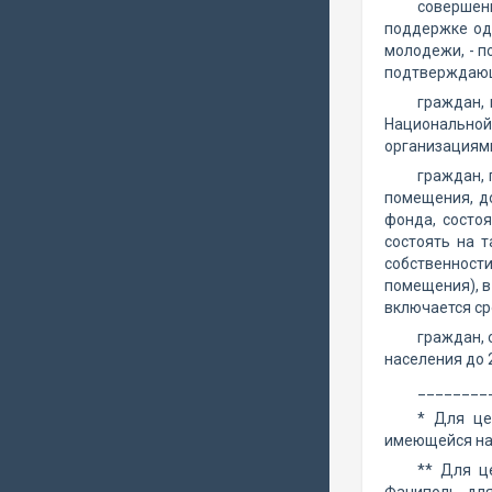
совершен
поддержке од
молодежи, - п
подтверждающи
граждан,
Национальной
организациям
граждан,
помещения, д
фонда, состо
состоять на 
собственност
помещения), в
включается с
граждан, 
населения до 2
________
* Для це
имеющейся на 
** Для ц