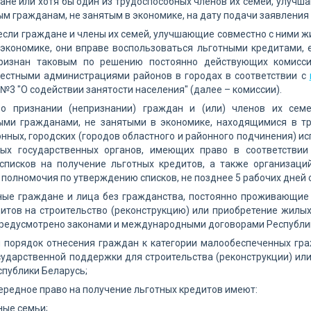
ане или хотя бы один из трудоспособных членов их семей, улучш
м гражданам, не занятым в экономике, на дату подачи заявления 
 если граждане и члены их семей, улучшающие совместно с ними 
экономике, они вправе воспользоваться льготными кредитами, 
ризнан таковым по решению постоянно действующих комисси
местными администрациями районов в городах в соответствии с
 №3 "О содействии занятости населения" (далее – комиссии).
о признании (непризнании) граждан и (или) членов их сем
ыми гражданами, не занятыми в экономике, находящимися в т
нных, городских (городов областного и районного подчинения) и
ных государственных органов, имеющих право в соответствии
списков на получение льготных кредитов, а также организаци
полномочия по утверждению списков, не позднее 5 рабочих дней с
ные граждане и лица без гражданства, постоянно проживающие 
дитов на строительство (реконструкцию) или приобретение жилы
предусмотрено законами и международными договорами Республи
 порядок отнесения граждан к категории малообеспеченных гра
сударственной поддержки для строительства (реконструкции) и
публики Беларусь;
чередное право на получение льготных кредитов имеют:
ные семьи;