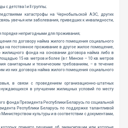
с детства I и II группы;
ледствиями катастрофы на Чернобыльской АЭС, других
вязь увечья или заболевания, приведших к инвалидности,
м порядке непригодными для проживания;
щения по договору найма жилого помещения социального
зда на постоянное проживание в другое жилое помещение,
о жилищного фонда на основании договора найма либо в
щадью 15 кв. метров и более (в г. Минске – 10 кв. метров
ния санитарным и техническим требованиям, – в течение
ним из них договора найма жилого помещения социального
овья, в связи с проведением организационно-штатных
ет нуждающихся в улучшении жилищных условий по месту
го фонда Президента Республики Беларусь по социальной
зидента Республики Беларусь по поддержке талантливой
 Министерством культуры и в соответствии с документами,
и которых принято решение об эмансипации или которые