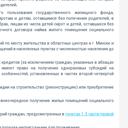
одителей;
о пользования государственного жилищного фонда,
иротам и детям, оставшимся без попечения родителей, в
ак, лицам из числа детей-сирот и детей, оставшихся без
рочного договора найма жилого помещения социального
 по месту жительства в областных центрах и г. Минске и
щений в населенных пунктах с численностью населения до
 кредитов (за исключением граждан, указанных в абзацах
, имеют право на получение одноразовых субсидий на
особенностей, установленных в частях второй-четвертой
идии на строительство (реконструкцию) или приобретение
а внеочередное получение жилых помещений социального
горий граждан, предусмотренных в
пунктах 1-3 части первой
м порядке непригодными для проживания;