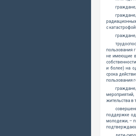
граждане,
граждане
радиационных 
с катастрофой
граждане
трудоспо
пользования г
не имеющие в
собственности
и более) на 
срока действи
пользования 
граждане
мероприятий,
жительства в 
совершен
поддержке од
молодежи, – п
подтверждающ
дети-сир