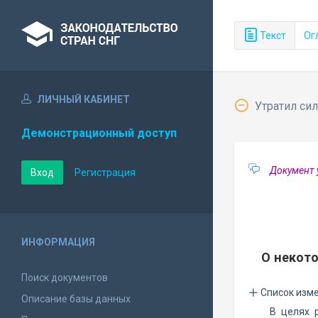
Текст
Ог
ЛИЧНЫЙ КАБИНЕТ
Утратил сил
Демонстрационный доступ
Документ 
Вход
Регистрация
ИНФОРМАЦИЯ
О некот
Поиск документов
Список изм
Описание базы данных
В целях 