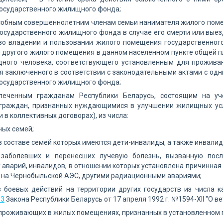
государственного жилищного фонда;
собным совершеннолетним членам семьи нанимателя жилого поме
осударственного жилищного фонда в случае его смерти или вые
о владении и пользовании жилого помещения государственног
 другого жилого помещения в данном населенном пункте общей пло
одного человека, соответствующего установленным для прожива
я заключенного в соответствии с законодательными актами с од
государственного жилищного фонда;
печенным гражданам Республики Беларусь, состоящим на у
граждан, признанных нуждающимися в улучшении жилищных ус
 в коллективных договорах), из числа:
ых семей;
в составе семей которых имеются дети-инвалиды, а также инвалиды с
 заболевших и перенесших лучевую болезнь, вызванную пос
аварий, инвалидов, в отношении которых установлена причинная 
 на Чернобыльской АЭС, другими радиационными авариями;
в боевых действий на территории других государств из числа 
 3
Закона Республики Беларусь от 17 апреля 1992 г. №1594-XII "О ве
 проживающих в жилых помещениях, признанных в установленном 