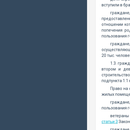
вступили в бра
граждан
предоставлен
отношении кот
попечения ро
пользования 
граждане,
осуществляющи
20 тыс. челове
1.3. граж
втором и дев
строительств
подпункта 1.1
Право на 
жилых помеще
граждане
пользования 
ветераны 
статьи 3
Закон
граждане