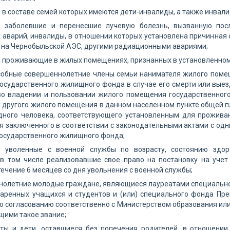
 в составе семей которых имеются дети-инвалиды, а также инвалиды 
, заболевшие и перенесшие лучевую болезнь, вызванную пос
аварий, инвалиды, в отношении которых установлена причинная с
 на Чернобыльской АЭС, другими радиационными авариями;
, проживающие в жилых помещениях, признанных в установленно
собные совершеннолетние члены семьи нанимателя жилого поме
осударственного жилищного фонда в случае его смерти или вые
о владении и пользовании жилого помещения государственног
 другого жилого помещения в данном населенном пункте общей пло
одного человека, соответствующего установленным для прожива
я заключенного в соответствии с законодательными актами с од
государственного жилищного фонда;
, уволенные с военной службы по возрасту, состоянию здор
 в том числе реализовавшие свое право на постановку на уч
течение 6 месяцев со дня увольнения с военной службы;
нолетние молодые граждане, являющиеся лауреатами специально
аренных учащихся и студентов и (или) специального фонда Пре
о согласованию соответственно с Министерством образования или
ими такое звание;
оты и дети, оставшиеся без попечения родителей, в отношени