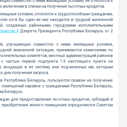
ающих совместно с ними жилищные условия, не относятся к
о включении в списки на получение льготных кредитов.
жилищные условия, относятся к трудоспособным гражданам,
если хотя бы один из них находится в трудной жизненной
й, созданных районными, городскими исполнительными
пунктом 4
Декрета Президента Республики Беларусь от 2
ей, улучшающих совместно с ними жилищные условия,
рудной жизненной ситуации, принимаются комиссиями по
сполнительных комитетов, местных администраций районов
 с частью первой подпункта 1.9 настоящего пункта на
й, входящих в их систему или подчиненных им, которым
о дня получения запроса.
в Республике Беларусь, пользуются правом на получение
х помещений наравне с гражданами Республики Беларусь,
ки Беларусь.
ждан для предоставления льготных кредитов, субсидий и
ли приобретения жилого помещения определяются Советом