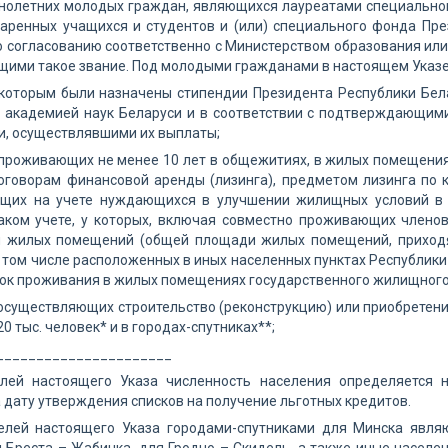
нолетних молодых граждан, являющихся лауреатами специальног
аренных учащихся и студентов и (или) специального фонда Пре
о согласованию соответственно с Министерством образования или
ми такое звание. Под молодыми гражданами в настоящем Указе п
 которым были назначены стипендии Президента Республики Бел
 академией наук Беларуси и в соответствии с подтверждающим
и, осуществлявшими их выплаты;
 проживающих не менее 10 лет в общежитиях, в жилых помещени
оговорам финансовой аренды (лизинга), предметом лизинга по
ящих на учете нуждающихся в улучшении жилищных условий в 
таком учете, у которых, включая совместно проживающих члено
и жилых помещений (общей площади жилых помещений, приход
 том числе расположенных в иных населенных пунктах Республики 
рок проживания в жилых помещениях государственного жилищног
осуществляющих строительство (реконструкцию) или приобретен
0 тыс. человек* и в городах-спутниках**;
______________________
лей настоящего Указа численность населения определяется 
дату утверждения списков на получение льготных кредитов.
елей настоящего Указа городами-спутниками для Минска являют