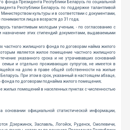
о фонда Президента Республики Беларусь по социальной
зидента Республики Беларусь по поддержке талантливой
 Министерством культуры и в соответствии с документами,
онимаются лица в возрасте до 31 года;
арусь талантливым молодым ученым, - по согласованию с
и назначение этих стипендий документами, выдаваемыми
ях частного жилищного фонда по договорам найма жилого
 которым является жилое помещение частного жилищного
течение указанного срока и не утрачивавших оснований
в семьи и отдельно проживающих супругов, не имеется в
ящейся на долю в праве общей собственности на жилые
Беларусь. При этом в срок, указанный в настоящем абзаце,
о фонда по договорам поднайма жилого помещения;
ие жилых помещений в населенных пунктах с численностью
на основании официальной статистической информации,
ся Дзержинск, Заславль, Логойск, Руденск, Смолевичи,