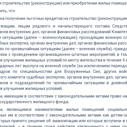
 строительстве (реконструкции) или приобретении жилых помеще
ить, что:
о на получение льготных кредитов на строительство (реконструкц
ужащим, лицам рядового и начальствующего состава Следств
ганов внутренних дел, органов финансовых расследований Комитет
 ситуациям (далее – военнослужащие), проходящим военную слу
бных экспертиз, органах внутренних дел, органах финансовых рас
х по чрезвычайным ситуациям (далее – военная служба), гражда
вязи с проведением организационно-штатных мероприятий, в то
 улучшении жилищных условий по месту жительства в течение 6 
ндарных лет выслуги на военной службе (за исключением период
адров по специальностям для Вооруженных Сил, других войс
ого комитета судебных экспертиз, органов внутренних дел, орга
ганов и подразделений по чрезвычайным ситуациям в дневно
в улучшении жилищных условий;
м, имеющим в соответствии с законодательными актами право н
государственного жилищного фонда;
м, являющимся нанимателями жилых помещений социально
ных им в соответствии с законодательными актами как детям-с
орых принято решение об эмансипации или которые вступили в бр
дителей, – в течение срока действия заключенного с ними с