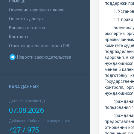
Помощь
поддержки при
Описание тарифных планов
1. Установ
Оплатить доступ
1.1. прав
военносл
Вопросы и ответы
экспертиз, ор
Контакты
чрезвычайным
комитете суде
О законодательстве стран СНГ
подразделения
Новости законодательства
здоровья, в с
нуждающихся в
менее 5 кале
подготовку к
Государственн
БАЗА ДАННЫХ
контроля, ор
нуждающихся 
Дата обновления БД:
граждана
пользования 
07.08.2026
граждана
Добавлено/обновлено документов:
предоставлен
отношении кот
427 / 975
попечения ро