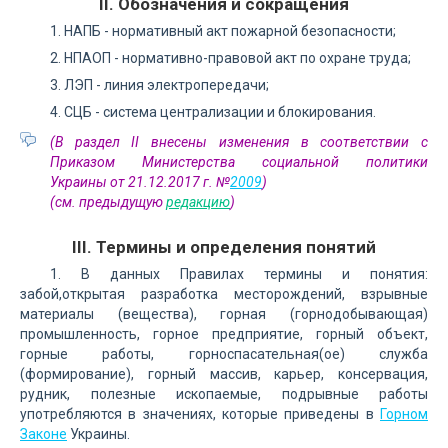
II. Обозначения и сокращения
1. НАПБ - нормативный акт пожарной безопасности;
2. НПАОП - нормативно-правовой акт по охране труда;
3. ЛЭП - линия электропередачи;
4. СЦБ - система централизации и блокирования.
(В раздел II внесены изменения в соответствии с
Приказом Министерства социальной политики
Украины от 21.12.2017 г. №
2009
)
(см. предыдущую
редакцию
)
III. Термины и определения понятий
1. В данных Правилах термины и понятия:
забой,открытая разработка месторождений, взрывные
материалы (вещества), горная (горнодобывающая)
промышленность, горное предприятие, горный объект,
горные работы, горноспасательная(ое) служба
(формирование), горный массив, карьер, консервация,
рудник, полезные ископаемые, подрывные работы
употребляются в значениях, которые приведены в
Горном
Законе
Украины.