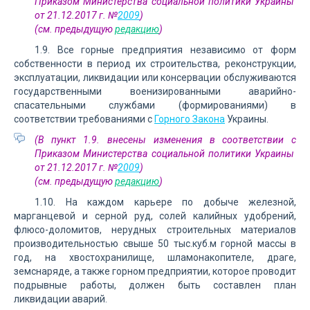
Приказом Министерства социальной политики Украины
от 21.12.2017 г. №
2009
)
(см. предыдущую
редакцию
)
1.9. Все горные предприятия независимо от форм
собственности в период их строительства, реконструкции,
эксплуатации, ликвидации или консервации обслуживаются
государственными военизированными аварийно-
спасательными службами (формированиями) в
соответствии требованиями с
Горного Закона
Украины.
(В пункт 1.9. внесены изменения в соответствии с
Приказом Министерства социальной политики Украины
от 21.12.2017 г. №
2009
)
(см. предыдущую
редакцию
)
1.10. На каждом карьере по добыче железной,
марганцевой и серной руд, солей калийных удобрений,
флюсо-доломитов, нерудных строительных материалов
производительностью свыше 50 тыс.куб.м горной массы в
год, на хвостохранилище, шламонакопителе, драге,
земснаряде, а также горном предприятии, которое проводит
подрывные работы, должен быть составлен план
ликвидации аварий.