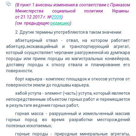
(В пункт 1 внесены изменения в соответствии с Приказом
Министерства социальной политики Украины
от 21.12.2017 г. №
2009
)
(см. предыдущую
редакцию
)
2. Другие термины употребляются в таком значении:
абзетцерный отвал - отвал, на котором работает
абзетцер,экскавацийный и транспортирующий агрегат,
который осуществляет черпание разгруженной из думпкара
породы или прием породы из магистральных конвейеров,
доставку породы к откосу отвала и планирование его
поверхности;
борт карьера - комплекс площадок и откосов уступов от
поверхности земли до подошвы карьера;
забой уступа - элемент (часть) уступа, который является
непосредственным объектом горных работ и перемещается
в результате ведения горных работ;
горная масса - разрушенный и измельченный массив
горных пород во время разработки месторождений
полезных ископаемых;
горные породы - природные минеральные агрегаты,