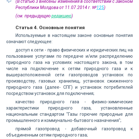
(В статью 3 внесены изменения в соответствии с Законом
Республики Молдова от 11.07.2014 г. №
125
)
(см. предыдущую
редакцию
)
Статья 4. Основные понятия
Используемые в настоящем законе основные понятия
означают следующее:
доступ к сети - право физических и юридических лиц на
пользование услугами по передаче и/или распределению
природного газа на условиях настоящего закона, в том
числе на подключение к сетям природного газа и к
вышерасположенной сети газопроводов установок по
производству, газовых хранилищ, установок сжиженного
природного газа (далее- СПГ) и установок потребителей
посредством установок для подключения;
качество природного газа - физико-химические
характеристики природного газа, установленные
национальным стандартом "Газы горючие природные для
промышленного и коммунально-бытового назначения";
прямой газопровод - добавочный газопровод к
объединенным сетям природного газа;