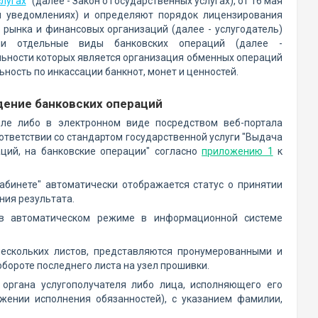
слугах
" (далее - Закон о государственных услугах), от 16 мая
 и уведомлениях) и определяют порядок лицензирования
рынка и финансовых организаций (далее - услугодатель)
ими отдельные виды банковских операций (далее -
льности которых является организация обменных операций
ность по инкассации банкнот, монет и ценностей.
дение банковских операций
еле либо в электронном виде посредством веб-портала
соответствии со стандартом государственной услуги "Выдача
ций, на банковские операции" согласно
приложению 1
к
абинете" автоматически отображается статус о принятии
ния результата.
 в автоматическом режиме в информационной системе
ескольких листов, представляются пронумерованными и
бороте последнего листа на узел прошивки.
органа услугополучателя либо лица, исполняющего его
жении исполнения обязанностей), с указанием фамилии,