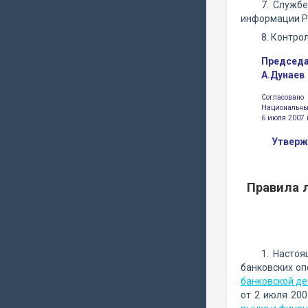
7. Службе
информации Р
8. Контро
Председ
А.Дунаев
Согласовано
Национальны
6 июля 2007 
Утверж
Правила 
1. Насто
банковских оп
банковской де
от 2 июля 200