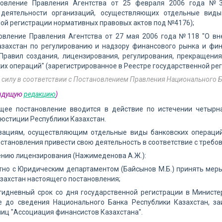
новление Правления Агентства от 25 февраля 2006 года №3
деятельности организаций, осуществляющих отдельные виды 
ой регистрации нормативных правовых актов под №4176);
новление Правления Агентства от 27 мая 2006 года №118 "О вн
азахстан по регулированию и надзору финансового рынка и фи
Правил создания, лицензирования, регулирования, прекращени
их операций" (зарегистрированное в Реестре государственной ре
 силу в соответствии с Постановлением Правления Национального Ба
дыдущую
редакцию
)
ящее постановление вводится в действие по истечении четырн
юстиции Республики Казахстан.
изациям, осуществляющим отдельные виды банковских операций
становления привести свою деятельность в соответствие с требо
ению лицензирования (Нажимеденова А.Ж.):
тно с Юридическим департаментом (Байсынов М.Б.) принять мер
захстан настоящего постановления;
ятидневный срок со дня государственной регистрации в Минист
е до сведения Национального Банка Республики Казахстан, з
иц "Ассоциация финансистов Казахстана".