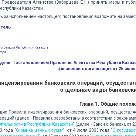
 Председателя Агентства (Заборцева Е.Н.) принять меры к пуб
еспублики Казахстан.
ль за исполнением настоящего постановления возложить на замес
атель
м Банком Республики Казахстан
года
дены Постановлением Правления Агентства Республики Казахст
финансовых организаций от 25 июня
лицензирования банковских операций, осущест
отдельные виды банковски
Глава 1. Общие поло
ящие Правила лицензирования банковских операций, осуществл
ераций (далее - Правила), разработаны в соответствии с законами
ятельности в Республике Казахстан
" (далее - Закон о банках), от 
3 года "
О рынке ценных бумаг
", от 4 июля 2003 года "
О государс