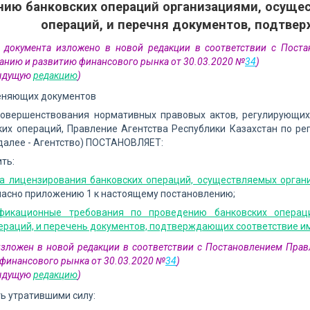
нию банковских операций организациями, осущ
операций, и перечня документов, подтве
 документа изложено в новой редакции в соответствии с Поста
анию и развитию финансового рынка от 30.03.2020 №
34
)
дыдущую
редакцию
)
еняющих документов
совершенствования нормативных правовых актов, регулирующих
ких операций, Правление Агентства Республики Казахстан по р
далее - Агентство) ПОСТАНОВЛЯЕТ:
ить:
а лицензирования банковских операций, осуществляемых орга
гласно приложению 1 к настоящему постановлению;
фикационные требования по проведению банковских операц
ераций, и перечень документов, подтверждающих соответствие и
изложен в новой редакции в соответствии с Постановлением Прав
финансового рынка от 30.03.2020 №
34
)
дыдущую
редакцию
)
ть утратившими силу: