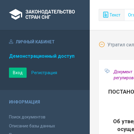
Текст
Ог
ЛИЧНЫЙ КАБИНЕТ
Утратил сил
Демонстрационный доступ
Документ 
Вход
Регистрация
регулиров
ПОСТАНО
ИНФОРМАЦИЯ
Поиск документов
Об утв
Описание базы данных
осуще