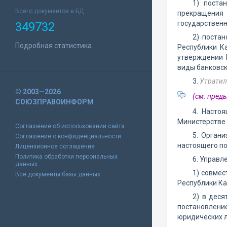
1) поста
Всего документов в БД:
прекращения 
государственн
349732
2) поста
Подробная статистика
Республики К
утверждении 
виды банковск
3.
Утратил
© 2003—2026
(см. пре
СОЮЗПРАВОИНФОРМ
4. Насто
Министерстве 
Соглашение об использовании сайта
5. Орган
Соглашение о конфиденциальности
настоящего по
Лицензионное соглашение
Политика обработки персональных
6. Управл
данных
1) совмес
Все документы базы данных
Республики Ка
2) в дес
постановлени
юридических л