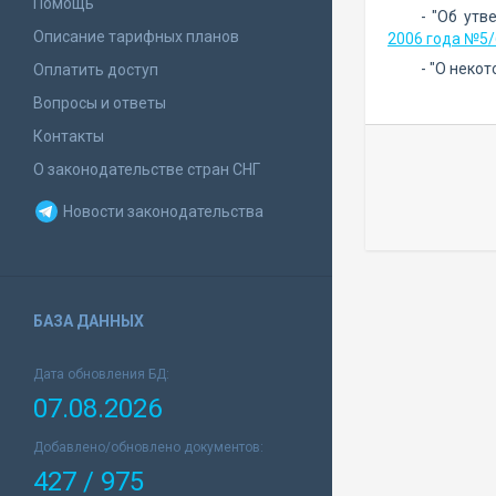
Помощь
- "Об ут
Описание тарифных планов
2006 года №5/
- "О неко
Оплатить доступ
Вопросы и ответы
Контакты
О законодательстве стран СНГ
Новости законодательства
БАЗА ДАННЫХ
Дата обновления БД:
07.08.2026
Добавлено/обновлено документов:
427 / 975