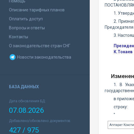
Помощь
ПОСТАНОВЛЯ
Описание тарифных планов
1. Утвер
Оплатить доступ
2. Призна
Председателя 
Вопросы и ответы
3. Настоя
Контакты
О законодательстве стран СНГ
Президен
К.Токаев
Новости законодательства
Изменен
1. В Ука
БАЗА ДАННЫХ
государственн
в приложе
Дата обновления БД:
строку:
07.08.2026
"
Добавлено/обновлено документов:
Аппарат Консти
427 / 975