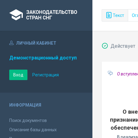
Текст
Ог
ЛИЧНЫЙ КАБИНЕТ
Действует
Демонстрационный доступ
О вступле
Вход
Регистрация
ИНФОРМАЦИЯ
О вне
признании
Поиск документов
обеспече
Описание базы данных
В реализ