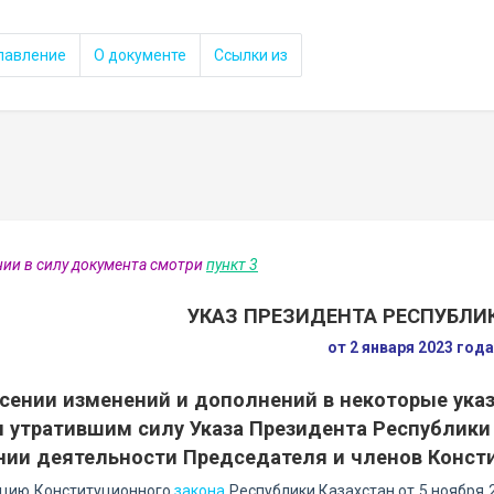
лавление
О документе
Ссылки из
нии в силу документа смотри
пункт 3
УКАЗ ПРЕЗИДЕНТА РЕСПУБЛИ
от 2 января 2023 год
сении изменений и дополнений в некоторые ука
 утратившим силу Указа Президента Республики К
нии деятельности Председателя и членов Консти
ацию Конституционного
закона
Республики Казахстан от 5 ноября 