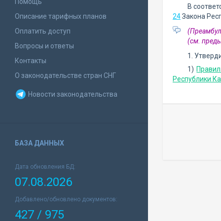
Помощь
В соответ
Описание тарифных планов
24
Закона Рес
Оплатить доступ
(Преамбул
(см. пре
Вопросы и ответы
1. Утверд
Контакты
1)
Правил
О законодательстве стран СНГ
Республики Ка
Новости законодательства
БАЗА ДАННЫХ
Дата обновления БД:
07.08.2026
Добавлено/обновлено документов:
427 / 975