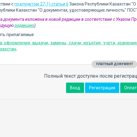
ствии с
подпунктом 27-1) статьи 6
Закона Республики Казахстан "О
публики Казахстан "О документах, удостоверяющих личность" ПО
а документа изложена в новой редакции в соответствии с Указом Пр
дыдущую
редакцию
)
ить прилагаемые:
а оформления, выдачи, замены, сдачи, изъятия, учета, хранени
захстан
;
ПЛАТНЫЙ ДОКУМЕНТ
Полный текст доступен после регистрац
Вход
Регистрация
Оплат