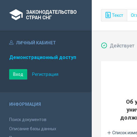
Текст
Ог
ЛИЧНЫЙ КАБИНЕТ
Действует
Демонстрационный доступ
Вход
Регистрация
Об 
ИНФОРМАЦИЯ
уни
должн
Поиск документов
Описание базы данных
Список изм