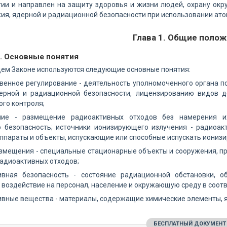
гии и направлен на защиту здоровья и жизни людей, охрану ок
ия, ядерной и радиационной безопасности при использовании ато
Глава 1. Общие поло
1. Основные понятия
ем Законе используются следующие основные понятия:
венное регулирование - деятельность уполномоченного органа п
ерной и радиационной безопасности, лицензированию видов д
го контроля;
ние - размещение радиоактивных отходов без намерения и
 безопасность; источники ионизирующего излучения - радиоак
аппараты и объекты, испускающие или способные испускать иониз
змещения - специальные стационарные объекты и сооружения, п
адиоактивных отходов;
ивная безопасность - состояние радиационной обстановки, 
воздействие на персонал, население и окружающую среду в соот
вные вещества - материалы, содержащие химические элементы, я
БЕСПЛАТНЫЙ ДОКУМЕНТ