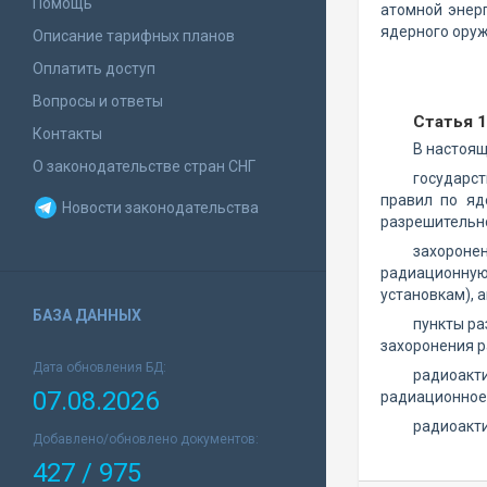
Помощь
атомной энер
ядерного оруж
Описание тарифных планов
Оплатить доступ
Вопросы и ответы
Статья 
Контакты
В настоящ
О законодательстве стран СНГ
государст
правил по яд
Новости законодательства
разрешительно
захороне
радиационную
установкам), 
БАЗА ДАННЫХ
пункты ра
захоронения р
Дата обновления БД:
радиоакт
07.08.2026
радиационное 
радиоакти
Добавлено/обновлено документов:
427 / 975