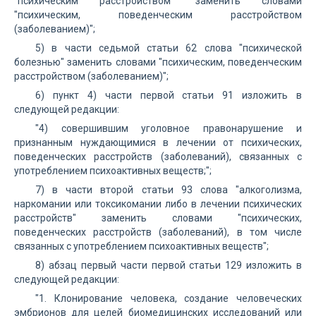
"психическим расстройством" заменить словами
"психическим, поведенческим расстройством
(заболеванием)";
5) в части седьмой статьи 62 слова "психической
болезнью" заменить словами "психическим, поведенческим
расстройством (заболеванием)";
6) пункт 4) части первой статьи 91 изложить в
следующей редакции:
"4) совершившим уголовное правонарушение и
признанным нуждающимися в лечении от психических,
поведенческих расстройств (заболеваний), связанных с
употреблением психоактивных веществ;";
7) в части второй статьи 93 слова "алкоголизма,
наркомании или токсикомании либо в лечении психических
расстройств" заменить словами "психических,
поведенческих расстройств (заболеваний), в том числе
связанных с употреблением психоактивных веществ";
8) абзац первый части первой статьи 129 изложить в
следующей редакции:
"1. Клонирование человека, создание человеческих
эмбрионов для целей биомедицинских исследований или