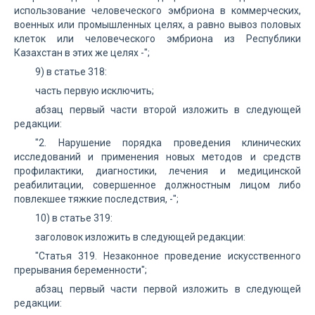
использование человеческого эмбриона в коммерческих,
военных или промышленных целях, а равно вывоз половых
клеток или человеческого эмбриона из Республики
Казахстан в этих же целях -";
9) в статье 318:
часть первую исключить;
абзац первый части второй изложить в следующей
редакции:
"2. Нарушение порядка проведения клинических
исследований и применения новых методов и средств
профилактики, диагностики, лечения и медицинской
реабилитации, совершенное должностным лицом либо
повлекшее тяжкие последствия, -";
10) в статье 319:
заголовок изложить в следующей редакции:
"Статья 319. Незаконное проведение искусственного
прерывания беременности";
абзац первый части первой изложить в следующей
редакции: