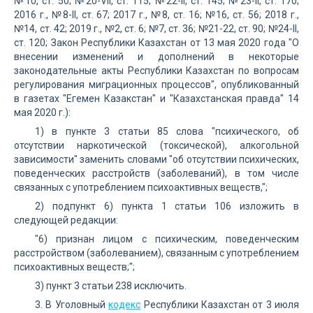
№10, ст. 50; №20-VII, ст. 115; №22-II, ст. 145; №23-II, ст. 170;
2016 г., №8-II, ст. 67; 2017 г., №8, ст. 16; №16, ст. 56; 2018 г.,
№14, ст. 42; 2019 г., №2, ст. 6; №7, ст. 36; №21-22, ст. 90; №24-II,
ст. 120; Закон Республики Казахстан от 13 мая 2020 года "О
внесении изменений и дополнений в некоторые
законодательные акты Республики Казахстан по вопросам
регулирования миграционных процессов", опубликованный
в газетах "Егемен Казакстан" и "Казахстанская правда" 14
мая 2020 г.):
1) в пункте 3 статьи 85 слова "психического, об
отсутствии наркотической (токсической), алкогольной
зависимости" заменить словами "об отсутствии психических,
поведенческих расстройств (заболеваний), в том числе
связанных с употреблением психоактивных веществ,";
2) подпункт 6) пункта 1 статьи 106 изложить в
следующей редакции:
"6) признан лицом с психическим, поведенческим
расстройством (заболеванием), связанным с употреблением
психоактивных веществ;";
3) пункт 3 статьи 238 исключить.
3. В Уголовный
кодекс
Республики Казахстан от 3 июля