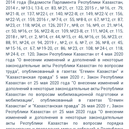
2014 года (Ведомости Парламента Республики Казахстан,
2014 г., №13-І, 13-II, ст. 83; №21, ст. 122; 2015 г., №16, ст. 79;
№21-III, ст. 137; №22-І, ст. 140; №22-III, ст. 149; №22-V, ст. 156;
№22-VI, ст. 159; 2016 г., №7-II, ст. 55; №8-II, ст. 67; №12, ст. 87;
№23, ст. 118; №24, ст. 126; 2017 г., №8, ст. 16; №9, ст. 21; №14,
ст. 50; №16, ст. 56; №22-III, ст. 109; №23-III, ст. 111; №24, ст. 115;
2018 г., №1, ст. 2; №14, ст. 44; №15, ст. 46; №16, ст. 56; №23, ст.
88, 91; №24, ст. 94; 2019 г., №2, ст. 6; №7, ст. 36; №8, ст. 45;
№15-16, ст. 67; №19-20, ст. 86; №23, ст. 108; №24-І, ст. 118;
№24-II, ст. 120; Закон Республики Казахстан от 4 мая 2020
года "О внесении изменений и дополнений в некоторые
законодательные акты Республики Казахстан по вопросам
труда", опубликованный в газетах "Егемен Казакстан" и
"Казахстанская правда" 5 мая 2020 г.; Закон Республики
Казахстан от 25 мая 2020 года "О внесении изменений и
дополнений в некоторые законодательные акты Республики
Казахстан по вопросам мобилизационной подготовки и
мобилизации", опубликованный в газетах "Егемен
Казакстан" и "Казахстанская правда" 26 мая 2020 г.; Закон
Республики Казахстан от 25 мая 2020 года "О внесении
изменений и дополнения в некоторые законодательные
акты Республики Казахстан по вопросам порядка