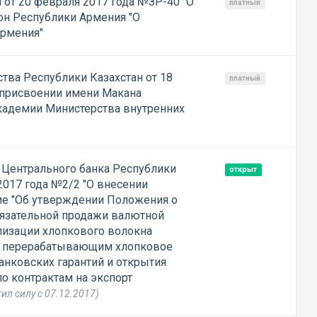
 от 20 февраля 2017 года №ЗР-40 "О
платный
он Республики Армения "О
Армения"
тва Республики Казахстан от 18
платный
 присвоении имени Макана
кадемии Министерства внутренних
 Центрального банка Республики
открыт
2017 года №2/2 "О внесении
ие "Об утверждении Положения о
бязательной продажи валютной
ализации хлопкового волокна
, перерабатывающим хлопковое
анковских гарантий и открытия
о контрактам на экспорт
ил силу с 07.12.2017)