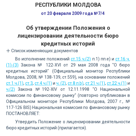
РЕСПУБЛИКИ МОЛДОВА
от 20 февраля 2009 года №7/4
Об утверждении Положения о
лицензировании деятельности бюро
кредитных историй
Список изменяющих документов
Во исполнение положений
ст.15 ч.(2)
п.1) пп.е) и
ст.16 ч.
(1)-(3)
Закона № 122-XVI от 29 мая 2008 года "О бюро
кредитных историй" (Официальный монитор Республики
Молдова, 2008, № 138-139, ст.559), на основании положений
ст.1 ч.(1)
,
ст.3
,
ст.4 ч.(1)
и
ч. (2)
,
ст.8 п.b)
,
ст.21 ч.(1)
,
ст.22 ч.(1)
и
ч.(2)
Закона №192-XIV от 12.11.1998 "О Национальной
комиссии по финансовому рынку" (повторно опубликован в
Официальном мониторе Республики Молдова, 2007 г., №
117-126 BIS) Национальная комиссия по финансовому рынку
ПОСТАНОВЛЯЕТ:
Утвердить Положение о лицензировании деятельности
бюро кредитных историй (прилагается).