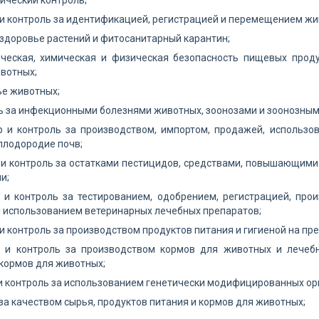
нический контроль;
 и контроль за идентификацией, регистрацией и перемещением жи
, здоровье растений и фитосанитарный карантин;
гическая, химическая и физическая безопасность пищевых прод
вотных;
ье животных;
ль за инфекционными болезнями животных, зоонозами и зоонозным
р и контроль за производством, импортом, продажей, использо
лодородие почв;
 и контроль за остатками пестицидов, средствами, повышающим
и;
 и контроль за тестированием, одобрением, регистрацией, прои
 использованием ветеринарных лечебных препаратов;
 и контроль за производством продуктов питания и гигиеной на пр
р и контроль за производством кормов для животных и лечеб
кормов для животных;
 и контроль за использованием генетически модифицированных ор
 за качеством сырья, продуктов питания и кормов для животных;