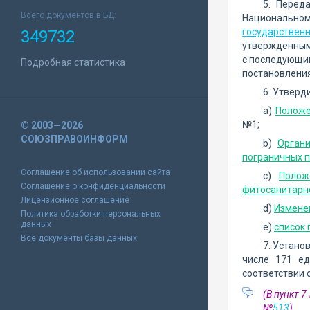
5. Перед
Всего документов в БД:
Национальном
государственн
349732
утвержденным 
с последующим
Подробная статистика
постановления
6. Утверд
а)
Положе
№1;
© 2003—2026
СОЮЗПРАВОИНФОРМ
b)
Орган
пограничных п
Соглашение об использовании сайта
c)
Полож
Соглашение о конфиденциальности
фитосанитарно
Лицензионное соглашение
d)
Изменен
Политика обработки персональных
данных
e)
список
Все документы базы данных
7. Устано
числе 171 ед
соответствии 
(В пункт 
№
513
)