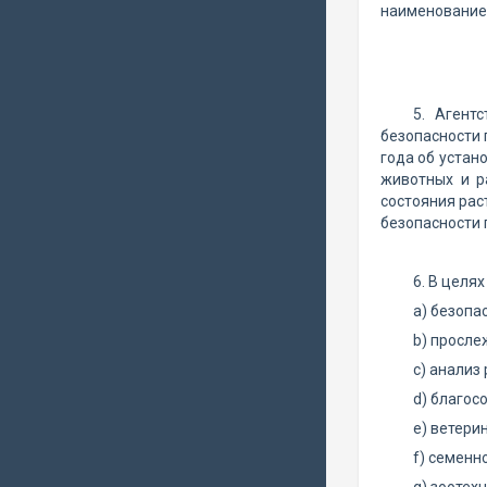
наименованием
5. Агент
безопасности 
года об устан
животных и р
состояния рас
безопасности 
6. В целя
a) безопа
b) просле
c) анализ 
d) благос
e) ветери
f) семенн