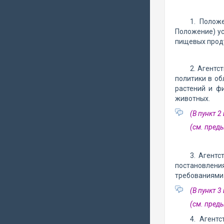
1. Полож
Положение) ус
пищевых проду
2. Агентс
политики в об
растений и ф
животных.
(В пункт 
(см. пре
3. Агентс
постановлени
требованиями
(В пункт 
(см. пре
4. Агент