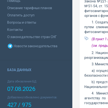
Помощь
Закона №221-X
№51-54, ст. 1
Описание тарифных планов
фитосанитарно
Оплатить доступ
органов с фун
1. Создат
Вопросы и ответы
путем слияни
Контакты
фитосанитарно
О законодательстве стран СНГ
(В пункт 
(см. пре
Новости законодательства
2. Нацио
реорганизации
3. Минист
БАЗА ДАННЫХ
а) осуще
безопасности 
Дата обновления БД:
b) предс
Национального
07.08.2026
4. Минис
Добавлено/обновлено документов:
агентству по
государственн
427 / 975