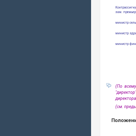
Контрассигну
зам. премье
министр сел
министр здр
министр фин
(По всем
"директор
директора
(см. пре
Положени