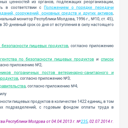
ьных ценностей из органов, подлежащих реорганизации,
ть в соответствии с
Положением о порядке передачи
зданий, сооружений, основных средств и других активов
,
льный монитор Республики Молдова, 1996 г., №10, ст. 45),
в 30-дневный срок со дня от вступления в силу настоящего
о безопасности пищевых продуктов
, согласно приложению
гентства по безопасности пищевых продуктов
и
список
гласно приложению №2;
иков пограничных постов ветеринарно-санитарного и
продуктов
, согласно приложению №3;
Правительства
, согласно приложению №4;
силу
ности пищевых продуктов в количестве 1422 единиц, в том
ых подразделений, с годовым фондом оплаты труда в
ва Республики Молдова от 04.04.2013 г. №
235
, 02.07.2014 г.