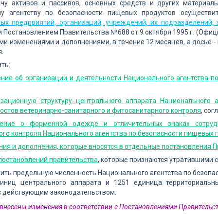
ачу активов и пассивов, основных средств и других материал
у агентству по безопасности пищевых продуктов осуществи
ых предприятий, организаций, учреждений, их подразделений, 
Постановлением Правительства №688 от 9 октября 1995 г. (Официа
и изменениями и дополнениями, в течение 12 месяцев, а досье - 
.
ить:
ние об организации и деятельности Национального агентства п
изационную структуру центрального аппарата Национального а
остов ветеринарно-санитарного и фитосанитарного контроля
, со
ение о форменной одежде и отличительных знаках сотрудн
го контроля Национального агентства по безопасности пищевых 
ия и дополнения, которые вносятся в отдельные постановления 
 постановлений правительства
, которые признаются утратившими 
вить предельную численность Национального агентства по безопас
иниц центрального аппарата и 1251 единица территориальн
с действующим законодательством.
7 внесены изменения в соответствии с Постановлениями Правительст