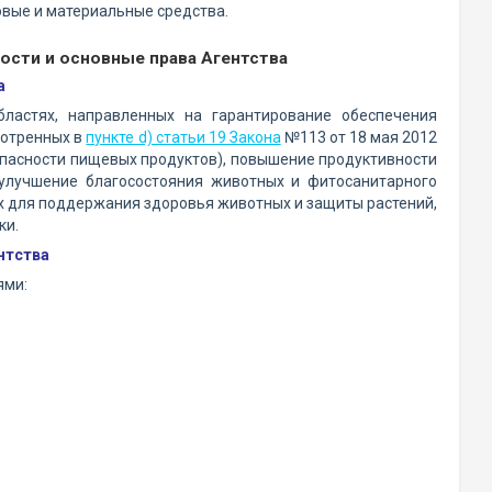
овые и материальные средства.
ности и основные права Агентства
а
бластях, направленных на гарантирование обеспечения
мотренных в
пункте d) статьи 19 Закона
№113 от 18 мая 2012
опасности пищевых продуктов), повышение продуктивности
 улучшение благосостояния животных и фитосанитарного
х для поддержания здоровья животных и защиты растений,
ки.
нтства
ями: