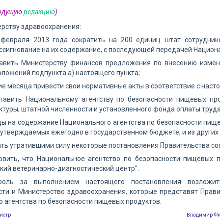
дыдущую
редакцию
)
ерству здравоохранения:
 февраля 2013 года сократить на 200 единиц штат сотрудни
ссигнование на их содержание, с последующей передачей Национа
тавить Министерству финансов предложения по внесению измен
ложений подпункта а) настоящего пункта;
ние месяца привести свои нормативные акты в соответствие с нас
ставить Национальному агентству по безопасности пищевых пр
ктуры, штатной численности и установленного фонда оплаты труда
ды на содержание Национального агентства по безопасности пище
 утверждаемых ежегодно в государственном бюджете, и из других 
ать утратившими силу некоторые постановления Правительства с
новить, что Национальное агентство по безопасности пищевых 
кий ветеринарно-диагностический центр".
роль за выполнением настоящего постановления возложи
ти и Министерство здравоохранения, которые представят Правит
 агентства по безопасности пищевых продуктов.
истр
Владимир Ф