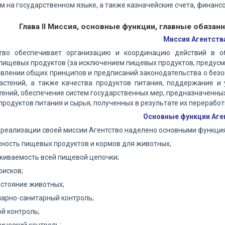
 на государственном языке, а также казначейские счета, финанс
Глава II Миссия, основные функции, главные обязан
Миссия Агентств
ство обеспечивает организацию и координацию действий в о
пищевых продуктов (за исключением пищевых продуктов, предус
овлении общих принципов и предписаний законодательства о без
астений, а также качества продуктов питания, поддержание и
тений, обеспечение систем государственных мер, предназначенны
продуктов питания и сырья, полученных в результате их переработ
Основные функции Аге
х реализации своей миссии Агентство наделено основными функци
сность пищевых продуктов и кормов для животных;
живаемость всей пищевой цепочки;
рисков;
остояние животных;
нарно-санитарный контроль;
ой контроль;