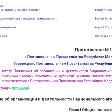
ют:
р-министра, министр экономики
Валериу Лаз
ьского хозяйства и пищевой промышленности
Василе Бума
авоохранения
Андрей Усат
ансов
Вячеслав Нег
Приложение №1
к Постановлению Правительства Республики Молд
Утверждено Постановлением Правительства Республик
у тексту Положения об организации и деятельности Национальн
" заменены словами "генеральный директор", а слова "заместител
" в соответствии с Постановлением Правительства Республики Молдо
дыдущую
редакцию
)
е об организации и деятельности Национального аг
Глава I Общие положе