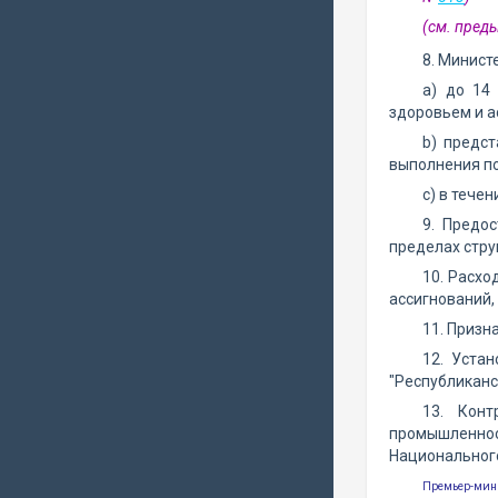
(см. пре
8. Минист
а) до 14
здоровьем и а
b) предс
выполнения по
с) в тече
9. Предо
пределах стру
10. Расхо
ассигнований,
11. Призн
12. Уста
"Республиканс
13. Конт
промышленнос
Национального
Премьер-мин