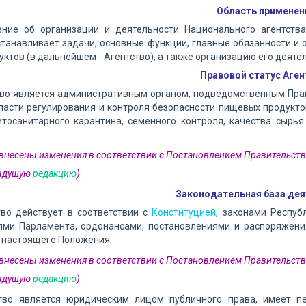
Область применен
ение об организации и деятельности Национального агентств
танавливает задачи, основные функции, главные обязанности и 
ктов (в дальнейшем - Агентство), а также организацию его деяте
Правовой статус Аген
тво является административным органом, подведомственным Пра
ласти регулирования и контроля безопасности пищевых продуктов
итосанитарного карантина, семенного контроля, качества сырь
2 внесены изменения в соответствии с Постановлением Правительств
дыдущую
редакцию
)
Законодательная база де
тво действует в соответствии с
Конституцией
, законами Респуб
ями Парламента, ордонансами, постановлениями и распоряжени
 настоящего Положения.
3 внесены изменения в соответствии с Постановлением Правительств
дыдущую
редакцию
)
ство является юридическим лицом публичного права, имеет п