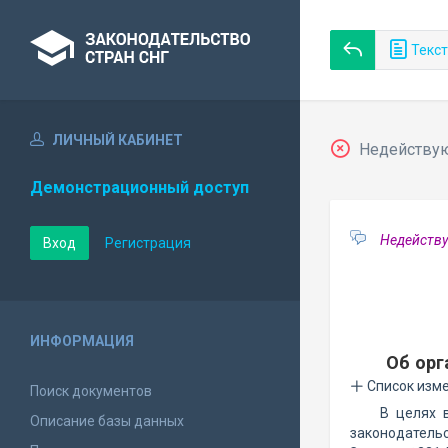
Текст
ЛИЧНЫЙ КАБИНЕТ
Недействующ
Демонстрационный доступ
Недейству
Вход
Регистрация
ИНФОРМАЦИЯ
Об орг
Список изм
Поиск документов
В целях 
Описание базы данных
законодательс