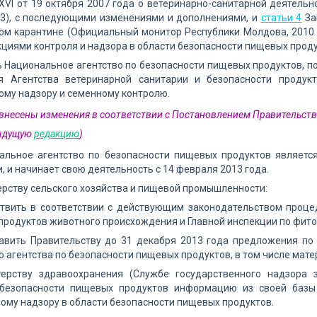
VI от 19 октября 2007 года о ветеринарно-санитарной деятельн
53), с последующими изменениями и дополнениями, и
статьи 4
За
м карантине (Официальный монитор Республики Молдова, 2010 г.,
кциями контроля и надзора в области безопасности пищевых про
ь Национальное агентство по безопасности пищевых продуктов, п
я Агентства ветеринарной санитарии и безопасности продук
му надзору и семенному контролю.
1 внесены изменения в соответствии с Постановлением Правительств
дыдущую
редакцию
)
нальное агентство по безопасности пищевых продуктов являетс
, и начинает свою деятельность с 14 февраля 2013 года.
ерству сельского хозяйства и пищевой промышленности:
ствить в соответствии с действующим законодательством проце
продуктов животного происхождения и Главной инспекции по фит
тавить Правительству до 31 декабря 2013 года предложения по
 агентства по безопасности пищевых продуктов, в том числе мате
терству здравоохранения (Службе государственного надзора
 безопасности пищевых продуктов информацию из своей баз
ому надзору в области безопасности пищевых продуктов.