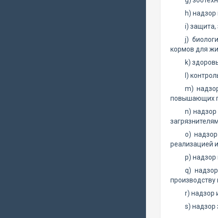
g) зоотех
h) надзор
i) защита
j) биоло
кормов для жи
k) здоров
l) контро
m) надзо
повышающих п
n) надзор
загрязнителям
o) надзор
реализацией и
p) надзор
q) надзо
производству 
r) надзор
s) надзор