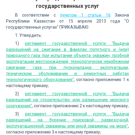
государственных услуг
В соответствии с
пунктом 1 статьи 16
Закона
Республики Казахстан от 15 апреля 2013 года "О
государственных услугах" ПРИКАЗЫВАЮ:
1. Утвердить:
1)
регламент государственной услуги "Выдача
разрешений на сжигание в факелах попутного и (или)
природного газа при испытании объекта скважин, пробной
эксплуатации месторождения, технологически неизбежном
сжигании газа при пусконаладке, эксплуатации,
техническом обслуживании и ремонтных работах
технологического оборудования"
, согласно приложению 1 к
настоящему приказу;
2)
регламент государственной услуги "Выдача
разрешений на строительство или размещение морского
сооружения"
, согласно приложению 2 к настоящему приказу;
3)
регламент государственной услуги "Выдача
разрешений на бурение поисковой, разведочной,
эксплуатационной скважины или иной скважины на море"
,
согласно приложению 3 к настоящему приказу;