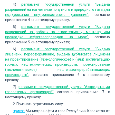
4)
регламент государственной услуги "Выдача
разрешений на нагнетание попутного и природного газа для
поддержания внутрипластового давления"
, согласно
приложению 4 к настоящему приказу;
5)
регламент государственной услуги "Выдача
разрешений на работы по строительству, монтажу или
прокладке нефтегазопроводов на море"
, согласно
приложению 5 к настоящему приказу;
6)
регламент государственной услуги "Выдача
лицензии, переоформление, выдача дубликатов лицензии
на проектирование (технологическое) и (или) эксплуатацию
горных, нефтехимических производств, проектирование
(технологическое) нефтегазоперерабатывающих
производств"
, согласно приложению 6 к настоящему
приказу;
7)
регламент государственной услуги "Аккредитация
газосетевых организаций"
согласно приложению 7 к
настоящему приказу.
2. Признать утратившим силу:
приказ
Министра нефти и газа Республики Казахстан от