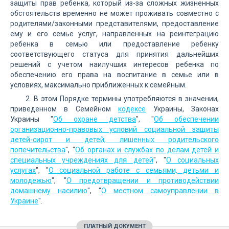
защиты прав ребенка, который из-за сложных жизненных
обстоятельств временно не может проживать совместно с
родителями/законными представителями, предоставление
ему и его семье услуг, направленных на реинтеграцию
ребенка в семью или предоставление ребенку
соответствующего статуса для принятия дальнейших
решений с учетом наилучших интересов ребенка по
обеспечению его права на воспитание в семье или в
условиях, максимально приближенных к семейным.
2. В этом Порядке термины употребляются в значении,
приведенном в Семейном
кодексе
Украины, Законах
Украины "
Об охране детства
", "
Об обеспечении
организационно-правовых условий социальной защиты
детей-сирот и детей, лишенных родительского
попечительства
", "
Об органах и службах по делам детей и
специальных учреждениях для детей
", "
О социальных
услугах
", "
О социальной работе с семьями, детьми и
молодежью
", "
О предотвращении и противодействии
домашнему насилию
", "
О местном самоуправлении в
Украине
".
ПЛАТНЫЙ ДОКУМЕНТ