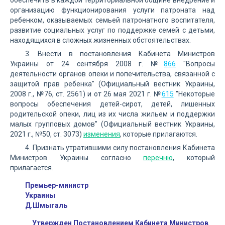
обеспечить в каждой территориальной общине внедрение и
организацию функционирования услуги патроната над
ребенком, оказываемых семьей патронатного воспитателя,
развитие социальных услуг по поддержке семей с детьми,
находящихся в сложных жизненных обстоятельствах.
3. Внести в постановления Кабинета Министров
Украины от 24 сентября 2008 г. №
866
"Вопросы
деятельности органов опеки и попечительства, связанной с
защитой прав ребенка" (Официальный вестник Украины,
2008 г., №76, ст. 2561) и от 26 мая 2021 г. №
615
"Некоторые
вопросы обеспечения детей-сирот, детей, лишенных
родительской опеки, лиц из их числа жильем и поддержки
малых групповых домов" (Официальный вестник Украины,
2021 г., №50, ст. 3073)
изменения
, которые прилагаются.
4. Признать утратившими силу постановления Кабинета
Министров Украины согласно
перечню
, который
прилагается.
Премьер-министр
Украины
Д.Шмыгаль
Утвержден Постановлением Кабинета Министров