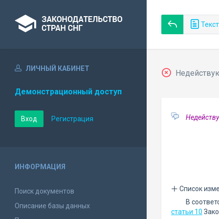
Текст
ЛИЧНЫЙ КАБИНЕТ
Недействующ
Демонстрационный доступ
Недейству
Вход
Регистрация
ИНФОРМАЦИЯ
Список изм
Поиск документов
В соответ
Описание базы данных
статьи 10
Зако