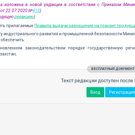
а изложена в новой редакции в соответствии с Приказом Минис
 от 22.07.2020 №
410
)
дыдущую
редакцию
)
дить прилагаемые
Правила выдачи разрешения на транзит продукц
ту индустриального развития и промышленной безопасности Минис
 обеспечить:
ановленном законодательством порядке государственную рег
захстан;
БЕСПЛАТНЫЙ ДОКУМЕНТ
Текст редакции доступен после 
Вход
Регистрация