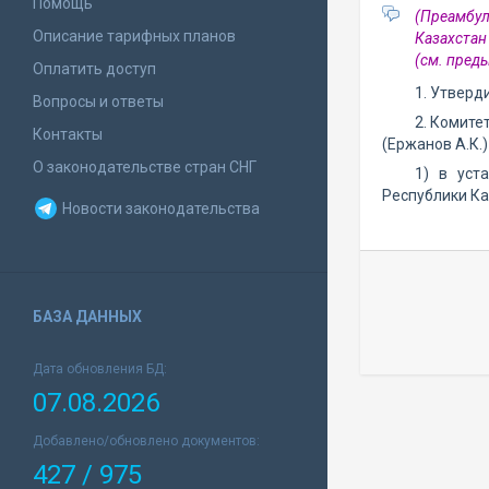
Помощь
(Преамбул
Описание тарифных планов
Казахстан
(см. пре
Оплатить доступ
1. Утвер
Вопросы и ответы
2. Комите
Контакты
(Ержанов А.К.)
О законодательстве стран СНГ
1) в уст
Республики Ка
Новости законодательства
БАЗА ДАННЫХ
Дата обновления БД:
07.08.2026
Добавлено/обновлено документов:
427 / 975