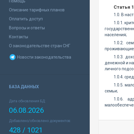
Помощь
Статья 
Описание тарифных планов
1.0. В на
Оплатить доступ
1.0.1. кр
Вопросы и ответы
государствен
населения;
Контакты
1.0.2. с
О законодательстве стран СНГ
проживающие 
1.0.3. до
Новости законодательства
денежной и на
личного подсо
1.0.4. ср
1.0.5. ма
БАЗА ДАННЫХ
семьи;
1.0.6. а
Дата обновления БД:
малообеспечен
06.08.2026
Добавлено/обновлено документов:
428 / 1021