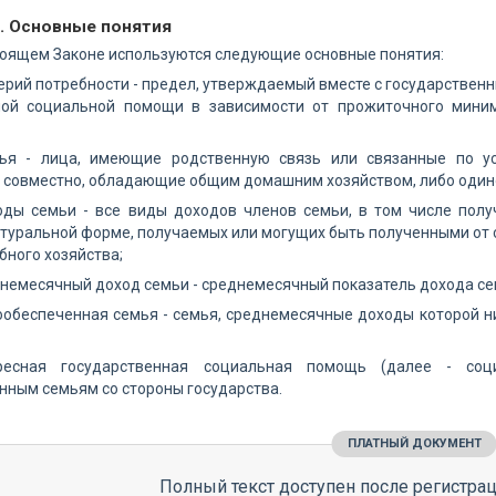
1. Основные понятия
стоящем Законе используются следующие основные понятия:
итерий потребности - предел, утверждаемый вместе с государстве
ной социальной помощи в зависимости от прожиточного мини
емья - лица, имеющие родственную связь или связанные по у
совместно, обладающие общим домашним хозяйством, либо одино
ходы семьи - все виды доходов членов семьи, в том числе пол
туральной форме, получаемых или могущих быть полученными от
бного хозяйства;
еднемесячный доход семьи - среднемесячный показатель дохода се
лообеспеченная семья - семья, среднемесячные доходы которой н
дресная государственная социальная помощь (далее - с
ным семьям со стороны государства.
ПЛАТНЫЙ ДОКУМЕНТ
Полный текст доступен после регистрац