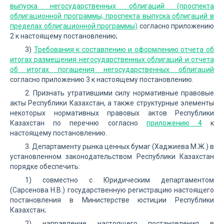
выпуска негосударственных облигаций (проспекта
облигационной программы, проспекта выпуска облигаций в
пределах облигационной программы)
согласно приложению
2 к настоящему постановлению;
3)
Требования к составлению и оформлению отчета об
итогах размещения негосударственных облигаций и отчета
об итогах погашения негосударственных облигаций
согласно приложению 3 к настоящему постановлению.
2. Признать утратившими силу нормативные правовые
акты Республики Казахстан, а также структурные элементы
некоторых нормативных правовых актов Республики
Казахстан по перечню согласно
приложению 4
к
настоящему постановлению.
3. Департаменту рынка ценных бумаг (Хаджиева М.Ж.) в
установленном законодательством Республики Казахстан
порядке обеспечить:
1) совместно с Юридическим департаментом
(Сарсенова Н.В.) государственную регистрацию настоящего
постановления в Министерстве юстиции Республики
Казахстан;
2) направление настоящего постановления в