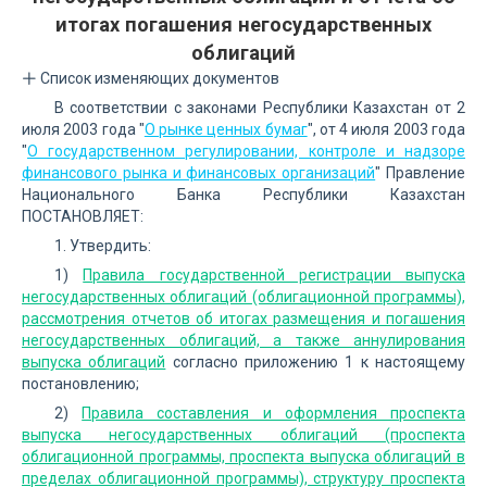
итогах погашения негосударственных
облигаций
Список изменяющих документов
В соответствии с законами Республики Казахстан от 2
июля 2003 года "
О рынке ценных бумаг
", от 4 июля 2003 года
"
О государственном регулировании, контроле и надзоре
финансового рынка и финансовых организаций
" Правление
Национального Банка Республики Казахстан
ПОСТАНОВЛЯЕТ:
1. Утвердить:
1)
Правила государственной регистрации выпуска
негосударственных облигаций (облигационной программы),
рассмотрения отчетов об итогах размещения и погашения
негосударственных облигаций, а также аннулирования
выпуска облигаций
согласно приложению 1 к настоящему
постановлению;
2)
Правила составления и оформления проспекта
выпуска негосударственных облигаций (проспекта
облигационной программы, проспекта выпуска облигаций в
пределах облигационной программы), структуру проспекта