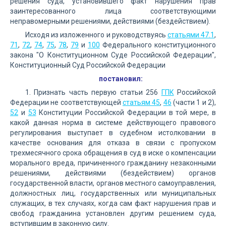
решения суда, установившего факт нарушения прав
заинтересованного лица соответствующими
неправомерными решениями, действиями (бездействием).
Исходя из изложенного и руководствуясь
статьями 47.1
,
71
,
72
,
74
,
75
,
78
,
79
и
100
Федерального конституционного
закона "О Конституционном Суде Российской Федерации",
Конституционный Суд Российской Федерации
постановил:
1. Признать часть первую статьи 256
ГПК
Российской
Федерации не соответствующей
статьям 45
,
46
(части 1 и 2),
52
и
53
Конституции Российской Федерации в той мере, в
какой данная норма в системе действующего правового
регулирования выступает в судебном истолковании в
качестве основания для отказа в связи с пропуском
трехмесячного срока обращения в суд в иске о компенсации
морального вреда, причиненного гражданину незаконными
решениями, действиями (бездействием) органов
государственной власти, органов местного самоуправления,
должностных лиц, государственных или муниципальных
служащих, в тех случаях, когда сам факт нарушения прав и
свобод гражданина установлен другим решением суда,
вступившим в законную силу.