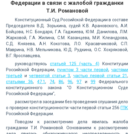
Федерации в связи с жалобой гражданки
Т.И. Романовой
Конституционный Суд Российской Федерации в составе
Председателя В.Д. Зорькина, судей К.В. Арановского, А.И.
Бойцова, Н.С. Бондаря, Г.А. Гаджиева, Ю.М. Данилова, Л.М.
Жарковой, Г.А. Жилина, С.М. Казанцева, М.И. Клеандрова,
С.Д. Князева, А.Н. Кокотова, Л.О. Красавчиковой, С.П.
Маврина, Н.В. Мельникова, Ю.Д. Рудкина, О.С. Хохряковой,
В.Г. Ярославцева,
руководствуясь
статьей 125 (часть 4)
Конституции
Российской Федерации,
пунктом 3 части первой
,
частями
третьей
и
четвертой статьи 3
,
частью первой статьи 21
,
статьями 36
,
47.1
,
74
,
86
,
96
,
97
и
99
Федерального
конституционного закона "О Конституционном Суде
Российской Федерации",
рассмотрел в заседании без проведения слушания дело
о проверке конституционности части первой статьи 256
ГПК
Российской Федерации.
Поводом к рассмотрению дела явилась жалоба
гражданки Т.И. Романовой. Основанием к рассмотрению
дела явилась обнаружившаяся неопределенность в