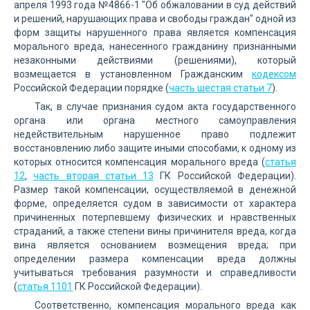
апреля 1993 года №4866-1 "Об обжаловании в суд действий
и решений, нарушающих права и свободы граждан" одной из
форм защиты нарушенного права является компенсация
морального вреда, нанесенного гражданину признанными
незаконными действиями (решениями), который
возмещается в установленном Гражданским
кодексом
Российской Федерации порядке (
часть шестая статьи 7
).
Так, в случае признания судом акта государственного
органа или органа местного самоуправления
недействительным нарушенное право подлежит
восстановлению либо защите иными способами, к одному из
которых относится компенсация морального вреда (
статья
12
,
часть вторая статьи 13
ГК Российской Федерации).
Размер такой компенсации, осуществляемой в денежной
форме, определяется судом в зависимости от характера
причиненных потерпевшему физических и нравственных
страданий, а также степени вины причинителя вреда, когда
вина является основанием возмещения вреда; при
определении размера компенсации вреда должны
учитываться требования разумности и справедливости
(
статья 1101
ГК Российской Федерации).
Соответственно, компенсация морального вреда как