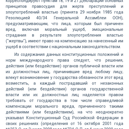
корреспондируют пунктам 18, 19 и 21 Декларации основных
принципов правосудия для жертв преступлений и
злоупотреблений властью (принята 29 ноября 1985 года
Резолюцией 40/34 Генеральной Ассамблеи ООН),
предусматривающим, что лица, которым был причинен
вред, включая моральный ущерб, эмоциональные
страдания в результате злоупотребления властью
("жертвы"), имеют право на компенсацию за нанесенный им
ущерб в соответствии с национальным законодательством.
Из содержания данных конституционных положений и
норм международного права следует, что решения,
действия (или бездействие) органов публичной власти или
их должностных лиц, причинившие вред любому лицу,
влекут возникновение у государства обязанности этот вред
возместить, а каждый пострадавший от незаконных
действий (или бездействия) органов государственной
власти или их должностных лиц наделяется правом
требовать от государства в том числе справедливой
компенсации морального вреда, причиненного такими
действиями (или бездействием), на что неоднократно
указывал Конституционный Суд Российской Федерации в
своих решениях (определения от 16 октября 2001 года