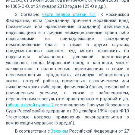
№252-О, от 3 июля 2008 года №734-О-П, от 4 июня 2009 года
№1005-О-О, от 24 января 2013 года №125-О и др.).
3. Согласно
части первой статьи 151
ГК Российской
Федерации, если гражданину причинен моральный вред
(физические или нравственные страдания) действиями,
нарушающими его личные неимущественные права либо
посягающими на принадлежащие гражданину
нематериальные блага, а также в других случаях,
предусмотренных законом, суд может возложить на
нарушителя обязанность денежной компенсации
указанного вреда. Моральный вред, в частности, может
заключаться в нравственных переживаниях в связи с
невозможностью продолжать активную общественную
жизнь, потерей работы, временным ограничением или
лишением каких-либо прав, физической болью, связанной с
причиненным увечьем, в связи с заболеванием,
перенесенным в результате нравственных страданий и др.
(
абзац второй пункта 2
постановления Пленума Верховного
Суда Российской Федерации от 20 декабря 1994 года №10
"Некоторые вопросы применения законодательства о
компенсации морального вреда").
В соответствии с
Законом
Российской Федерации от 27