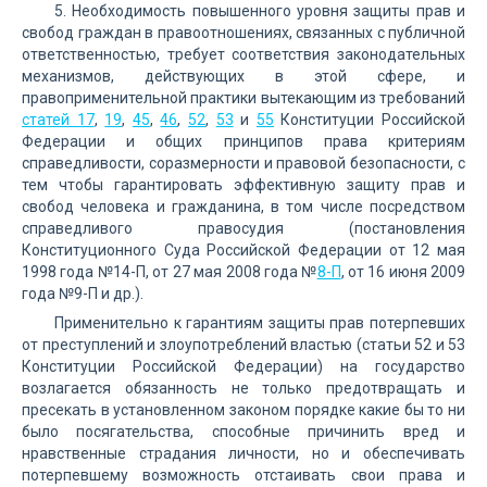
5. Необходимость повышенного уровня защиты прав и
свобод граждан в правоотношениях, связанных с публичной
ответственностью, требует соответствия законодательных
механизмов, действующих в этой сфере, и
правоприменительной практики вытекающим из требований
статей 17
,
19
,
45
,
46
,
52
,
53
и
55
Конституции Российской
Федерации и общих принципов права критериям
справедливости, соразмерности и правовой безопасности, с
тем чтобы гарантировать эффективную защиту прав и
свобод человека и гражданина, в том числе посредством
справедливого правосудия (постановления
Конституционного Суда Российской Федерации от 12 мая
1998 года №14-П, от 27 мая 2008 года №
8-П
, от 16 июня 2009
года №9-П и др.).
Применительно к гарантиям защиты прав потерпевших
от преступлений и злоупотреблений властью (статьи 52 и 53
Конституции Российской Федерации) на государство
возлагается обязанность не только предотвращать и
пресекать в установленном законом порядке какие бы то ни
было посягательства, способные причинить вред и
нравственные страдания личности, но и обеспечивать
потерпевшему возможность отстаивать свои права и