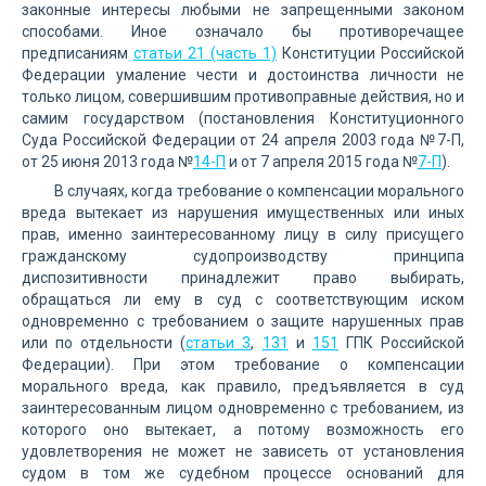
законные интересы любыми не запрещенными законом
способами. Иное означало бы противоречащее
предписаниям
статьи 21 (часть 1)
Конституции Российской
Федерации умаление чести и достоинства личности не
только лицом, совершившим противоправные действия, но и
самим государством (постановления Конституционного
Суда Российской Федерации от 24 апреля 2003 года №7-П,
от 25 июня 2013 года №
14-П
и от 7 апреля 2015 года №
7-П
).
В случаях, когда требование о компенсации морального
вреда вытекает из нарушения имущественных или иных
прав, именно заинтересованному лицу в силу присущего
гражданскому судопроизводству принципа
диспозитивности принадлежит право выбирать,
обращаться ли ему в суд с соответствующим иском
одновременно с требованием о защите нарушенных прав
или по отдельности (
статьи 3
,
131
и
151
ГПК Российской
Федерации). При этом требование о компенсации
морального вреда, как правило, предъявляется в суд
заинтересованным лицом одновременно с требованием, из
которого оно вытекает, а потому возможность его
удовлетворения не может не зависеть от установления
судом в том же судебном процессе оснований для