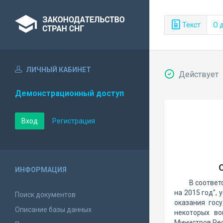
Текст
О 
ЛИЧНЫЙ КАБИНЕТ
Действует
Демонстрационный доступ
Вход
Регистрация
ИНФОРМАЦИЯ
В соответ
на 2015 год",
Поиск документов
оказания гос
Описание базы данных
некоторых во
Министров Ре