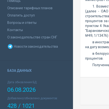
Помощь
1. Возме
Описание тарифных планов
(далее - ОАО
Оплатить доступ
строительства
процентов за
Вопросы и ответы
пунктом 4 Ука
Контакты
"Барановичско
№49, 1/13476)
О законодательстве стран СНГ
в иностра
Новости законодательства
на дату возме
в белорус
процентов.
Полученны
БАЗА ДАННЫХ
Дата обновления БД:
06.08.2026
Добавлено/обновлено документов:
428 / 1021