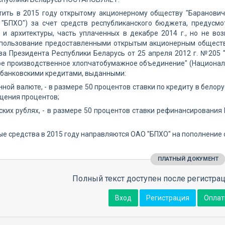
стить в 2015 году открытому акционерному обществу "Баранови
 "БПХО") за счет средств республиканского бюджета, предусм
 и архитектуры, часть уплаченных в декабре 2014 г., но не в
 пользование предоставленными открытым акционерным общество
за Президента Республики Беларусь от 25 апреля 2012 г. №205
е производственное хлопчатобумажное объединение" (Национальн
 банковскими кредитами, выданными:
нной валюте, - в размере 50 процентов ставки по кредиту в бело
щения процентов;
ских рублях, - в размере 50 процентов ставки рефинансирования
е средства в 2015 году направляются ОАО "БПХО" на пополнение 
ПЛАТНЫЙ ДОКУМЕНТ
Полный текст доступен после регистрац
Вход
Регистрация
Оплат