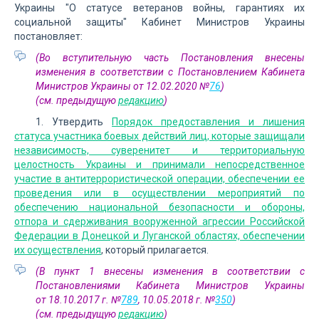
Украины "О статусе ветеранов войны, гарантиях их
социальной защиты" Кабинет Министров Украины
постановляет:
(Во вступительную часть Постановления внесены
изменения в соответствии с Постановлением Кабинета
Министров Украины от 12.02.2020 №
76
)
(см. предыдущую
редакцию
)
1. Утвердить
Порядок предоставления и лишения
статуса участника боевых действий лиц, которые защищали
независимость, суверенитет и территориальную
целостность Украины и принимали непосредственное
участие в антитеррористической операции, обеспечении ее
проведения или в осуществлении мероприятий по
обеспечению национальной безопасности и обороны,
отпора и сдерживания вооруженной агрессии Российской
Федерации в Донецкой и Луганской областях, обеспечении
их осуществления
, который прилагается.
(В пункт 1 внесены изменения в соответствии с
Постановлениями Кабинета Министров Украины
от 18.10.2017 г. №
789
, 10.05.2018 г. №
350
)
(см. предыдущую
редакцию
)