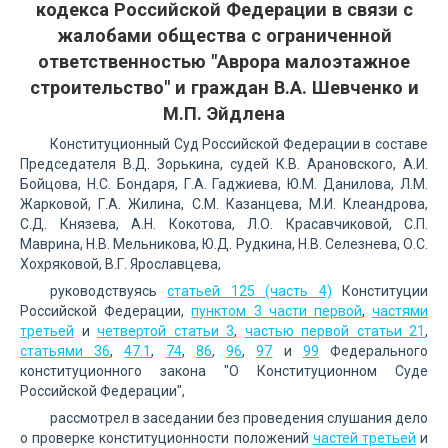
кодекса Российской Федерации в связи с
жалобами общества с ограниченной
ответственностью "Аврора малоэтажное
строительство" и граждан В.А. Шевченко и
М.П. Эйдлена
Конституционный Суд Российской Федерации в составе
Председателя В.Д. Зорькина, судей К.В. Арановского, А.И.
Бойцова, Н.С. Бондаря, Г.А. Гаджиева, Ю.М. Данилова, Л.М.
Жарковой, Г.А. Жилина, С.М. Казанцева, М.И. Клеандрова,
С.Д. Князева, А.Н. Кокотова, Л.О. Красавчиковой, С.П.
Маврина, Н.В. Мельникова, Ю.Д. Рудкина, Н.В. Селезнева, О.С.
Хохряковой, В.Г. Ярославцева,
руководствуясь
статьей 125 (часть 4)
Конституции
Российской Федерации,
пунктом 3 части первой
,
частями
третьей
и
четвертой статьи 3
,
частью первой статьи 21
,
статьями 36
,
47.1
,
74
,
86
,
96
,
97
и
99
Федерального
конституционного закона "О Конституционном Суде
Российской Федерации",
рассмотрел в заседании без проведения слушания дело
о проверке конституционности положений
частей третьей
и