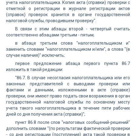
учета налогоплательщика. Копия акта (справки) проверки с
отметкой о регистрации в журнале регистрации актов
(справок) проверок хранится в органе государственной
налоговой службы, проводившем проверку".
В связи с этим абзацы второй - четвертый считать
соответственно абзацами третьим - пятым;
в абзаце третьем слова "налогоплательщиком и"
заменить словами "налогоплательщиком и/или", а слова "(в
случае наличия)" исключить;
первое предложение абзаца первого пункта 86.7
изложить в такой редакции:
"86.7. В случае несогласия налогоплательщика или его
законных представителей с выводами проверки или
фактами и данными, изложенными в акте (справке)
проверки, они имеют право подать свои возражения в орган
государственной налоговой службы по основному месту
учета такого налогоплательщика в течение пяти рабочих
дней со дня получения акта (справки)";
пункт 86.8 после слов "налоговых сообщений-решений"
дополнить словами "(по результатам фактической проверки
- со дня регистрации (поступления) акта такой проверки в