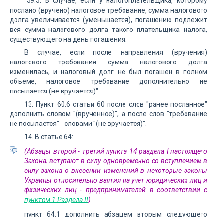
"59.5. В случае, если у налогоплательщика, которому
послано (вручено) налоговое требование, сумма налогового
долга увеличивается (уменьшается), погашению подлежит
вся сумма налогового долга такого плательщика налога,
существующего на день погашения.
В случае, если после направления (вручения)
налогового требования сумма налогового долга
изменилась, и налоговый долг не был погашен в полном
объеме, налоговое требование дополнительно не
посылается (не вручается)".
13. Пункт 60.6 статьи 60 после слов "ранее посланное"
дополнить словом "(врученное)", а после слов "требование
не посылается" - словами "(не вручается)".
14. В статье 64:
(Абзацы второй - третий пункта 14 раздела I настоящего
Закона, вступают в силу одновременно со вступлением в
силу закона о внесении изменений в некоторые законы
Украины относительно взятия на учет юридических лиц и
физических лиц - предпринимателей в соответствии с
пунктом 1 Раздела II
)
пункт 64.1 дополнить абзацем вторым следующего