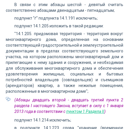
В связи с этим абзацы шестой - девятый считать
соответственно абзацами двенадцатым - пятнадцатым;
подпункт "ґ" подпункта 14.1.191 исключить;
подпункт 14.1.205 изложить в такой редакции:
"14.1.205. придомовая территория - территория вокруг
многоквартирного дома, определенная на основании
соответствующей градостроительной и землеустроительной
документации в пределах соответствующего земельного
участка, на котором расположены многоквартирный дом и
прилегающие к нему здания и сооружения, и необходимая
для обслуживания многоквартирного дома и обеспечения
удовлетворения жилищных, социальных и бытовых
потребностей владельцев (совладельцев) и съемщиков
(арендаторов) квартир, а также нежилые помещения,
расположенные в многоквартирном доме";
(Абзацы двадцать второй - двадцать третий пункта 2
раздела I настоящего Закона, вступает в силу с 1 января
2013 года в соответствии с
пунктом 1 Раздела II
)
подпункт 14.1.214 исключить;
в подпункте 14.1.223 слова "хранение (временное