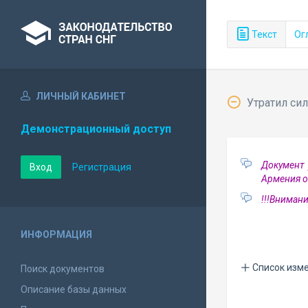
Текст
Ог
ЛИЧНЫЙ КАБИНЕТ
Утратил сил
Демонстрационный доступ
Документ 
Вход
Регистрация
Армения о
!!!Внимани
ИНФОРМАЦИЯ
Список изм
Поиск документов
Описание базы данных