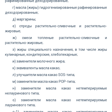
рафинированные дезодорированные;
г) масла (жиры) гидрогенизированные рафинированные
дезодорированные;
д) маргарины;
е) спреды растительно-сливочные и растительно-
жировые;
ж) смеси топленые растительно-сливочные и
растительно-жировые;
з) жиры специального назначения, в том числе жиры
кулинарные, кондитерские, хлебопекарные;
и) заменители молочного жира;
к) эквиваленты масла какао;
л) улучшители масла какао SOS-типа;
м) заменители масла какао POP-типа;
н) заменители масла какао нетемперируемые
нелауринового типа;
о) заменители масла какао нетемперируемые
лауринового типа;
о-1) заменители масла какао нетемперируемые