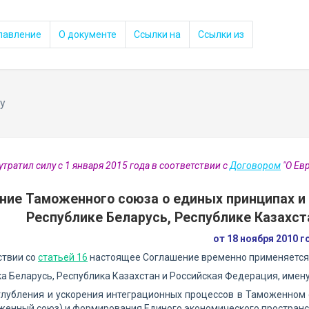
лавление
О документе
Ссылки на
Ссылки из
у
тратил силу с 1 января 2015 года в соответствии с
Договором
"О Ев
ние Таможенного союза о единых принципах и 
Республике Беларусь, Республике Казахст
от 18 ноября 2010 г
ствии со
статьей 16
настоящее Соглашение временно применяется с
а Беларусь, Республика Казахстан и Российская Федерация, име
глубления и ускорения интеграционных процессов в Таможенном
женный союз) и формирования Единого экономического пространс