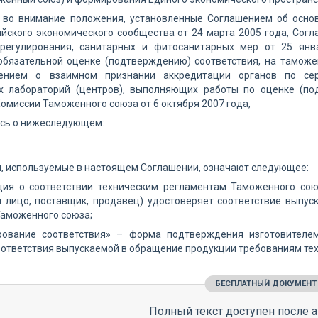
 во внимание положения, установленные Соглашением об основ
йского экономического сообщества от 24 марта 2005 года, Сог
 регулирования, санитарных и фитосанитарных мер от 25 ян
бязательной оценке (подтверждению) соответствия, на таможе
шением о взаимном признании аккредитации органов по сер
х лабораторий (центров), выполняющих работы по оценке (по
омиссии Таможенного союза от 6 октября 2007 года,
ись о нижеследующем:
я, используемые в настоящем Соглашении, означают следующее:
ция о соответствии техническим регламентам Таможенного сою
м лицо, поставщик, продавец) удостоверяет соответствие выпу
Таможенного союза;
рование соответствия» – форма подтверждения изготовителе
ответствия выпускаемой в обращение продукции требованиям те
БЕСПЛАТНЫЙ ДОКУМЕНТ
Полный текст доступен после а