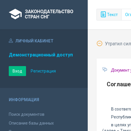
Текст
Ог
ЛИЧНЫЙ КАБИНЕТ
Утратил сил
Демонстрационный доступ
Документ у
Вход
Регистрация
Соглаше
ИНФОРМАЦИЯ
В соответ
Поиск документов
Республик
Описание базы данных
в целях у
(далее – Тамо