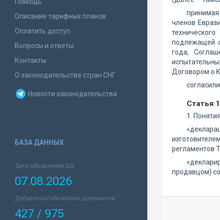
Помощь
принимая
Описание тарифных планов
членов Еврази
Оплатить доступ
технического
подлежащей о
Вопросы и ответы
года, Согла
Контакты
испытательны
Договором о К
О законодательстве стран СНГ
согласил
Новости законодательства
Статья 1
1. Поняти
«деклара
изготовителе
БАЗА ДАННЫХ
регламентов 
«деклари
Дата обновления БД:
продавцом) со
07.08.2026
Добавлено/обновлено документов:
427 / 975