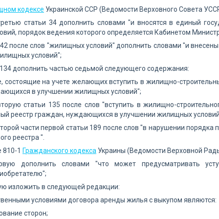
ном кодексе
Украинской ССР (Ведомости Верховного Совета УССР, 19
 третью статьи 34 дополнить словами "и вносятся в единый го
вий, порядок ведения которого определяется Кабинетом Министр
 42 после слов "жилищных условий" дополнить словами "и внесен
илищных условий";
 134 дополнить частью седьмой следующего содержания:
, состоящие на учете желающих вступить в жилищно-строительны
дающихся в улучшении жилищных условий";
вторую статьи 135 после слов "вступить в жилищно-строительн
ый реестр граждан, нуждающихся в улучшении жилищных условий
второй части первой статьи 189 после слов "в нарушении порядка 
го реестра ".
е 810-1
Гражданского кодекса
Украины (Ведомости Верховной Рады Ук
рвую дополнить словами "что может предусматривать усту
иобретателю";
ую изложить в следующей редакции:
твенными условиями договора аренды жилья с выкупом являются:
ование сторон;