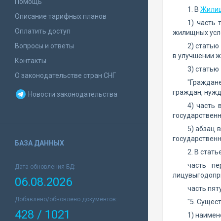
Помощь
1. В
Жилищ
Описание тарифных планов
1) часть
Оплатить доступ
жилищных усло
Вопросы и ответы
2) статью
в улучшении ж
Контакты
3) статью
О законодательстве стран СНГ
"Граждане
граждан, нуж
Новости законодательства
4) часть 
государственн
5) абзац 
государственно
БАЗА ДАННЫХ
2. В стать
часть пе
Дата обновления БД:
лицувыгодопр
06.08.2026
часть пят
Добавлено/обновлено документов:
"5. Сущес
428 / 1021
1) наимен