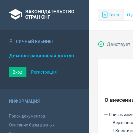
Текст
О 
ЛИЧНЫЙ КАБИНЕТ
Действует
Демонстрационный доступ
Вход
Регистрация
О внесени
ИНФОРМАЦИЯ
Список изм
Поиск документов
Верховная
Описание базы данных
I. Внести